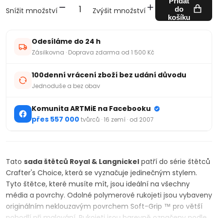
Přidat
do
Snížit množství
Zvýšit množství
košíku
Odesíláme do 24 h
Zásilkovna · Doprava zdarma od 1 500 Kč
100denní vrácení zboží bez udání důvodu
Jednoduše a bez obav
Komunita ARTMiE na Facebooku
přes 557 000
tvůrců · 16 zemí · od 2007
Tato
sada štětců Royal & Langnickel
patří do série štětců
Crafter's Choice, která se vyznačuje jedinečným stylem.
Tyto štětce, které musíte mít, jsou ideální na všechny
média a povrchy. Odolné polymerové rukojeti jsou vybaveny
originálním neklouzavým povrchem Soft-Grip ™ pro větší
pohodlí při malování. Rukojeti jsou barevně označeny podle