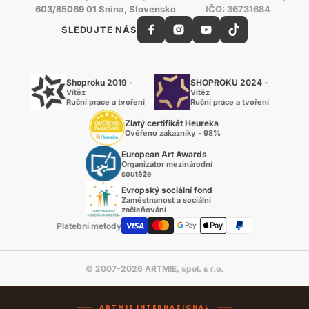
603/85069 01 Snina, Slovensko
IČO: 36731684
SLEDUJTE NÁS
Shoproku 2019 -
SHOPROKU 2024 -
Vítěz
Vítěz
Ruční práce a tvoření
Ruční práce a tvoření
Zlatý certifikát Heureka
Ověřeno zákazníky - 98%
European Art Awards
Organizátor mezinárodní
soutěže
Evropský sociální fond
Zaměstnanost a sociální
začleňování
Platební metody
© 2007-2026 ARTMIE, spol. s r.o.
ARTMIE INTERNATIONAL