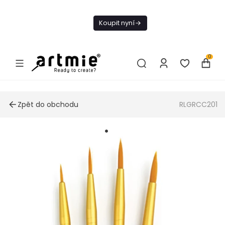
Dnes doprava
zdarma od 1 500
Koupit nyní
Kč
0
Zpět do obchodu
RLGRCC201