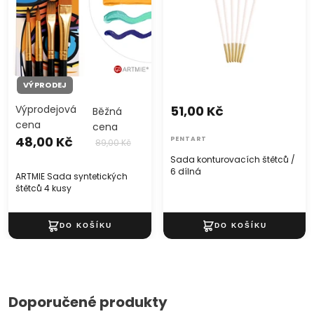
VÝPRODEJ
Výprodejová
51,00 Kč
Běžná
cena
cena
48,00 Kč
PENTART
89,00 Kč
Sada konturovacích štětců /
6 dílná
ARTMIE Sada syntetických
štětců 4 kusy
Doporučené produkty