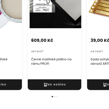
Vzor
různ
5 ks 
výběr
lněn
609,00 Kč
39,00 K
ARTMIE®
ARTMIE®
ířské
Černé malířské plátno na
Sada úchyt
rámu PROFI
obrazů ARTM