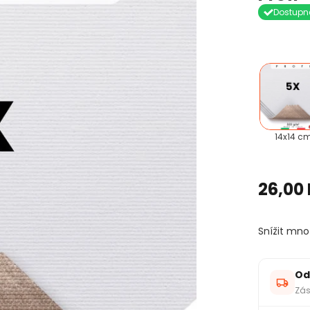
Dostupn
14x14 c
26,00
Snížit mno
Od
Zás