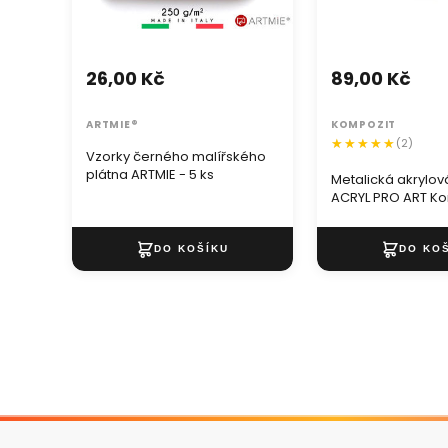
26,00 Kč
89,00 Kč
ARTMIE®
KOMPOZIT
(2)
Vzorky černého malířského
plátna ARTMIE - 5 ks
Metalická akrylov
ACRYL PRO ART Ko
ml