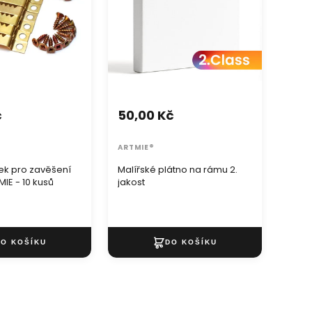
ky malířského plátna ARTMIE
é rozměry
v balení
 z dalších druhů pláten: bílé PROFI, černé, NATURE,
é MUZEÁLNÍ, ECO plátno
č
50,00 Kč
75,
ARTMIE®
ARTM
ek pro zavěšení
Malířské plátno na rámu 2.
ARTMI
IE - 10 kusů
jakost
plát