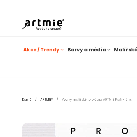
D
Akce / Trendy
Barvy a média
Malířská
Domů
ARTMIE®
Vzorky malířského plátna ARTMIE Profi - 5 ks