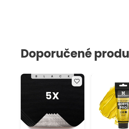
Doporučené produ
Vzorky černého malířského
Metalická akrylov
plátna ARTMIE - 5 ks
PRO ART Kompozit