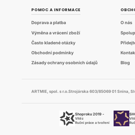
POMOC A INFORMACE
OBCH
Doprava a platba
O nás
Výměna a vrácení zboží
Spolup
Často kladené otázky
Přidej
Obchodní podmínky
Kontak
Zásady ochrany osobních údajů
Blog
ARTMIE, spol. s r.o.Strojárska 603/85069 01 Snina, 
Shoproku 2019 -
SH
Vítěz
Vít
Ruční práce a tvoření
Ruč