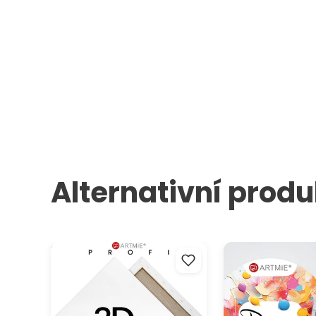
Alternativní produ
3D Malířské plátno na rámu
ARTMIE kulaté malí
PROFI
na rámu