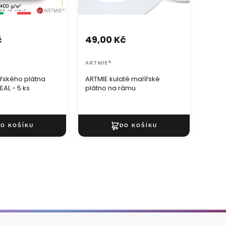
č
49,00 Kč
19,
ARTMIE®
KOMP
ířského plátna
ARTMIE kulaté malířské
Plát
AL - 5 ks
plátno na rámu
desc