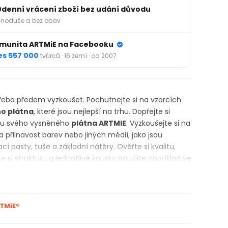
0denní vrácení zboží bez udání důvodu
noduše a bez obav
munita ARTMiE na Facebooku
es 557 000
tvůrců · 16 zemí · od 2007
 třeba předem vyzkoušet. Pochutnejte si na vzorcích
o plátna
, které jsou nejlepší na trhu. Dopřejte si
u svého vysněného
plátna ARTMIE
. Vyzkoušejte si na
 přilnavost barev nebo jiných médií, jako jsou
cí pasty, tuše a základní nátěry. Ověřte si kvalitu,
e si strukturu a jednotlivé kousky použijte například ve
iích nebo při výrobě miniaturních malovaných
.
áten ARTMIE
vám dobře poslouží také při technice
TMiE®
A. Doporučujeme je využít také v různých kreativních
ůžete si vyzkoušet chování akrylových nebo