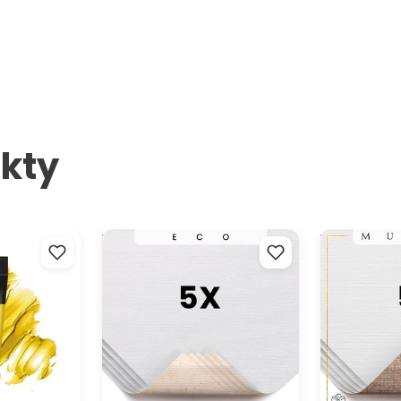
kty
á barva ACRYL
Vzorky EKO malířského plátna
Vzorky malíř
 75 ml
ARTMIE - 5 ks
ARTMIE MUSEA