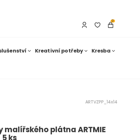
Přihlášení
Registrace
0
slušenství
Kreativní potřeby
Kresba
ARTVZPP_14x14
y malířského plátna ARTMIE
- 5 ks