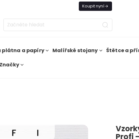
nes doprava zdarma od 1 500 Kč
Koupit nyní
 plátna a papíry
Malířské stojany
Štětce a pří
Značky
Vzork
Profi 