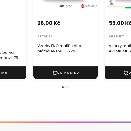
26,00 Kč
59,00 K
ARTMIE®
ARTMIE®
Vzorky EKO malířského
Vzorky mal
plátna ARTMIE - 5 ks
ARTMIE MUSE
á barva
mpozit 75