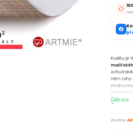
10
Jed
Ko
př
Kvalitu je
malířskéh
ochutnávk
něm tahy a
strukturova
prohlédnět
svých stud
Čtěte více
magnetek
Vzorky pl
Značka:
AR
MIXED MEDI
kurzech. M