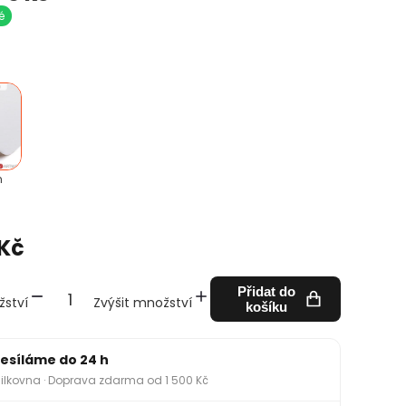
é
m
 Kč
Přidat do
žství
Zvýšit množství
košíku
esíláme do 24 h
ilkovna · Doprava zdarma od 1 500 Kč