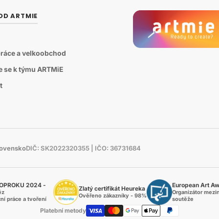
OD ARTMIE
ráce a velkoobchod
te se k týmu ARTMiE
t
Slovensko
DIČ: SK2022320355 | IČO: 36731684
OPROKU 2024 -
European Art A
Zlatý certifikát Heureka
ěz
Organizátor mezi
Ověřeno zákazníky - 98%
ní práce a tvoření
soutěže
Platební metody