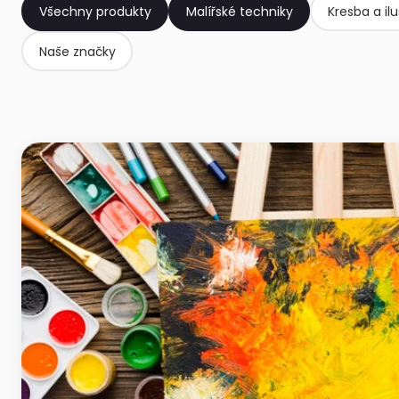
Všechny produkty
Malířské techniky
Kresba a il
Naše značky