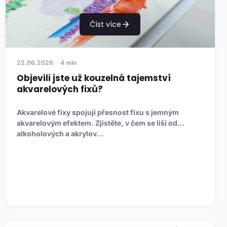
Číst více
22.06.2026
4 min
Objevili jste už kouzelná tajemství
akvarelových fixů?
Akvarelové fixy spojují přesnost fixu s jemným
akvarelovým efektem. Zjistěte, v čem se liší od
alkoholových a akrylov...