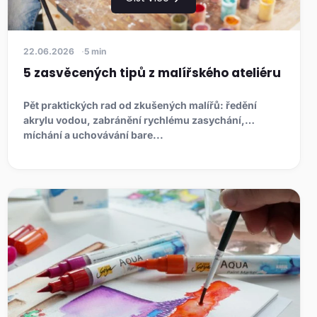
22.06.2026
5 min
5 zasvěcených tipů z malířského ateliéru
Pět praktických rad od zkušených malířů: ředění
akrylu vodou, zabránění rychlému zasychání,
míchání a uchovávání bare...