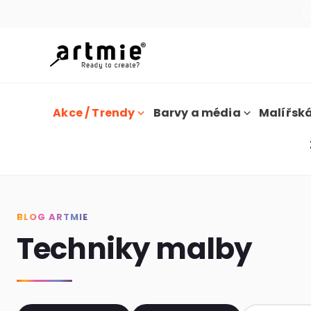
D
Akce / Trendy
Barvy a média
Malířská
BLOG ARTMIE
Techniky malby