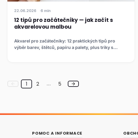
22.06.2026
6 min
12 tipů pro začátečníky — jak začít s
akvarelovou malbou
Akvarel pro začátečníky: 12 praktických tipů pro
výběr barev, štětců, papíru a palety, plus triky s
maskovací kapalin...
1
2
5
…
POMOC A INFORMACE
OBCH