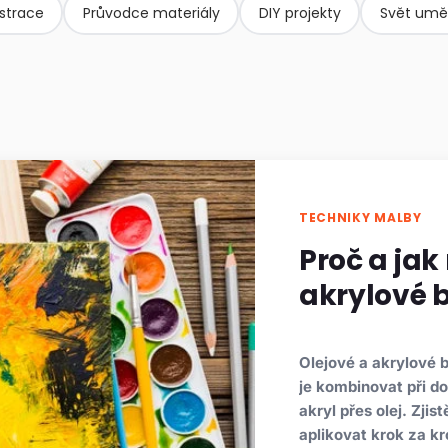
ustrace
Průvodce materiály
DIY projekty
Svět umě
TECHNIKY MALBY
Proč a jak
akrylové 
Olejové a akrylové b
je kombinovat při do
akryl přes olej. Zjis
aplikovat krok za k