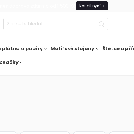
nes doprava zdarma od 1 500 Kč
Koupit nyní
 plátna a papíry
Malířské stojany
Štětce a pří
Značky