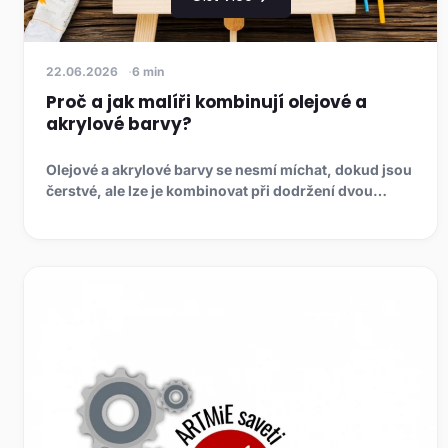
22.06.2026
6 min
Proč a jak malíři kombinují olejové a
akrylové barvy?
Olejové a akrylové barvy se nesmí míchat, dokud jsou
čerstvé, ale lze je kombinovat při dodržení dvou
pravidel: olej ...