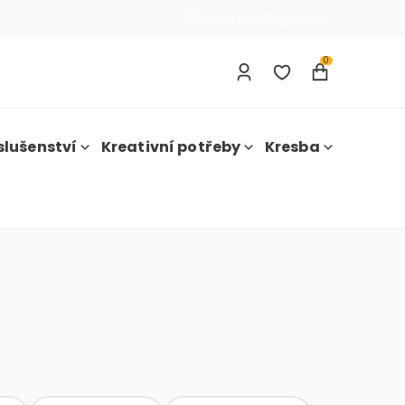
Přihlášení
Registrace
0
slušenství
Kreativní potřeby
Kresba