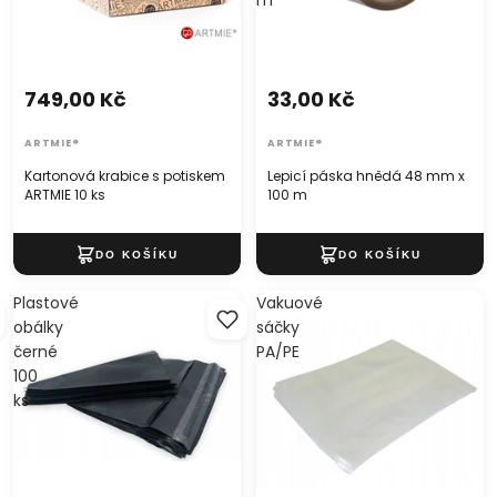
m
749,00 Kč
33,00 Kč
ARTMIE®
ARTMIE®
Kartonová krabice s potiskem
Lepicí páska hnědá 48 mm x
ARTMIE 10 ks
100 m
Plastové
Vakuové
obálky
sáčky
černé
PA/PE
100
ks