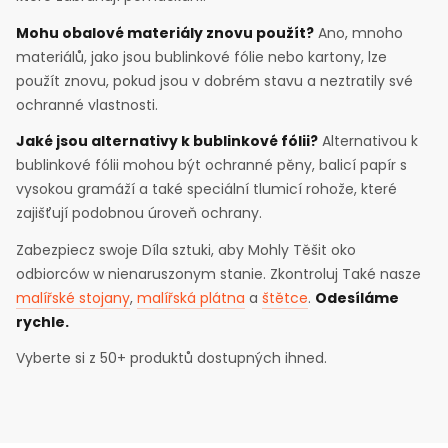
Mohu obalové materiály znovu použít?
Ano, mnoho
materiálů, jako jsou bublinkové fólie nebo kartony, lze
použít znovu, pokud jsou v dobrém stavu a neztratily své
ochranné vlastnosti.
Jaké jsou alternativy k bublinkové fólii?
Alternativou k
bublinkové fólii mohou být ochranné pěny, balicí papír s
vysokou gramáží a také speciální tlumicí rohože, které
zajišťují podobnou úroveň ochrany.
Zabezpiecz swoje Díla sztuki, aby Mohly Těšit oko
odbiorców w nienaruszonym stanie. Zkontroluj Také nasze
malířské stojany
,
malířská plátna
a
štětce
.
Odesíláme
rychle.
Vyberte si z 50+ produktů dostupných ihned.