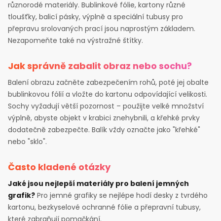
různorodé materiály. Bublinkové fólie, kartony různé
tloušťky, balicí pásky, výplně a speciální tubusy pro
přepravu srolovaných prací jsou naprostým základem.
Nezapomeňte také na výstražné štítky.
Jak správně zabalit obraz nebo sochu?
Balení obrazu začněte zabezpečením rohů, poté jej obalte
bublinkovou fólií a vložte do kartonu odpovídající velikosti.
Sochy vyžadují větší pozornost – použijte velké množství
výplně, abyste objekt v krabici znehybnili, a křehké prvky
dodatečně zabezpečte. Balík vždy označte jako "křehké"
nebo "sklo".
Často kladené otázky
Jaké jsou nejlepší materiály pro balení jemných
grafik?
Pro jemné grafiky se nejlépe hodí desky z tvrdého
kartonu, bezkyselové ochranné fólie a přepravní tubusy,
které zabraňují pomačkání.