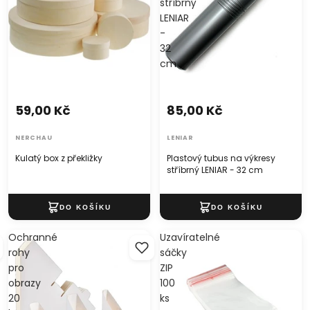
stříbrný
LENIAR
-
32
cm
59,00 Kč
85,00 Kč
NERCHAU
LENIAR
Kulatý box z překližky
Plastový tubus na výkresy
stříbrný LENIAR - 32 cm
Ochranné
Uzavíratelné
rohy
sáčky
pro
ZIP
obrazy
100
20
ks