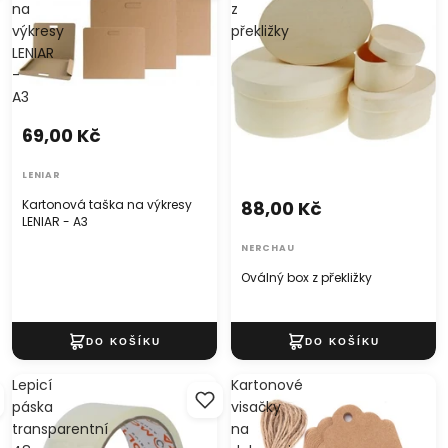
na
z
výkresy
překližky
LENIAR
-
A3
69,00 Kč
LENIAR
88,00 Kč
Kartonová taška na výkresy
LENIAR - A3
NERCHAU
Oválný box z překližky
Lepicí
Kartonové
páska
visačky
transparentní
na