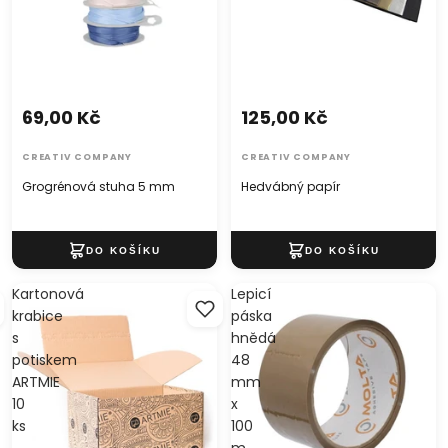
69,00 Kč
125,00 Kč
CREATIV COMPANY
CREATIV COMPANY
Grogrénová stuha 5 mm
Hedvábný papír
Kartonová
Lepicí
krabice
páska
s
hnědá
potiskem
48
ARTMIE
mm
10
x
ks
100