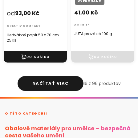
VYPRODÁNO
41,00 Kč
od
93,00 Kč
ARTMIE®
CREATIV COMPANY
JUTA provázek 100 g
Hedvábný papír 50 x 70 cm -
25 ks
NAČÍTAŤ VIAC
16 z 96 produktov
O TÉTO KATEGORII
Obalové materiály pro umělce – bezpečná
cesta vašeho umění