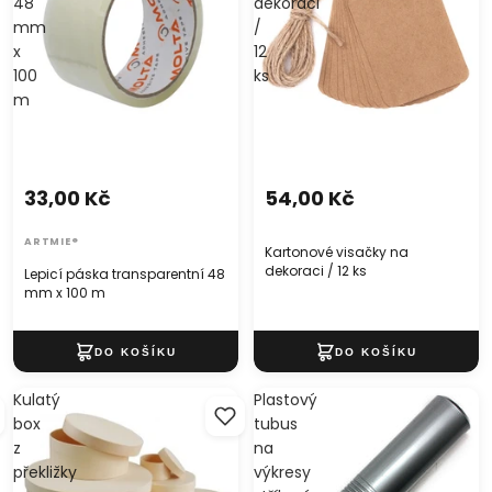
48
dekoraci
mm
/
x
12
100
ks
m
33,00 Kč
54,00 Kč
ARTMIE®
Kartonové visačky na
dekoraci / 12 ks
Lepicí páska transparentní 48
mm x 100 m
Kulatý
Plastový
box
tubus
z
na
překližky
výkresy