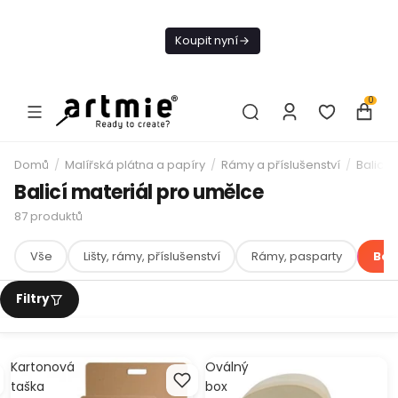
Dnes doprava
zdarma od 1 500
Koupit nyní
Kč
0
Domů
/
Malířská plátna a papíry
/
Rámy a příslušenství
/
Balicí 
Balicí materiál pro umělce
87
produktů
Vše
Lišty, rámy, příslušenství
Rámy, pasparty
Bal
Kartonová
Oválný
taška
box