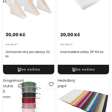
ks
30,00 Kč
20,00 Kč
ARTMIE®
ARTMIE®
Ochranné rohy pro obrazy 20
Uzavíratelné sáčky ZIP 100 ks
ks
Grogrénová
Hedvábný
stuha
papír
5
mm