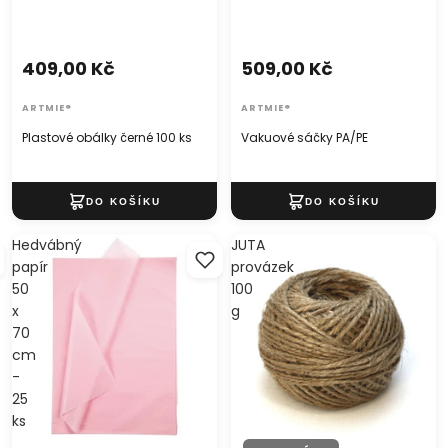
409,00 Kč
509,00 Kč
ARTMIE®
ARTMIE®
Plastové obálky černé 100 ks
Vakuové sáčky PA/PE
Hedvábný
JUTA
papír
provázek
50
100
x
g
70
cm
-
25
ks