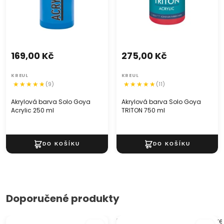
169,00 Kč
275,00 Kč
KREUL
KREUL
(9)
(11)
Akrylová barva Solo Goya
Akrylová barva Solo Goya
Acrylic 250 ml
TRITON 750 ml
Doporučené produkty
Akvarelové barvy White
Maskovací kapalina pro akvare