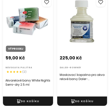
Nights Semi-dry 2.5 ml
Rowney 75 ml
VÝPRODEJ
59,00 Kč
225,00 Kč
NEVSKAYA PALITRA
DALER-ROWNEY
(2)
Maskovací kapalina pro akva
relové barvy Daler-
Akvarelové barvy White Nights
Rowney 75 ml
Semi-dry 2.5 ml