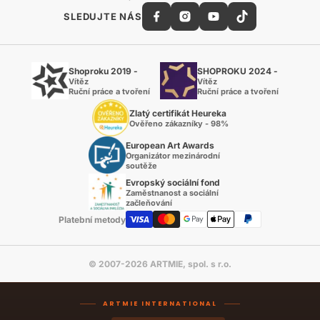
SLEDUJTE NÁS
Shoproku 2019 -
SHOPROKU 2024 -
Vítěz
Vítěz
Ruční práce a tvoření
Ruční práce a tvoření
Zlatý certifikát Heureka
Ověřeno zákazníky - 98%
European Art Awards
Organizátor mezinárodní
soutěže
Evropský sociální fond
Zaměstnanost a sociální
začleňování
Platební metody
© 2007-2026 ARTMIE, spol. s r.o.
ARTMIE INTERNATIONAL