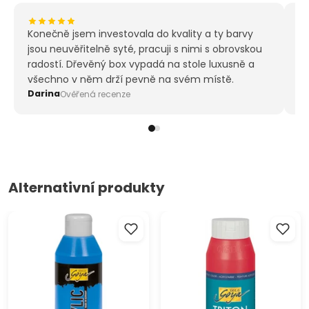
Vysoká koncentrace pigmentů
Světlostálé
Konečně jsem investovala do kvality a ty barvy
Ma
Pastovitá konzistence
jsou neuvěřitelně syté, pracuji s nimi s obrovskou
ně
Luxusní dřevěný box
radostí. Dřevěný box vypadá na stole luxusně a
Přírodní bříza s modrým nádechem
všechno v něm drží pevně na svém místě.
1 x štětce s přírodním vlasem z veverky č. 1 3
Darina
Mi
Ověřená recenze
12 x 10 ml tuby
Alternativní produkty
Akrylová barva Solo Goya
Akrylová barva Solo Goya
Acrylic 250 ml
TRITON 750 ml