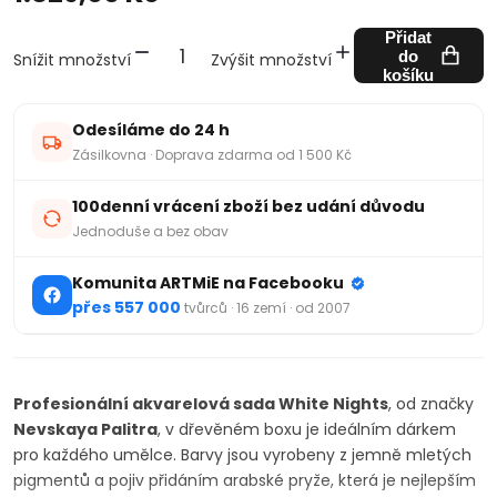
Přidat
do
Snížit množství
Zvýšit množství
košíku
Odesíláme do 24 h
Zásilkovna · Doprava zdarma od 1 500 Kč
100denní vrácení zboží bez udání důvodu
Jednoduše a bez obav
Komunita ARTMiE na Facebooku
přes 557 000
tvůrců · 16 zemí · od 2007
Profesionální akvarelová sada White Nights
, od značky
Nevskaya Palitra
, v dřevěném boxu je ideálním dárkem
pro každého umělce. Barvy jsou vyrobeny z jemně mletých
pigmentů a pojiv přidáním arabské pryže, která je nejlepším