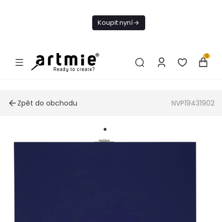
Dnes doprava
zdarma od 1 500
Koupit nyní
Kč
0
Zpět do obchodu
NVP19431902