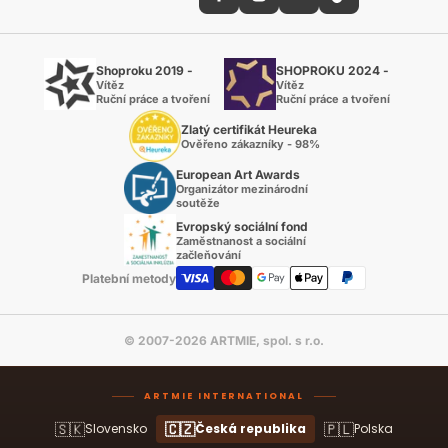
Shoproku 2019 -
SHOPROKU 2024 -
Vítěz
Vítěz
Ruční práce a tvoření
Ruční práce a tvoření
Zlatý certifikát Heureka
Ověřeno zákazníky - 98%
European Art Awards
Organizátor mezinárodní
soutěže
Evropský sociální fond
Zaměstnanost a sociální
začleňování
Platební metody
© 2007-2026 ARTMIE, spol. s r.o.
ARTMIE INTERNATIONAL
🇸🇰
🇨🇿
🇵🇱
Slovensko
Česká republika
Polska