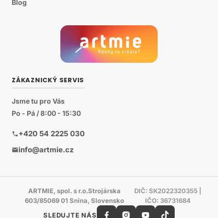
Blog
ZÁKAZNICKÝ SERVIS
Jsme tu pro Vás
Po - Pá / 8:00 - 15:30
+420 54 2225 030
info@artmie.cz
ARTMIE, spol. s r.o.Strojárska
DIČ: SK2022320355 |
603/85069 01 Snina, Slovensko
IČO: 36731684
SLEDUJTE NÁS