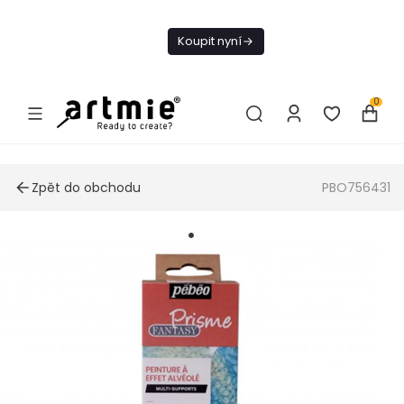
Dnes doprava
zdarma od 1 500
Koupit nyní
Kč
0
Zpět do obchodu
PBO756431