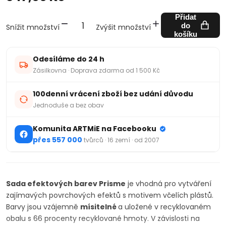
Přidat
do
Snížit množství
Zvýšit množství
košíku
Odesíláme do 24 h
Zásilkovna · Doprava zdarma od 1 500 Kč
100denní vrácení zboží bez udání důvodu
Jednoduše a bez obav
Komunita ARTMiE na Facebooku
přes 557 000
tvůrců · 16 zemí · od 2007
Sada efektových barev Prisme
je vhodná pro vytváření
zajímavých povrchových efektů s motivem včelích plástů.
Barvy jsou vzájemně
mísitelné
a uložené v recyklovaném
obalu s 66 procenty recyklované hmoty. V závislosti na