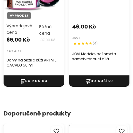
VÝPRODEJ
Výprodejová
46,00 Kč
Běžná
cena
cena
69,00 Kč
JOVI
87,00 Kč
(4)
ARTMIE®
JOVI Modelovací hmota
samotvrdnoucí bílá
Barvy na textil a kůži ARTMIE
CACADU 50 ml
Doporučené produkty
Metalická vosková pasta 20
Barva na sklo PENTART - 30