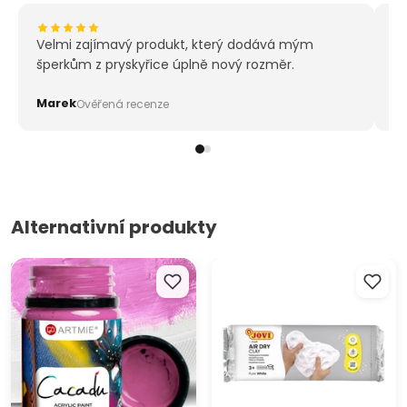
balení obsahuje: krabičku z recyklovaného kartonu, 6 x
20 ml barev
Velmi zajímavý produkt, který dodává mým
Sk
šperkům z pryskyřice úplně nový rozměr.
vy
ba
Marek
Pa
Ověřená recenze
Alternativní produkty
Barvy na textil a kůži ARTMIE
JOVI Modelovací hmota
CACADU 50 ml
samotvrdnoucí bílá