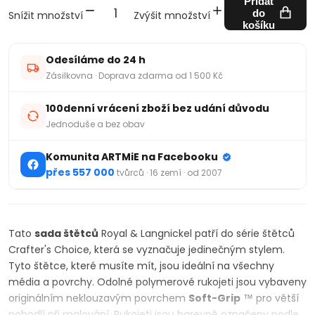
Přidat
do
Snížit množství
Zvýšit množství
košíku
Odesíláme do 24 h
Zásilkovna · Doprava zdarma od 1 500 Kč
100denní vrácení zboží bez udání důvodu
Jednoduše a bez obav
Komunita ARTMiE na Facebooku
přes 557 000
tvůrců · 16 zemí · od 2007
Tato
sada štětců
Royal & Langnickel patří do série štětců
Crafter's Choice, která se vyznačuje jedinečným stylem.
Tyto štětce, které musíte mít, jsou ideální na všechny
média a povrchy. Odolné polymerové rukojeti jsou vybaveny
originálním neklouzavým povrchem
Soft-Grip
™ pro větší
pohodlí při malování. Rukojeti jsou barevně označeny podle