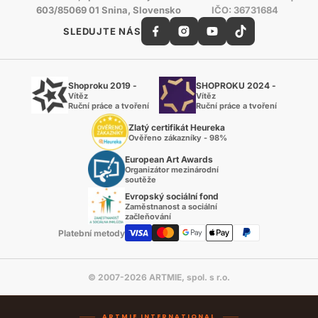
603/85069 01 Snina, Slovensko
IČO: 36731684
SLEDUJTE NÁS
Shoproku 2019 -
SHOPROKU 2024 -
Vítěz
Vítěz
Ruční práce a tvoření
Ruční práce a tvoření
Zlatý certifikát Heureka
Ověřeno zákazníky - 98%
European Art Awards
Organizátor mezinárodní
soutěže
Evropský sociální fond
Zaměstnanost a sociální
začleňování
Platební metody
© 2007-2026 ARTMIE, spol. s r.o.
ARTMIE INTERNATIONAL