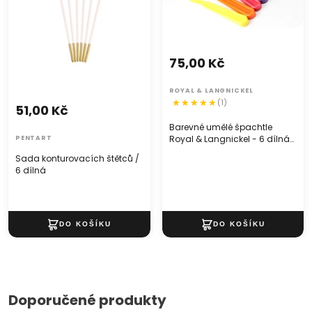
75,00 Kč
ROYAL & LANGNICKEL
(1)
51,00 Kč
Barevné umělé špachtle
Royal & Langnickel - 6 dílná
PENTART
sada
Sada konturovacích štětců /
6 dílná
Doporučené produkty