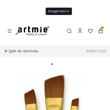
Dnes doprava
zdarma od 1 500
Koupit nyní
Kč
0
Zpět do obchodu
RLGRCC240