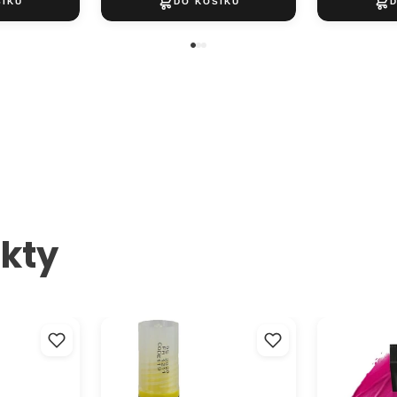
kty
Sakura černé
Akrylová barva lesklá 20ml
Akrylová ba
Kompozit 75