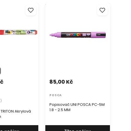
RITON Akrylová
Popisovač UNI POSCA PC-5M 1.8
Kreati
m
- 2.5 MM
Brush
Kč
85,00 Kč
90,
POSCA
SAKU
5)
Popisovač UNI POSCA PC-5M
1.8 - 2.5 MM
TRITON Akrylová
Krea
m
Brus