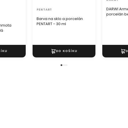
DARWI Armer
PENTART
porcelán b
Barva na sklo a porcelán
mm / 6 ml
PENTART - 30 ml
 hmota
lá