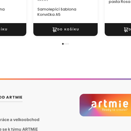
pasta Rosa 
ona
Samolepící šablona
Konvička A5
OD ARTMIE
ráce a velkoobchod
te se k týmu ARTMiE