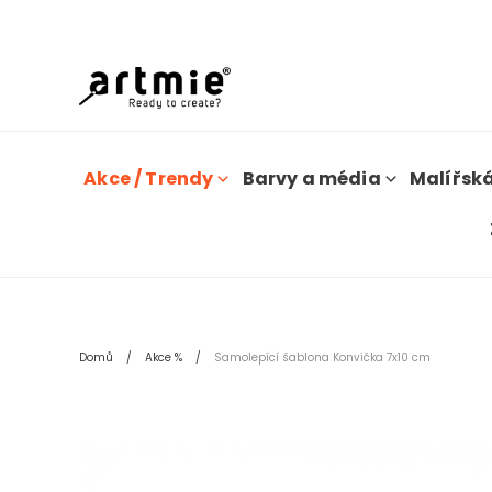
D
Akce / Trendy
Barvy a média
Malířská
Domů
Akce %
Samolepící šablona Konvička 7x10 cm