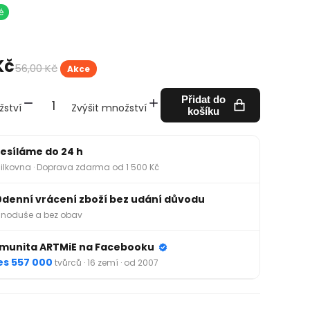
é
Kč
56,00 Kč
Akce
Přidat do
žství
Zvýšit množství
košíku
esíláme do 24 h
ilkovna · Doprava zdarma od 1 500 Kč
0denní vrácení zboží bez udání důvodu
noduše a bez obav
munita ARTMiE na Facebooku
es 557 000
tvůrců · 16 zemí · od 2007