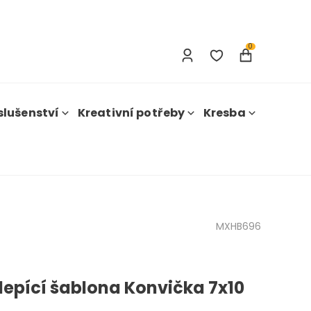
Přihlášení
Registrace
0
slušenství
Kreativní potřeby
Kresba
MXHB696
epící šablona Konvička 7x10