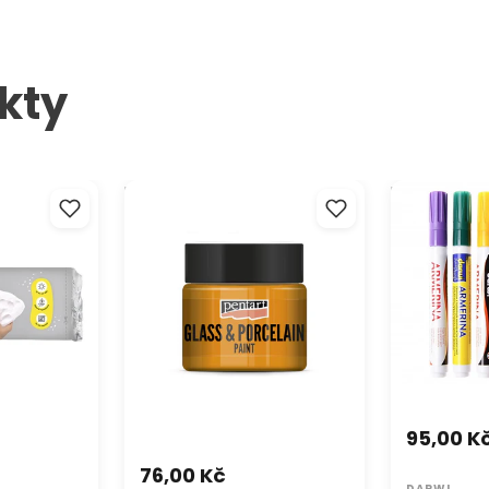
malí
znov
vhodn
keram
kty
rozm
hmota
Barva na sklo a porcelán
DARWI Armeri
á
PENTART - 30 ml
porcelán be
/ 6 ml
95,00 K
76,00 Kč
DARWI