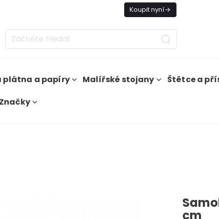
nes doprava zdarma od 1 500 Kč
Koupit nyní
 plátna a papíry
Malířské stojany
Štětce a pří
Značky
Samol
cm