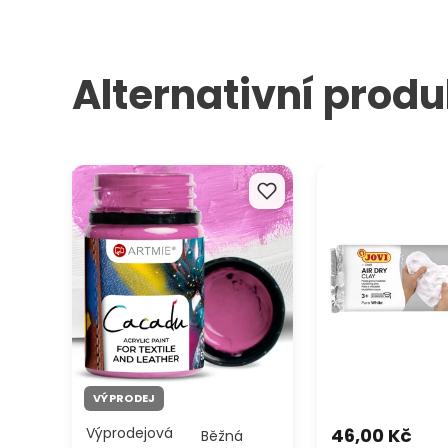
Alternativní produ
Barvy na textil a kůži ARTMIE
JOVI Modelovací 
CACADU 50 ml
samotvrdnoucí bíl
VÝPRODEJ
Výprodejová
46,00 Kč
Běžná