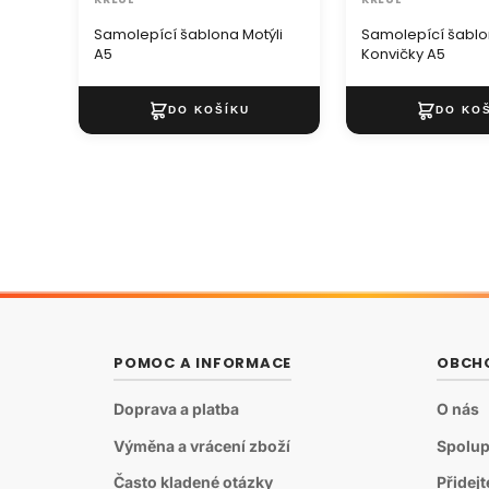
Samolepící šablona Motýli
Samolepící šabl
A5
Konvičky A5
POMOC A INFORMACE
OBCH
Doprava a platba
O nás
Výměna a vrácení zboží
Spolup
Často kladené otázky
Přidej