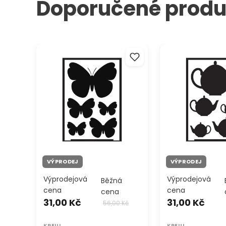
Doporučené produ
Samolepící šablona Motýli A5
Samolepící šablon
A5
VÝPRODEJ
VÝPRODEJ
Výprodejová
Výprodejová
Běžná
cena
cena
cena
31,00 Kč
31,00 Kč
56,00 Kč
KREUL
KREUL