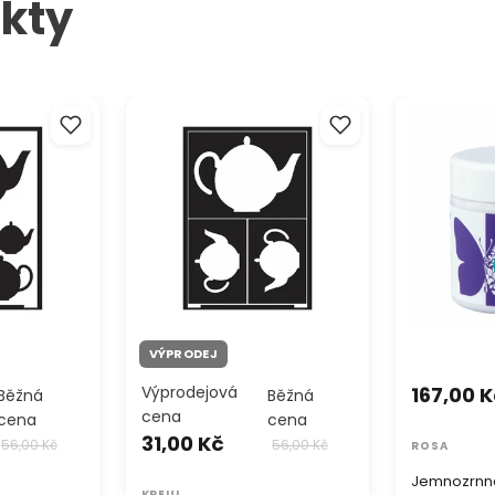
kty
a Konvičky
Samolepící šablona Konvička
Jemnozrnná 
A5
pasta Rosa 1
VÝPRODEJ
Výprodejová
167,00 
Běžná
Běžná
cena
cena
cena
31,00 Kč
56,00 Kč
56,00 Kč
ROSA
Jemnozrnná
KREUL