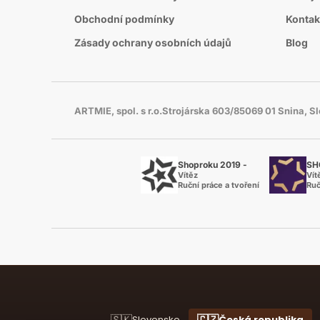
Obchodní podmínky
Kontak
Zásady ochrany osobních údajů
Blog
ARTMIE, spol. s r.o.Strojárska 603/85069 01 Snina, 
Shoproku 2019 -
SH
Vítěz
Vít
Ruční práce a tvoření
Ruč
🇸🇰
🇨🇿
Slovensko
Česká republika