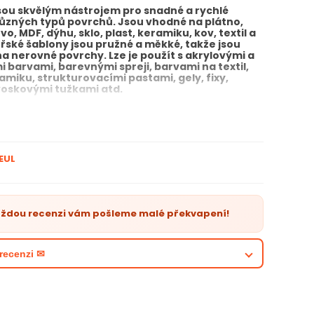
sou skvělým nástrojem pro snadné a rychlé
ůzných typů povrchů. Jsou vhodné na plátno,
vo, MDF, dýhu, sklo, plast, keramiku, kov, textil a
ířské šablony
jsou pružné a měkké, takže jsou
na nerovné povrchy. Lze je použít s akrylovými a
 barvami, barevnými spreji, barvami na textil,
ramiku, strukturovacími pastami, gely, fixy,
voskovými tužkami atd.
 používá?
ený k dekoraci musí být zcela suchý. Barvu nanášejte
vrstvách, aby se nedostala pod šablonu. Vhodné pro
EUL
py barev, které lze po zaschnutí také zafixovat
říklad na keramiku. Barvu můžete nanášet štětcem,
 válečkem nebo špachtlí. Pár minut po nanesení
aždou recenzi vám pošleme malé překvapení!
onu opatrně sejměte a následně omyjte, aby byla
 na další použití. Dodejte svému uměleckému dílu
st pomocí této umělecké šablony a vytvořte nové
recenzi ✉
ry produktu: