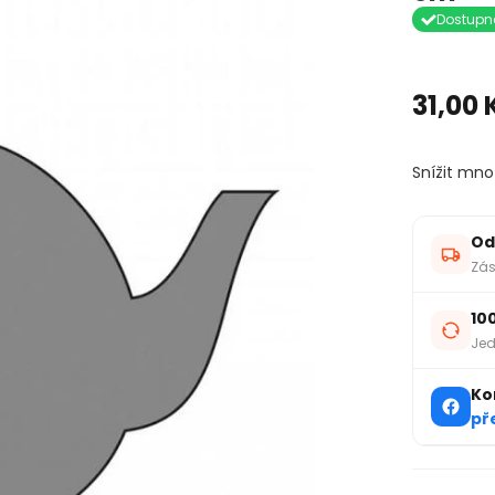
Dostupn
31,00 
Snížit mno
Od
Zás
10
Jed
Ko
př