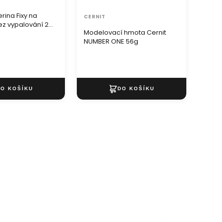
ina Fixy na
CERNIT
UMT
ez vypalování 2
Modelovací hmota Cernit
Temp
NUMBER ONE 56g
ml