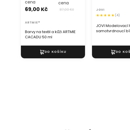
cena
cena
69,00 Kč
87,00 Kč
JOVI
(4)
ARTMIE®
JOVI Modelovací
samotvrdnoucí bí
Barvy na textil a kůži ARTMIE
CACADU 50 ml