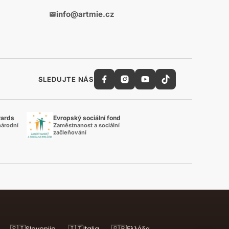
info@artmie.cz
SLEDUJTE NÁS
wards
Evropský sociální fond
národní
Zaměstnanost a sociální
začleňování
🇸🇮
🇮🇹
🇬🇷
Slovenija
Italia
Ελλάδα