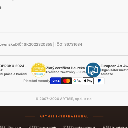
t
Slovensko
DIČ: SK2022320355 | IČO: 36731684
OPROKU 2024 -
European Art A
Zlatý certifikát Heureka
ěz
Organizátor mezi
Ověřeno zákazníky - 98%
ní práce a tvoření
soutěže
Platební metody
© 2007-2026 ARTMIE, spol. s r.o.
ARTMIE INTERNATIONAL
🇵🇱
🇦🇹
🇩🇪
🇭🇷
Polska
Österreich
Deutschland
Hrvatska