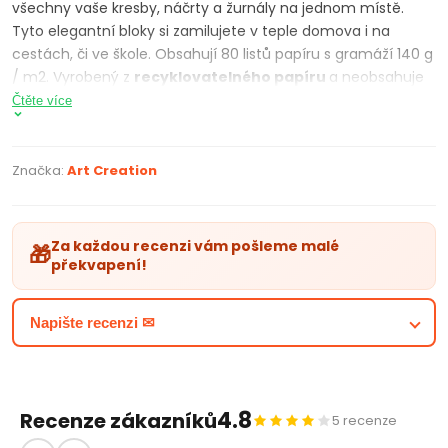
všechny vaše kresby, náčrty a žurnály na jednom místě.
Tyto elegantní bloky si zamilujete v teple domova i na
cestách, či ve škole. Obsahují 80 listů papíru s gramáží 140 g
/ m2. Vyrobený z
recyklovatelného
papíru
a neobsahuje
kyseliny.
Skicovací
blok
je ideální pro grafické skicování a
Čtěte více
kreslení pastelkami, tužkami, grafitem, dřevěným uhlím,
křídou, inkoustem a akvarelovými barvami. Díky
vysoce
kvalitnímu papíru
nedochází k prosakování gelového nebo
Značka:
Art Creation
olejového inkoustu.
Blok
má stylovou natahovací gumičku,
kterou blok zafixujete před samovolným otevíráním. Určitě si
oblíbíte tento praktický tvar kostky, který snadno vejde i do
Za každou recenzi vám pošleme malé
🎁
vaší kabelky.
překvapení!
PARAMETRY PRODUKTU
Napište recenzi ✉
skicovací blok
80 listů
Rozměr 12 x 12 cm
Gramáž 140 g / m2
4.8
Recenze zákazníků
Bez kyselin
5 recenze
Z recyklovatelného papíru