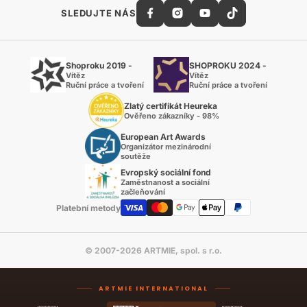
SLEDUJTE NÁS
Shoproku 2019 -
SHOPROKU 2024 -
Vítěz
Vítěz
Ruční práce a tvoření
Ruční práce a tvoření
Zlatý certifikát Heureka
Ověřeno zákazníky - 98%
European Art Awards
Organizátor mezinárodní
soutěže
Evropský sociální fond
Zaměstnanost a sociální
začleňování
Platební metody
© 2007-2026 ARTMIE, spol. s r.o.
ARTMIE INTERNATIONAL