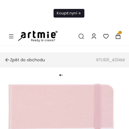
Dnes doprava
zdarma od 1 500
Koupit nyní
Kč
0
Zpět do obchodu
RTL931_4014M