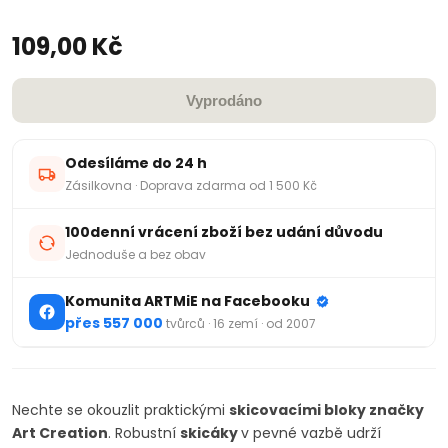
109,00 Kč
Vyprodáno
Odesíláme do 24 h
Zásilkovna · Doprava zdarma od 1 500 Kč
100denní vrácení zboží bez udání důvodu
Jednoduše a bez obav
Komunita ARTMiE na Facebooku
přes 557 000
tvůrců · 16 zemí · od 2007
Nechte se okouzlit praktickými
skicovacími bloky značky
Art Creation
. Robustní
skicáky
v pevné vazbě udrží