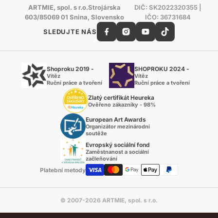
ARTMIE, spol. s r.o.Strojárska
DIČ: SK2022320355 |
603/85069 01 Snina, Slovensko
IČO: 36731684
SLEDUJTE NÁS
Shoproku 2019 -
SHOPROKU 2024 -
Vítěz
Vítěz
Ruční práce a tvoření
Ruční práce a tvoření
Zlatý certifikát Heureka
Ověřeno zákazníky - 98%
European Art Awards
Organizátor mezinárodní
soutěže
Evropský sociální fond
Zaměstnanost a sociální
začleňování
Platební metody
© 2007-2026 ARTMIE, spol. s r.o.