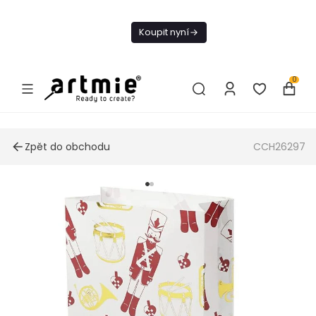
Dnes doprava
zdarma od 1 500
Koupit nyní
Kč
0
Zpět do obchodu
CCH26297