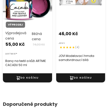
VÝPRODEJ
Výprodejová
46,00 Kč
Běžná
cena
cena
55,00 Kč
JOVI
74,00 Kč
(4)
ARTMIE®
JOVI Modelovací hmota
samotvrdnoucí bílá
Barvy na textil a kůži ARTMIE
CACADU 50 ml
Doporučené produkty