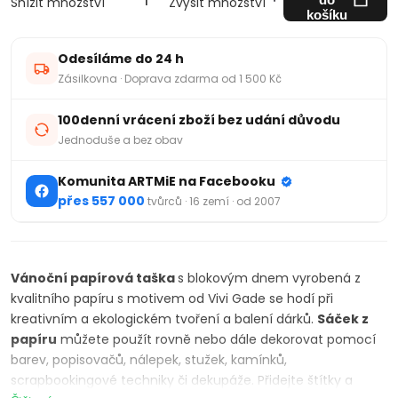
Snížit množství
Zvýšit množství
košíku
Odesíláme do 24 h
Zásilkovna · Doprava zdarma od 1 500 Kč
100denní vrácení zboží bez udání důvodu
Jednoduše a bez obav
Komunita ARTMiE na Facebooku
přes 557 000
tvůrců · 16 zemí · od 2007
Vánoční papírová taška
s blokovým dnem vyrobená z
kvalitního papíru s motivem od Vivi Gade se hodí při
kreativním a ekologickém tvoření a balení dárků.
Sáček z
papíru
můžete použít rovně nebo dále dekorovat pomocí
barev, popisovačů, nálepek, stužek, kamínků,
scrapbookingové techniky či dekupáže. Přidejte štítky a