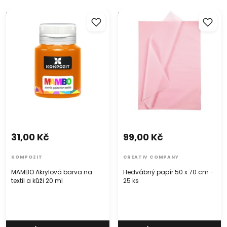
MAMBO Akrylová barva na
Hedvábný papír 50 x 70 cm
textil a kůži 20 ml
- 25 ks
31,00 Kč
99,00 Kč
KOMPOZIT
CREATIV COMPANY
MAMBO Akrylová barva na
Hedvábný papír 50 x 70 cm -
textil a kůži 20 ml
25 ks