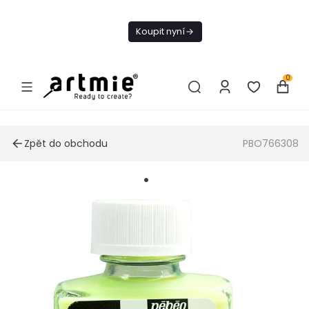
Dnes doprava
zdarma od 1 500
Koupit nyní
Kč
0
Zpět do obchodu
PBO766308