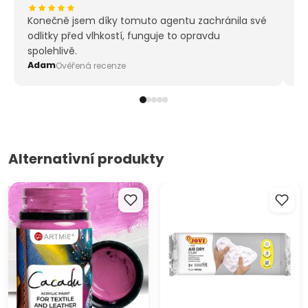
Konečně jsem díky tomuto agentu zachránila své
Tr
odlitky před vlhkostí, funguje to opravdu
al
spolehlivě.
či
Adam
On
Ověřená recenze
Alternativní produkty
Barvy na textil a kůži ARTMIE
JOVI Modelovací hmota
CACADU 50 ml
samotvrdnoucí bílá