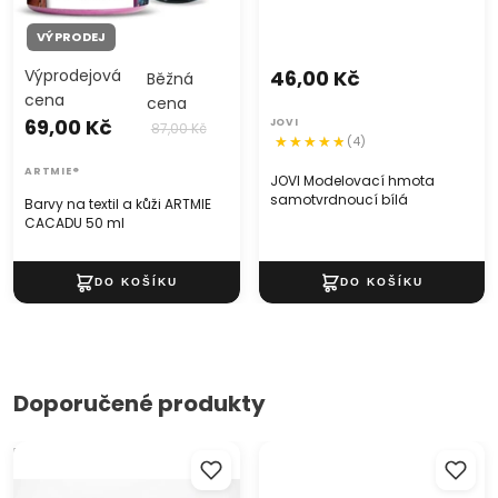
VÝPRODEJ
Výprodejová
46,00 Kč
Běžná
cena
cena
69,00 Kč
JOVI
87,00 Kč
(4)
ARTMIE®
JOVI Modelovací hmota
samotvrdnoucí bílá
Barvy na textil a kůži ARTMIE
CACADU 50 ml
Doporučené produkty
Modelovací hlína Pebeo
JOVI Modelovací hmota
Gedeo 1.5 kg
samotvrdnoucí bílá