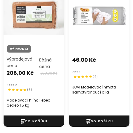
VÝPRODEJ
Výprodejová
46,00 Kč
Běžná
cena
cena
208,00 Kč
JOVI
238,00 Kč
(4)
PEBEO
JOVI Modelovací hmota
(5)
samotvrdnoucí bílá
Modelovací hlína Pebeo
Gedeo 1.5 kg