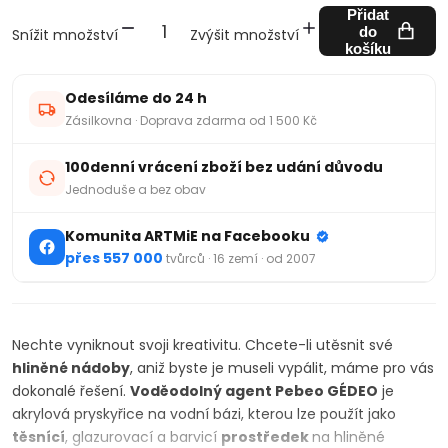
Přidat
do
Snížit množství
Zvýšit množství
košíku
Odesíláme do 24 h
Zásilkovna · Doprava zdarma od 1 500 Kč
100denní vrácení zboží bez udání důvodu
Jednoduše a bez obav
Komunita ARTMiE na Facebooku
přes 557 000
tvůrců · 16 zemí · od 2007
Nechte vyniknout svoji kreativitu. Chcete-li utěsnit své
hliněné
nádoby
, aniž byste je museli vypálit, máme pro vás
dokonalé řešení.
Voděodolný
agent
Pebeo GÉDEO
je
akrylová pryskyřice na vodní bázi, kterou lze použít jako
těsnící
, glazurovací a barvicí
prostředek
na hliněné