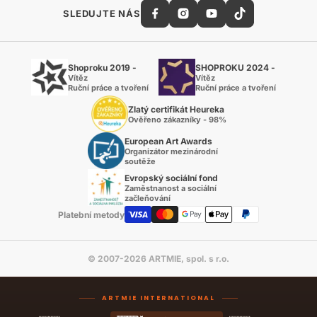
SLEDUJTE NÁS
Shoproku 2019 -
SHOPROKU 2024 -
Vítěz
Vítěz
Ruční práce a tvoření
Ruční práce a tvoření
Zlatý certifikát Heureka
Ověřeno zákazníky - 98%
European Art Awards
Organizátor mezinárodní
soutěže
Evropský sociální fond
Zaměstnanost a sociální
začleňování
Platební metody
© 2007-2026 ARTMIE, spol. s r.o.
ARTMIE INTERNATIONAL