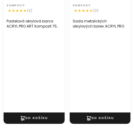
KOMPOZIT
KOMPOZIT
(2)
(2)
Pastelová akrylová barva
Sada metalických
ACRYL PRO ART Kompozit 75
akrylových barev ACRYL PRO
ml