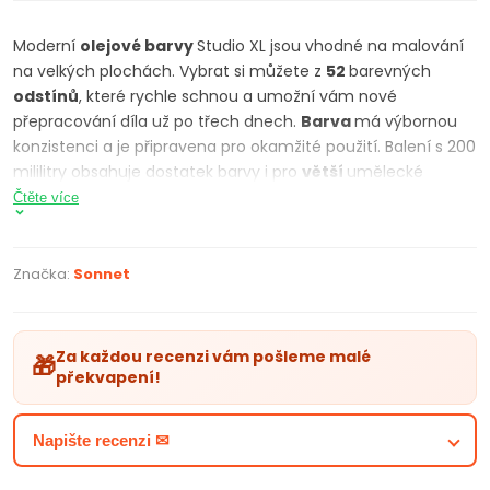
Moderní
olejové
barvy
Studio XL jsou vhodné na malování
na velkých plochách. Vybrat si můžete z
52
barevných
odstínů
, které rychle schnou a umožní vám nové
přepracování díla už po třech dnech.
Barva
má výbornou
konzistenci a je připravena pro okamžité použití. Balení s 200
mililitry obsahuje dostatek barvy i pro
větší
umělecké
projekty
.
Čtěte více
PARAMETRY PRODUKTU:
olejová barva Studio XL
Značka:
Sonnet
moderní a zářivé barvy
vhodné pro velké plochy
výborná konzistence a roztieravosť
Za každou recenzi vám pošleme malé
🎁
tuba - 200 ml
překvapení!
52 barevných tónů
Napište recenzi ✉