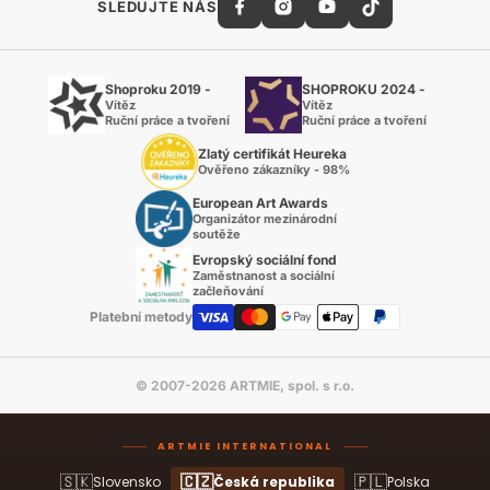
SLEDUJTE NÁS
Shoproku 2019 -
SHOPROKU 2024 -
Vítěz
Vítěz
Ruční práce a tvoření
Ruční práce a tvoření
Zlatý certifikát Heureka
Ověřeno zákazníky - 98%
European Art Awards
Organizátor mezinárodní
soutěže
Evropský sociální fond
Zaměstnanost a sociální
začleňování
Platební metody
© 2007-2026 ARTMIE, spol. s r.o.
ARTMIE INTERNATIONAL
🇸🇰
🇨🇿
🇵🇱
Slovensko
Česká republika
Polska