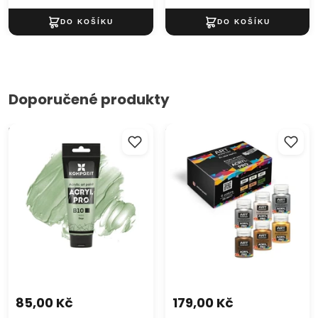
Doporučené produkty
Pastelová akrylová barva
Sada metalických
ACRYL PRO ART Kompozit 75
akrylových barev ACRYL PRO
ml
85,00 Kč
179,00 Kč