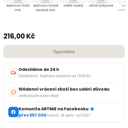
kadmium žlutá
kadmium tmavě
světle modrá
zářivá tyrkysová
kad
imit.
červená imit.
citróno
i
216,00 Kč
Vyprodáno
Odesíláme do 24 h
Zásilkovna · Doprava zdarma od 1 500 Kč
100denní vrácení zboží bez udání důvodu
Jednoduše a bez obav
Komunita ARTMiE na Facebooku
přes 557 000
tvůrců · 16 zemí · od 2007