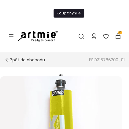
Dnes doprava
zdarma od 1 500
Koupit nyní
Kč
0
Zpět do obchodu
PBO316786200_01