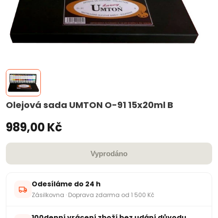
Olejová sada UMTON O-91 15x20ml B
989,00 Kč
Vyprodáno
Odesíláme do 24 h
Zásilkovna · Doprava zdarma od 1 500 Kč
100denní vrácení zboží bez udání důvodu