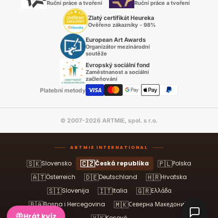
Ruční práce a tvoření
Ruční práce a tvoření
Zlatý certifikát Heureka
Ověřeno zákazníky - 98%
European Art Awards
Organizátor mezinárodní
soutěže
Evropský sociální fond
Zaměstnanost a sociální
začleňování
Platební metody
© 2007-2026 ARTMIE, spol. s r.o.
ARTMIE INTERNATIONAL
🇸🇰
🇨🇿
🇵🇱
Slovensko
Česká republika
Polska
🇦🇹
🇩🇪
🇭🇷
Österreich
Deutschland
Hrvatska
🇸🇮
🇮🇹
🇬🇷
Slovenija
Italia
Ελλάδα
🇧🇦
🇲🇰
Bosna i Hercegovina
Северна Македонија
Hrát kvíz
Kosovë