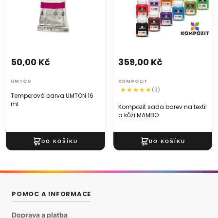
okr světlý
okr tmavý
Siena pálená
50,00 Kč
359,00 Kč
Umbra pálená
UMTON
KOMPOZIT
(3)
Ultramarín červený
Temperová barva UMTON 16
ml
Kompozit sada barev na textil
Ultramarín tmavý
a kůži MAMBO
permanentní modrá
Chromoxid tupý
Smaragdový lak
POMOC A INFORMACE
čERNOU železitá
Doprava a platba