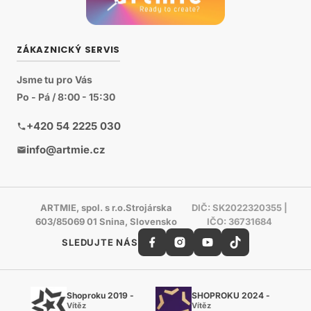
ZÁKAZNICKÝ SERVIS
Jsme tu pro Vás
Po - Pá / 8:00 - 15:30
+420 54 2225 030
info@artmie.cz
ARTMIE, spol. s r.o.Strojárska
DIČ: SK2022320355 |
603/85069 01 Snina, Slovensko
IČO: 36731684
SLEDUJTE NÁS
Shoproku 2019 -
SHOPROKU 2024 -
Vítěz
Vítěz