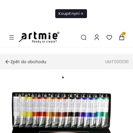
Dnes doprava
zdarma od 1 500
Koupit nyní
Kč
0
Zpět do obchodu
UMT000091