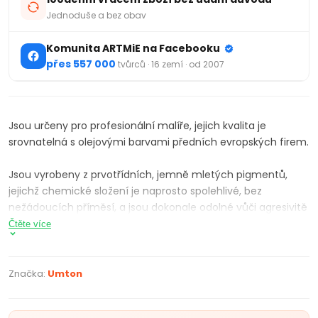
Jednoduše a bez obav
Komunita ARTMiE na Facebooku
přes 557 000
tvůrců · 16 zemí · od 2007
Jsou určeny pro profesionální malíře, jejich kvalita je
srovnatelná s olejovými barvami předních evropských firem.
Jsou vyrobeny z prvotřídních, jemně mletých pigmentů,
jejichž chemické složení je naprosto spolehlivé, bez
nežádoucích příměsí, a jsou dokonale odolné vůči agresivitě
prostředí.
Čtěte více
Chemické složení pigmentů je uvedeno na etiketách
jednotlivých barev.
Značka:
Umton
Pigmenty pocházejí od špičkových evropských firem a