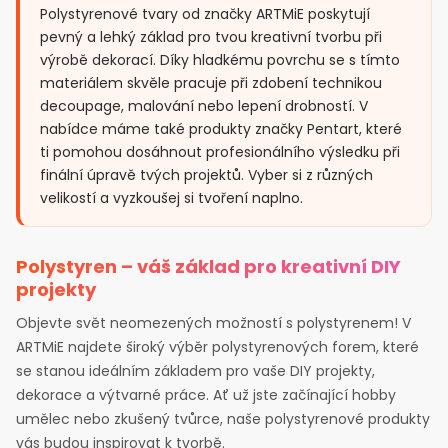
Polystyrenové tvary od značky ARTMiE poskytují
pevný a lehký základ pro tvou kreativní tvorbu při
výrobě dekorací. Díky hladkému povrchu se s tímto
materiálem skvěle pracuje při zdobení technikou
decoupage, malování nebo lepení drobností. V
nabídce máme také produkty značky Pentart, které
ti pomohou dosáhnout profesionálního výsledku při
finální úpravě tvých projektů. Vyber si z různých
velikostí a vyzkoušej si tvoření naplno.
Polystyren – váš základ pro kreativní DIY
projekty
Objevte svět neomezených možností s polystyrenem! V
ARTMiE najdete široký výběr polystyrenových forem, které
se stanou ideálním základem pro vaše DIY projekty,
dekorace a výtvarné práce. Ať už jste začínající hobby
umělec nebo zkušený tvůrce, naše polystyrenové produkty
vás budou inspirovat k tvorbě.