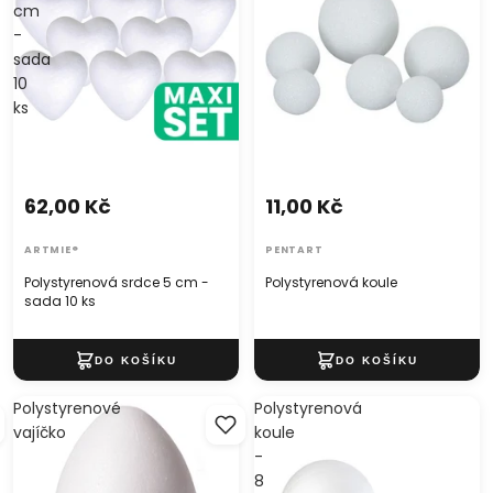
cm
-
sada
10
ks
62,00 Kč
11,00 Kč
ARTMIE®
PENTART
Polystyrenová srdce 5 cm -
Polystyrenová koule
sada 10 ks
Polystyrenové
Polystyrenová
vajíčko
koule
-
8