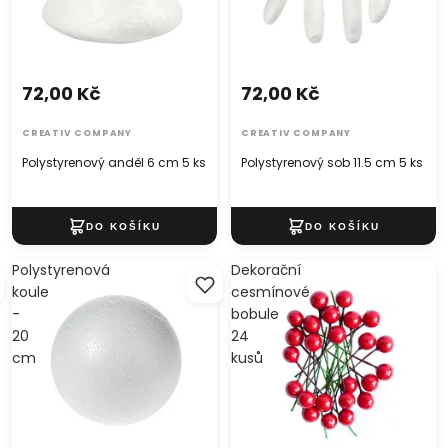
72,00 Kč
72,00 Kč
CREATIV COMPANY
CREATIV COMPANY
Polystyrenový anděl 6 cm 5 ks
Polystyrenový sob 11.5 cm 5 ks
Polystyrenová
Dekorační
koule
cesmínové
-
bobule
20
24
cm
kusů