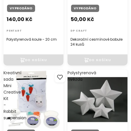
VYPRODÁNO
VYPRODÁNO
140,00 Kč
50,00 Kč
PENTART
DP CRAFT
Polystyrenová koule - 20 cm
Dekorační cesmínové bobule
24 kusů
Kreativní
Polystyrenová
sada
hvězda
Mini
Creative
Kit
-
Rabbit
suspension