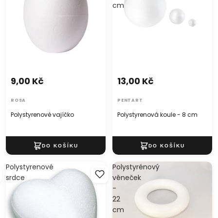
cm
9,00 Kč
13,00 Kč
ROSA
PENTART
Polystyrenové vajíčko
Polystyrenová koule - 8 cm
Polystyrenové
Polystyrénový
srdce
věneček
-
22
cm