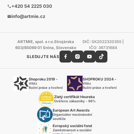
+420 54 2225 030
info@artmie.cz
ARTMIE, spol. s r.o.Strojárska
DIČ: SK2022320355 |
603/85069 01 Snina, Slovensko
IČO: 36731684
SLEDUJTE NÁS
Shoproku 2019 -
SHOPROKU 2024 -
Vítěz
Vítěz
Ruční práce a tvoření
Ruční práce a tvoření
Zlatý certifikát Heureka
Ověřeno zákazníky - 98%
European Art Awards
Organizátor mezinárodní
soutěže
Evropský sociální fond
Zaměstnanost a sociální