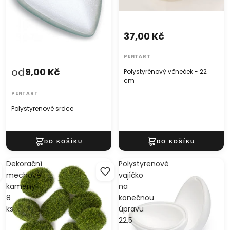
37,00 Kč
PENTART
od
9,00 Kč
Polystyrénový věneček - 22
cm
PENTART
Polystyrenové srdce
Dekorační
Polystyrenové
mechové
vajíčko
kameny
na
8
konečnou
ks
úpravu
22,5