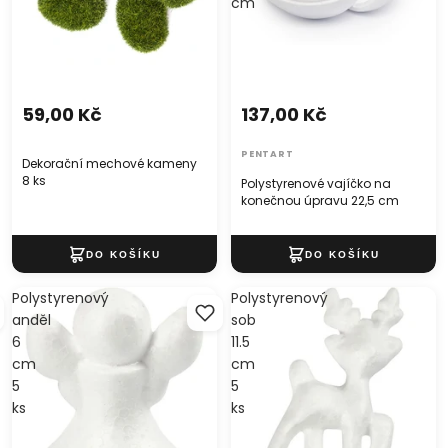
cm
59,00 Kč
137,00 Kč
PENTART
Dekorační mechové kameny
8 ks
Polystyrenové vajíčko na
konečnou úpravu 22,5 cm
Polystyrenový
Polystyrenový
anděl
sob
6
11.5
cm
cm
5
5
ks
ks