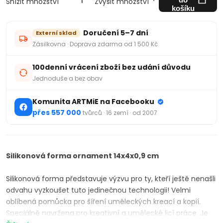
Snížit množství
Zvýšit množství
košíku
Doručení 5–7 dní
Externí sklad
Zásilkovna · Doprava zdarma od 1 500 Kč
100denní vrácení zboží bez udání důvodu
Jednoduše a bez obav
Komunita ARTMiE na Facebooku
přes 557 000
tvůrců · 16 zemí · od 2007
Silikonová forma ornament 14x4x0,9 cm
Silikonová forma představuje výzvu pro ty, kteří ještě nenašli
odvahu vyzkoušet tuto jedinečnou technologii! Velmi
oblíbená pomůcka pro šíření uměleckých kreací a kopií.
Speciálně navržena pro kreativní a umělecké licí práce. Je