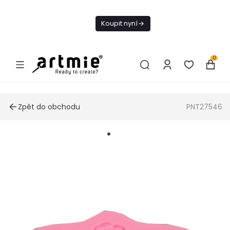
Dnes doprava
zdarma od 1 500
Koupit nyní
Kč
0
Zpět do obchodu
PNT27546