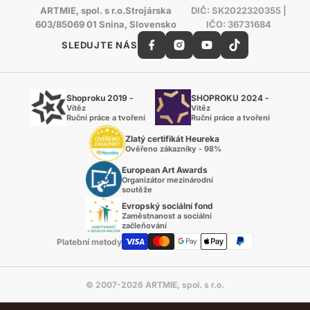
ARTMIE, spol. s r.o.Strojárska
DIČ: SK2022320355 |
603/85069 01 Snina, Slovensko
IČO: 36731684
SLEDUJTE NÁS
Shoproku 2019 -
SHOPROKU 2024 -
Vítěz
Vítěz
Ruční práce a tvoření
Ruční práce a tvoření
Zlatý certifikát Heureka
Ověřeno zákazníky - 98%
European Art Awards
Organizátor mezinárodní
soutěže
Evropský sociální fond
Zaměstnanost a sociální
začleňování
Platební metody
© 2007-2026 ARTMIE, spol. s r.o.