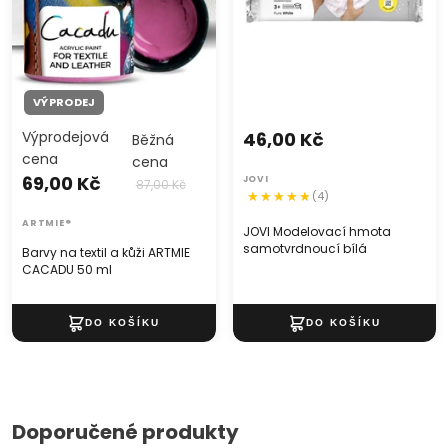
VÝPRODEJ
Výprodejová
46,00 Kč
Běžná
cena
cena
69,00 Kč
JOVI
87,00 Kč
(4)
ARTMIE®
JOVI Modelovací hmota
samotvrdnoucí bílá
Barvy na textil a kůži ARTMIE
CACADU 50 ml
Doporučené produkty