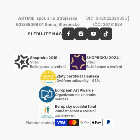
ARTMIE, spol. s r.o.Strojárska
DIČ: SK2022320355 |
603/85069 01 Snina, Slovensko
IČO: 36731684
SLEDUJTE NÁS
Shoproku 2019 -
SHOPROKU 2024 -
Vítěz
Vítěz
Ruční práce a tvoření
Ruční práce a tvoření
Zlatý certifikát Heureka
Ověřeno zákazníky - 98%
European Art Awards
Organizátor mezinárodní
soutěže
Evropský sociální fond
Zaměstnanost a sociální
začleňování
Platební metody