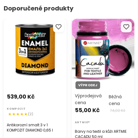
Doporučené produkty
Antikorozní smalt 3 v 1
Barvy na textil a kůži ARTMIE
KOMPOZIT DIAMOND 0,65 l
CACADU 50 ml
VÝPRODEJ
539,00 Kč
Výprodejová
Běžná
cena
cena
55,00 Kč
KOMPOZIT
74,00 Kč
(2)
ARTMIE®
Antikorozní smalt 3 v 1
KOMPOZIT DIAMOND 0,65 l
Barvy na textil a kůži ARTMIE
CACADU 50 ml