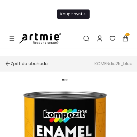
Dnes doprava
zdarma od 1 500
Koupit nyní
Kč
0
Zpět do obchodu
KOMENdia25_blac