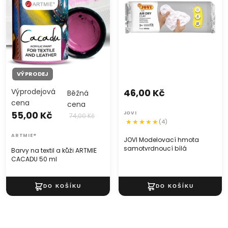
VÝPRODEJ
Výprodejová
46,00 Kč
Běžná
cena
cena
55,00 Kč
JOVI
74,00 Kč
(4)
ARTMIE®
JOVI Modelovací hmota
samotvrdnoucí bílá
Barvy na textil a kůži ARTMIE
CACADU 50 ml