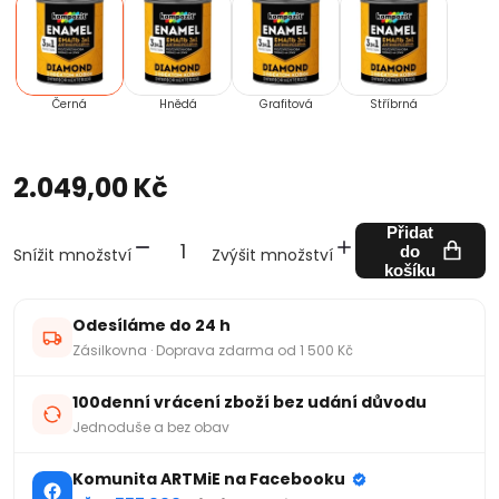
Černá
Hnědá
Grafitová
Stříbrná
2.049,00 Kč
Přidat
do
Snížit množství
Zvýšit množství
košíku
Odesíláme do 24 h
Zásilkovna · Doprava zdarma od 1 500 Kč
100denní vrácení zboží bez udání důvodu
Jednoduše a bez obav
Komunita ARTMiE na Facebooku