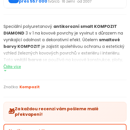
přes 557 000
tvůrců · 16 zemí · od 2007
Speciální polyuretanový
antikorozní smalt KOMPOZIT
DIAMOND
3 v 1 na kovové povrchy je vyvinut s důrazem na
vynikající odolnost a dekorativní efekt. Účelem
smaltové
barvy KOMPOZIT
je zajistit spolehlivou ochranu a estetický
vzhled železných kovových povrchů v exteriéru i interiéru.
Tato
vnější barva
se používá na kovové konstrukce, ploty,
kovový nábytek, dveře, vrata, různé kované výrobky,
Čtěte více
pracovní nástroje a podobné povrchy v exteriéru i interiéru,
zejména ve vlhkých prostorách.
Značka:
Kompozit
Aplikace:
Povrch, na který se má barva nanášet, musí být pro
dosažení optimálního výsledku důkladně očištěn a
Za každou recenzi vám pošleme malé
🎁
odmaštěn. Smalt by měl být při aplikaci důkladně
překvapení!
promíchán. Nanášejte válečkem, štětcem nebo stříkáním
ve 2 rovnoměrných, homogenních vrstvách. Pro dosažení