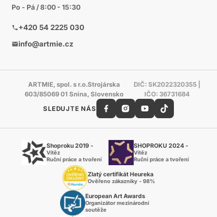
Po - Pá / 8:00 - 15:30
+420 54 2225 030
info@artmie.cz
ARTMIE, spol. s r.o.Strojárska
DIČ: SK2022320355 |
603/85069 01 Snina, Slovensko
IČO: 36731684
SLEDUJTE NÁS
Shoproku 2019 -
SHOPROKU 2024 -
Vítěz
Vítěz
Ruční práce a tvoření
Ruční práce a tvoření
Zlatý certifikát Heureka
Ověřeno zákazníky - 98%
European Art Awards
Organizátor mezinárodní
soutěže