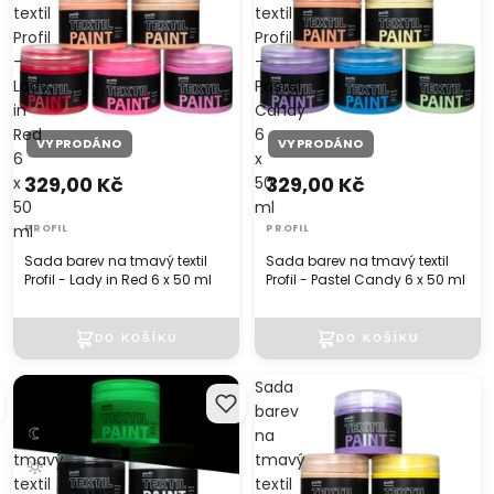
textil
textil
Profil
Profil
-
-
Lady
Pastel
in
Candy
Red
6
VYPRODÁNO
VYPRODÁNO
6
x
329,00 Kč
329,00 Kč
x
50
50
ml
ml
PROFIL
PROFIL
Sada barev na tmavý textil
Sada barev na tmavý textil
Profil - Lady in Red 6 x 50 ml
Profil - Pastel Candy 6 x 50 ml
Sada
Sada
barev
barev
na
na
tmavý
tmavý
textil
textil