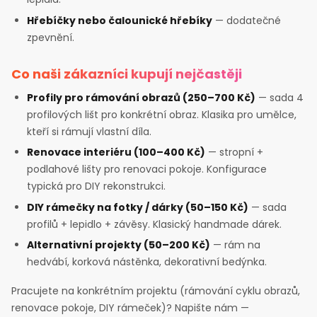
Hřebíčky nebo čalounické hřebíky
— dodatečné
zpevnění.
Co naši zákazníci kupují nejčastěji
Profily pro rámování obrazů (250–700 Kč)
— sada 4
profilových lišt pro konkrétní obraz. Klasika pro umělce,
kteří si rámují vlastní díla.
Renovace interiéru (100–400 Kč)
— stropní +
podlahové lišty pro renovaci pokoje. Konfigurace
typická pro DIY rekonstrukci.
DIY rámečky na fotky / dárky (50–150 Kč)
— sada
profilů + lepidlo + závěsy. Klasický handmade dárek.
Alternativní projekty (50–200 Kč)
— rám na
hedvábí, korková nástěnka, dekorativní bedýnka.
Pracujete na konkrétním projektu (rámování cyklu obrazů,
renovace pokoje, DIY rámeček)? Napište nám —