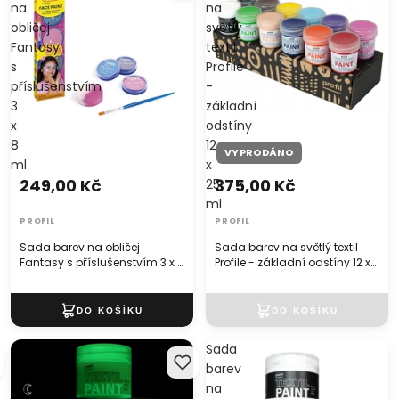
na
na
obličej
světlý
Fantasy
textil
s
Profile
příslušenstvím
-
3
základní
x
odstíny
8
12
VYPRODÁNO
ml
x
249,00 Kč
375,00 Kč
25
ml
PROFIL
PROFIL
Sada barev na obličej
Sada barev na světlý textil
Fantasy s příslušenstvím 3 x 8
Profile - základní odstíny 12 x
ml
25 ml
Sada
Sada
barev
barev
na
na