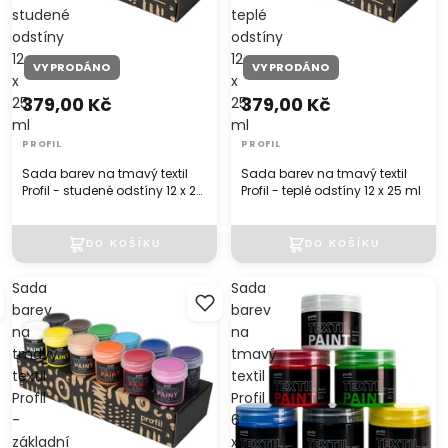
studené
teplé
odstíny
odstíny
12
12
VYPRODÁNO
VYPRODÁNO
x
x
379,00 Kč
379,00 Kč
25
25
ml
ml
PROFIL
PROFIL
Sada barev na tmavý textil
Sada barev na tmavý textil
Profil - studené odstíny 12 x 25
Profil - teplé odstíny 12 x 25 ml
ml
Sada
Sada
barev
barev
na
na
tmavý
tmavý
textil
textil
Profil
Profil
-
6
základní
x