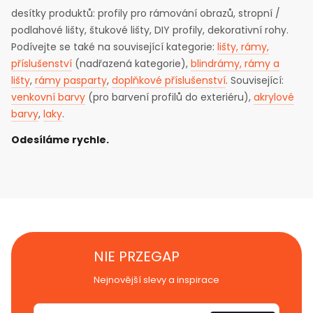
desítky produktů: profily pro rámování obrazů, stropní /
podlahové lišty, štukové lišty, DIY profily, dekorativní rohy.
Podívejte se také na související kategorie:
lišty, rámy,
příslušenství
(nadřazená kategorie),
blindrámy, rámy a
lišty
,
rámy pasparty
,
doplňkové příslušenství
. Související:
venkovní barvy
(pro barvení profilů do exteriéru),
akrylové
barvy
,
laky
.
Odesíláme rychle.
NIE PRZEGAP
Nejnovější slevy a inspirace