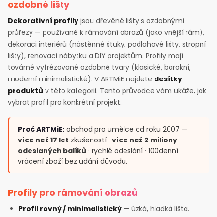
ozdobné lišty
Dekorativní profily
jsou dřevěné lišty s ozdobnými
průřezy — používané k rámování obrazů (jako vnější rám),
dekoraci interiérů (nástěnné štuky, podlahové lišty, stropní
lišty), renovaci nábytku a DIY projektům. Profily mají
továrně vyfrézované ozdobné tvary (klasické, barokní,
moderní minimalistické). V ARTMiE najdete
desítky
produktů
v této kategorii. Tento průvodce vám ukáže, jak
vybrat profil pro konkrétní projekt.
Proč ARTMiE:
obchod pro umělce od roku 2007 —
více než 17 let
zkušeností ·
více než 2 miliony
odeslaných balíků
· rychlé odeslání · 100denní
vrácení zboží bez udání důvodu.
Profily pro rámování obrazů
Profil rovný / minimalistický
— úzká, hladká lišta.