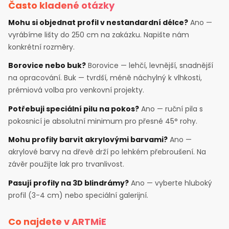
Často kladené otázky
Mohu si objednat profil v nestandardní délce?
Ano —
vyrábíme lišty do 250 cm na zakázku. Napište nám
konkrétní rozměry.
Borovice nebo buk?
Borovice — lehčí, levnější, snadnější
na opracování. Buk — tvrdší, méně náchylný k vlhkosti,
prémiová volba pro venkovní projekty.
Potřebuji speciální pilu na pokos?
Ano — ruční pila s
pokosnicí je absolutní minimum pro přesné 45° rohy.
Mohu profily barvit akrylovými barvami?
Ano —
akrylové barvy na dřevě drží po lehkém přebroušení. Na
závěr použijte lak pro trvanlivost.
Pasují profily na 3D blindrámy?
Ano — vyberte hluboký
profil (3-4 cm) nebo speciální galerijní.
Co najdete v ARTMiE