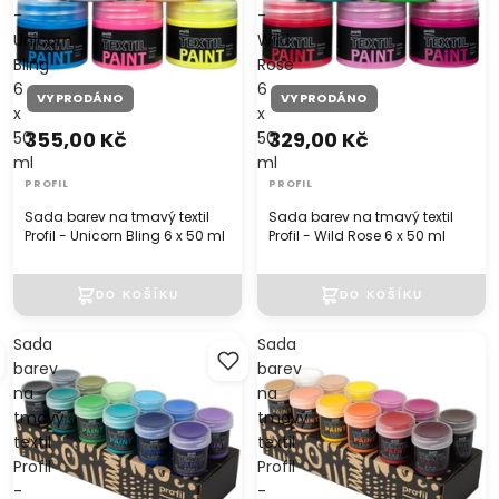
-
-
Unicorn
Wild
Bling
Rose
6
6
VYPRODÁNO
VYPRODÁNO
x
x
355,00 Kč
329,00 Kč
50
50
ml
ml
PROFIL
PROFIL
Sada barev na tmavý textil
Sada barev na tmavý textil
Profil - Unicorn Bling 6 x 50 ml
Profil - Wild Rose 6 x 50 ml
Sada
Sada
barev
barev
na
na
tmavý
tmavý
textil
textil
Profil
Profil
-
-