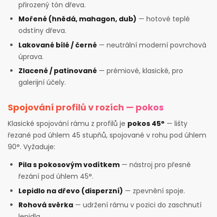
přirozený tón dřeva.
Mořené (hnědá, mahagon, dub)
— hotové teplé
odstíny dřeva.
Lakované bílé / černé
— neutrální moderní povrchová
úprava.
Zlacené / patinované
— prémiové, klasické, pro
galerijní účely.
Spojování profilů v rozích — pokos
Klasické spojování rámu z profilů je
pokos 45°
— lišty
řezané pod úhlem 45 stupňů, spojované v rohu pod úhlem
90°. Vyžaduje:
Pila s pokosovým vodítkem
— nástroj pro přesné
řezání pod úhlem 45°.
Lepidlo na dřevo (disperzní)
— zpevnění spoje.
Rohová svěrka
— udržení rámu v pozici do zaschnutí
lepidla.