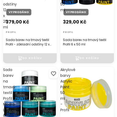
odstíny
50
12
ml
VYPRODÁNO
VYPRODÁNO
x
379,00 Kč
329,00 Kč
25
ml
PROFIL
PROFIL
Sada barev na tmavý textil
Sada barev na tmavý textil
Profil - základní odstíny 12 x
Profil 6 x 50 ml
25 ml
Sada
Akrylové
barev
barvy
na
Acrylic
tmavý
Paint
textil
50
Profil
ml
Modrá
-
Laguna
Profil
6