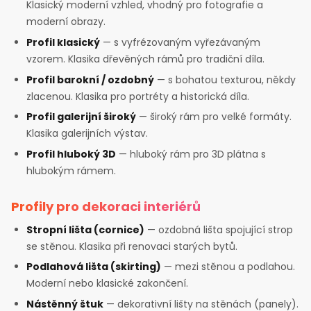
Klasický moderní vzhled, vhodný pro fotografie a
moderní obrazy.
Profil klasický
— s vyfrézovaným vyřezávaným
vzorem. Klasika dřevěných rámů pro tradiční díla.
Profil barokní / ozdobný
— s bohatou texturou, někdy
zlacenou. Klasika pro portréty a historická díla.
Profil galerijní široký
— široký rám pro velké formáty.
Klasika galerijních výstav.
Profil hluboký 3D
— hluboký rám pro 3D plátna s
hlubokým rámem.
Profily pro dekoraci interiérů
Stropní lišta (cornice)
— ozdobná lišta spojující strop
se stěnou. Klasika při renovaci starých bytů.
Podlahová lišta (skirting)
— mezi stěnou a podlahou.
Moderní nebo klasické zakončení.
Nástěnný štuk
— dekorativní lišty na stěnách (panely).