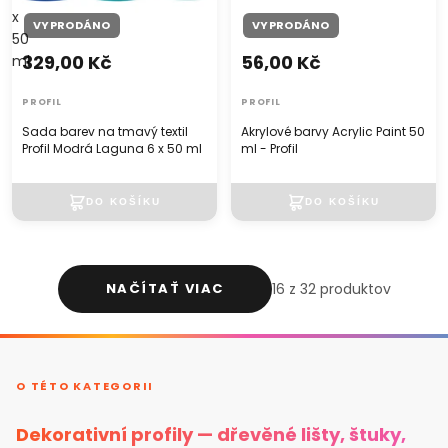
x
VYPRODÁNO
VYPRODÁNO
50
329,00 Kč
56,00 Kč
ml
PROFIL
PROFIL
Sada barev na tmavý textil
Akrylové barvy Acrylic Paint 50
Profil Modrá Laguna 6 x 50 ml
ml - Profil
NAČÍTAŤ VIAC
16 z 32 produktov
O TÉTO KATEGORII
Dekorativní profily — dřevěné lišty, štuky,