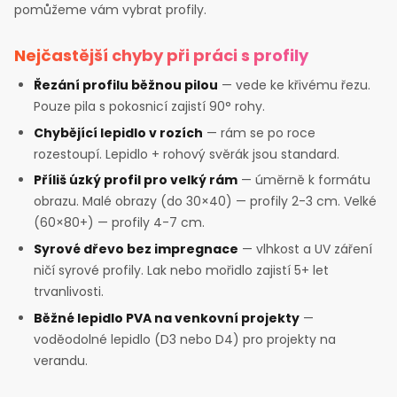
pomůžeme vám vybrat profily.
Nejčastější chyby při práci s profily
Řezání profilu běžnou pilou
— vede ke křivému řezu.
Pouze pila s pokosnicí zajistí 90° rohy.
Chybějící lepidlo v rozích
— rám se po roce
rozestoupí. Lepidlo + rohový svěrák jsou standard.
Příliš úzký profil pro velký rám
— úměrně k formátu
obrazu. Malé obrazy (do 30×40) — profily 2-3 cm. Velké
(60×80+) — profily 4-7 cm.
Syrové dřevo bez impregnace
— vlhkost a UV záření
ničí syrové profily. Lak nebo mořidlo zajistí 5+ let
trvanlivosti.
Běžné lepidlo PVA na venkovní projekty
—
voděodolné lepidlo (D3 nebo D4) pro projekty na
verandu.