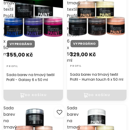
tmavý
tmavý
textil
textil
Profil
Profil
-
-
Galaxy
Human
6
touch
x
6
VYPRODÁNO
VYPRODÁNO
50
x
329,00 Kč
355,00 Kč
ml
50
ml
PROFIL
PROFIL
Sada barev na tmavý textil
Sada barev na tmavý textil
Profil - Human touch 6 x 50 ml
Profil - Galaxy 6 x 50 ml
Sada
Sada
barev
barev
na
na
tmavý
tmavý