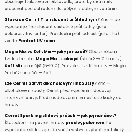
obsahuje ftalátová změkčovadla, proto by děti měly
pracovat pod dohledem dospělých s dobrým větráním.
Stává se Cernit Translucent průhledným?
Ano — po
vypálení je Translucent částečně průhledný (jako
poloprůsvitný jantar). Pro ideální průhlednost (jako sklo)
zvolte
Pentart UV resin
.
Magic Mix vs Soft Mix — jaký je rozdíl?
Oba změkčují
tvrdou hmotu.
Magic Mix
je
silnější
(stačí 3-5 % hmoty),
Soft Mix
jemnější (5-10 %). Pro velmi tvrdé hmoty — Magic.
Pro běžnou péči — Soft.
Lze Cernit barvit alkoholovými inkousty?
Ano —
alkoholové inkousty Cernit před vypálením dodávají
intenzivní barvy. Před modelováním vmasírujte kapky do
hmoty.
Cernit Sparkling slídový prášek — jak jej nanášet?
Štětečkem na povrch hmoty
před vypáleniem
. Po
vypálení se slída "vlije" do vnější vrstvy a vytvoří metalický