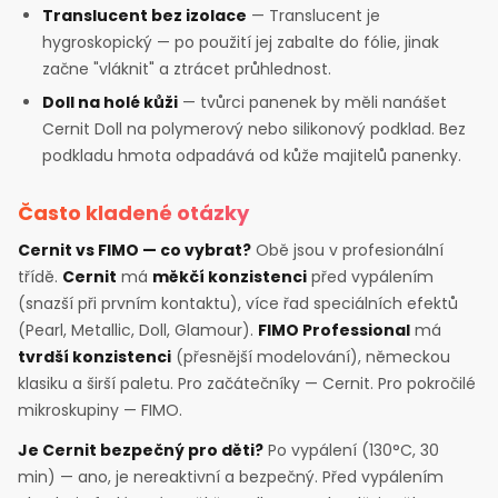
Translucent bez izolace
— Translucent je
hygroskopický — po použití jej zabalte do fólie, jinak
začne "vláknit" a ztrácet průhlednost.
Doll na holé kůži
— tvůrci panenek by měli nanášet
Cernit Doll na polymerový nebo silikonový podklad. Bez
podkladu hmota odpadává od kůže majitelů panenky.
Často kladené otázky
Cernit vs FIMO — co vybrat?
Obě jsou v profesionální
třídě.
Cernit
má
měkčí konzistenci
před vypálením
(snazší při prvním kontaktu), více řad speciálních efektů
(Pearl, Metallic, Doll, Glamour).
FIMO Professional
má
tvrdší konzistenci
(přesnější modelování), německou
klasiku a širší paletu. Pro začátečníky — Cernit. Pro pokročilé
mikroskupiny — FIMO.
Je Cernit bezpečný pro děti?
Po vypálení (130°C, 30
min) — ano, je nereaktivní a bezpečný. Před vypálením