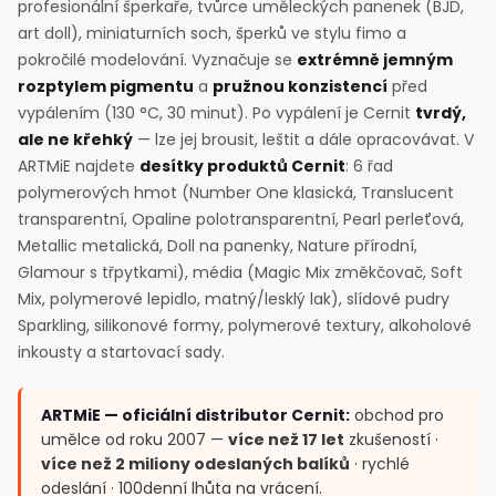
profesionální šperkaře, tvůrce uměleckých panenek (BJD,
art doll), miniaturních soch, šperků ve stylu fimo a
pokročilé modelování. Vyznačuje se
extrémně jemným
rozptylem pigmentu
a
pružnou konzistencí
před
vypálením (130 °C, 30 minut). Po vypálení je Cernit
tvrdý,
ale ne křehký
— lze jej brousit, leštit a dále opracovávat. V
ARTMiE najdete
desítky produktů Cernit
: 6 řad
polymerových hmot (Number One klasická, Translucent
transparentní, Opaline polotransparentní, Pearl perleťová,
Metallic metalická, Doll na panenky, Nature přírodní,
Glamour s třpytkami), média (Magic Mix změkčovač, Soft
Mix, polymerové lepidlo, matný/lesklý lak), slídové pudry
Sparkling, silikonové formy, polymerové textury, alkoholové
inkousty a startovací sady.
ARTMiE — oficiální distributor Cernit:
obchod pro
umělce od roku 2007 —
více než 17 let
zkušeností ·
více než 2 miliony odeslaných balíků
· rychlé
odeslání · 100denní lhůta na vrácení.