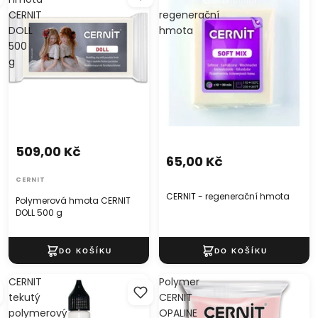
CERNIT
regenerační
DOLL
hmota
500
g
509,00 Kč
65,00 Kč
CERNIT
CERNIT - regenerační hmota
Polymerová hmota CERNIT
DOLL 500 g
CERNIT
Polymer
tekutý
CERNIT
polymerový
OPALINE