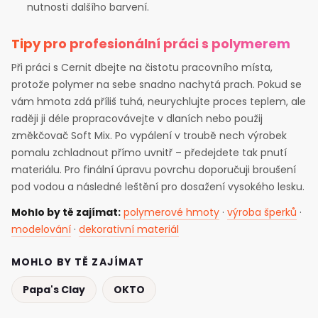
nutnosti dalšího barvení.
Tipy pro profesionální práci s polymerem
Při práci s Cernit dbejte na čistotu pracovního místa,
protože polymer na sebe snadno nachytá prach. Pokud se
vám hmota zdá příliš tuhá, neurychlujte proces teplem, ale
raději ji déle propracovávejte v dlaních nebo použij
změkčovač Soft Mix. Po vypálení v troubě nech výrobek
pomalu zchladnout přímo uvnitř – předejdete tak pnutí
materiálu. Pro finální úpravu povrchu doporučuji broušení
pod vodou a následné leštění pro dosažení vysokého lesku.
Mohlo by tě zajímat:
polymerové hmoty
·
výroba šperků
·
modelování
·
dekorativní materiál
MOHLO BY TĚ ZAJÍMAT
Papa's Clay
OKTO