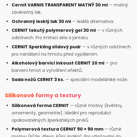
Cernit VARNIS TRANSPARENT MATNÝ 30 ml
— matný
závěrečný lak.
Ochranný lesklý lak 30 ml
— lesklá alternativa.
CERNIT tekutý polymerový gel 30 ml
— v různých
odstínech. Pro imitaci skla a jantaru.
CERNIT Sparkling slídový pudr
— v různých odstínech
pro nanášení na hmotu před vypálením.
Alkoholový barvicí inkoust CERNIT 20 ml
— pro
barvení hmot a vytváření efektů.
Sada nožů CERNIT 3 ks.
— speciální modelářské nože.
Silikonové formy a textury
Silikonová forma CERNIT
— různé motivy (květiny,
ornamenty, geometrie). Ideální pro reprodukci
opakovatelných šperkařských prvků.
Polymerová textura CERNIT 90 × 90 mm
— různé
motivy (kůže, dřevo, kůra, krajka). Pro vtlačování do