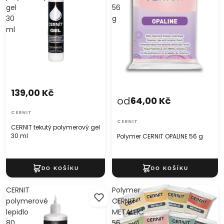
gel
56
30
g
ml
139,00 Kč
od
64,00 Kč
CERNIT
CERNIT
CERNIT tekutý polymerový gel
30 ml
Polymer CERNIT OPALINE 56 g
CERNIT
Polymer
polymerové
CERNIT
lepidlo
METALLIC
80
56