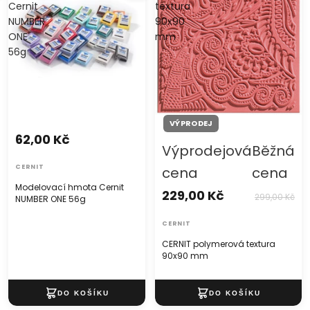
Cernit
textura
NUMBER
90x90
ONE
mm
56g
VÝPRODEJ
62,00 Kč
Výprodejová
Běžná
CERNIT
cena
cena
Modelovací hmota Cernit
229,00 Kč
299,00 Kč
NUMBER ONE 56g
CERNIT
CERNIT polymerová textura
90x90 mm