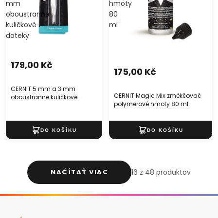
mm
hmoty
oboustranné
80
kuličkové
ml
doteky
179,00 Kč
175,00 Kč
CERNIT 5 mm a 3 mm
CERNIT Magic Mix změkčovač
oboustranné kuličkové
polymerové hmoty 80 ml
doteky
NAČÍTAŤ VIAC
16 z 48 produktov