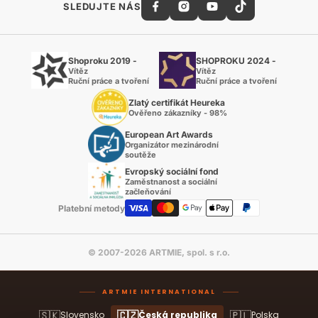
SLEDUJTE NÁS
Shoproku 2019 -
SHOPROKU 2024 -
Vítěz
Vítěz
Ruční práce a tvoření
Ruční práce a tvoření
Zlatý certifikát Heureka
Ověřeno zákazníky - 98%
European Art Awards
Organizátor mezinárodní
soutěže
Evropský sociální fond
Zaměstnanost a sociální
začleňování
Platební metody
© 2007-2026 ARTMIE, spol. s r.o.
ARTMIE INTERNATIONAL
🇸🇰
🇨🇿
🇵🇱
Slovensko
Česká republika
Polska