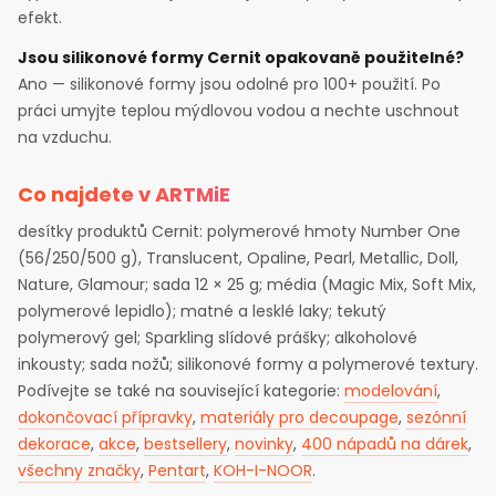
efekt.
Jsou silikonové formy Cernit opakovaně použitelné?
Ano — silikonové formy jsou odolné pro 100+ použití. Po
práci umyjte teplou mýdlovou vodou a nechte uschnout
na vzduchu.
Co najdete v ARTMiE
desítky produktů Cernit: polymerové hmoty Number One
(56/250/500 g), Translucent, Opaline, Pearl, Metallic, Doll,
Nature, Glamour; sada 12 × 25 g; média (Magic Mix, Soft Mix,
polymerové lepidlo); matné a lesklé laky; tekutý
polymerový gel; Sparkling slídové prášky; alkoholové
inkousty; sada nožů; silikonové formy a polymerové textury.
Podívejte se také na související kategorie:
modelování
,
dokončovací přípravky
,
materiály pro decoupage
,
sezónní
dekorace
,
akce
,
bestsellery
,
novinky
,
400 nápadů na dárek
,
všechny značky
,
Pentart
,
KOH-I-NOOR
.