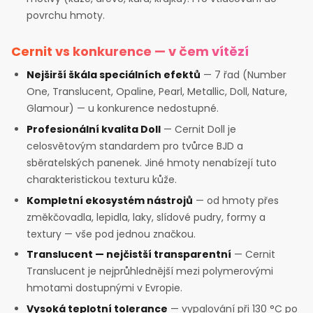
povrchu hmoty.
Cernit vs konkurence — v čem vítězí
Nejširší škála speciálních efektů
— 7 řad (Number
One, Translucent, Opaline, Pearl, Metallic, Doll, Nature,
Glamour) — u konkurence nedostupné.
Profesionální kvalita Doll
— Cernit Doll je
celosvětovým standardem pro tvůrce BJD a
sběratelských panenek. Jiné hmoty nenabízejí tuto
charakteristickou texturu kůže.
Kompletní ekosystém nástrojů
— od hmoty přes
změkčovadla, lepidla, laky, slídové pudry, formy a
textury — vše pod jednou značkou.
Translucent — nejčistší transparentní
— Cernit
Translucent je nejprůhlednější mezi polymerovými
hmotami dostupnými v Evropie.
Vysoká teplotní tolerance
— vypalování při 130 °C po