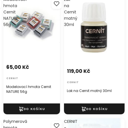
hmota
na
Cernit
Cernit
NATURE
matný
56g
30ml
65,00 Kč
119,00 Kč
CERNIT
CERNIT
Modelovací hmota Cernit
Lak na Cernit matný 30ml
NATURE 56g
Polymerová
CERNIT
hmota
-