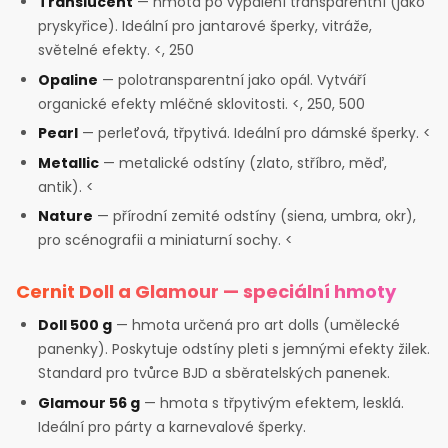
Translucent
— hmota po vypálení transparentní (jako
pryskyřice). Ideální pro jantarové šperky, vitráže,
světelné efekty. <, 250
Opaline
— polotransparentní jako opál. Vytváří
organické efekty mléčné sklovitosti. <, 250, 500
Pearl
— perleťová, třpytivá. Ideální pro dámské šperky. <
Metallic
— metalické odstíny (zlato, stříbro, měď,
antik). <
Nature
— přírodní zemité odstíny (siena, umbra, okr),
pro scénografii a miniaturní sochy. <
Cernit Doll a Glamour — speciální hmoty
Doll 500 g
— hmota určená pro art dolls (umělecké
panenky). Poskytuje odstíny pleti s jemnými efekty žilek.
Standard pro tvůrce BJD a sběratelských panenek.
Glamour 56 g
— hmota s třpytivým efektem, lesklá.
Ideální pro párty a karnevalové šperky.