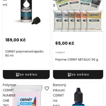
ml
g
189,00 Kč
65,00 Kč
CERNIT polymerové lepidlo
CERNIT
80 ml
Polymer CERNIT METALLIC 56 g
Polymer
Barevný
CERNIT
inkoust
NUMBER
CERNIT
ONE
na
250
bázi