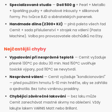
Specializované studio
—
Doll 500 g
+ Pearl + Metallic
+ Sparkling pudry + alkoholové inkousty + silikonové
formy. Pro tvůrce BJD a sběratelských panenek.
Handmade dílna (2300+ Kč)
— plná paleta všech řad
Cernit + sada příslušenství + strojek na válení (Pasta
Machine). Volba pro provozovatele obchůdků na Etsy.
Nejčastější chyby
Vypalování při nesprávné teplotě
— Cernit vyžaduje
přesně 130°C po dobu 30 min. Nad 150°C uvolňuje
toxické výpary, pod 110°C se nevytvrdí.
Nesprávné válení
— Cernit vyžaduje "kondicionování"
— před použitím hmotu 5-10 min hněťte, aby se zahřála
a sjednotila. Bez toho vzniknou praskliny.
Chybějící závěrečné lakování
— bez laku může
Cernit zanechávat mastné skvrny na oblečení. Vždy
lakujte lakem VARNIS Matt nebo Brillant.