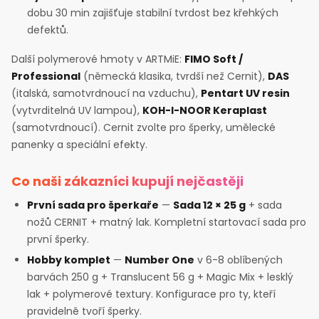
dobu 30 min zajišťuje stabilní tvrdost bez křehkých
defektů.
Další polymerové hmoty v ARTMiE:
FIMO Soft /
Professional
(německá klasika, tvrdší než Cernit),
DAS
(italská, samotvrdnoucí na vzduchu),
Pentart UV resin
(vytvrditelná UV lampou),
KOH-I-NOOR Keraplast
(samotvrdnoucí). Cernit zvolte pro šperky, umělecké
panenky a speciální efekty.
Co naši zákazníci kupují nejčastěji
První sada pro šperkaře
—
Sada 12 × 25 g
+ sada
nožů CERNIT + matný lak. Kompletní startovací sada pro
první šperky.
Hobby komplet
—
Number One
v 6-8 oblíbených
barvách 250 g + Translucent 56 g + Magic Mix + lesklý
lak + polymerové textury. Konfigurace pro ty, kteří
pravidelně tvoří šperky.