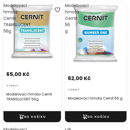
Modelovací
Modelovací
hmota
hmota
Cernit
Cernit
TRANSLUCENT
56
56g
g.
65,00 Kč
62,00 Kč
CERNIT
CERNIT
Modelovací hmota Cernit
Modelovací hmota Cernit 56 g.
TRANSLUCENT 56g
Modelovací
Lak