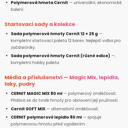
Polymerová hmota Cernit
— univerzální, ekonomické
balení.
Startovací sady a kolekce
Sada polymerové hmoty Cernit 12 × 25 g
—
kompletní startovací paleta 12 barev. Nejlepší volba pro
začátečníky.
Sada polymerové hmoty Cernit (různé edice)
—,
kompletní hobby paleta.
Média a příslušenství — Magic Mix, lepidla,
laky, pudry
CERNIT MAGIC MIX 80 ml
— polymerový změkčovač.
Přidává se do tvrdé hmoty pro obnovení její pružnosti.
Cernit SOFT MIX
— alternativní změkčovač.
CERNIT polymerové lepidlo 80 ml
— spojuje
polymerovou hmotu před vypálením.