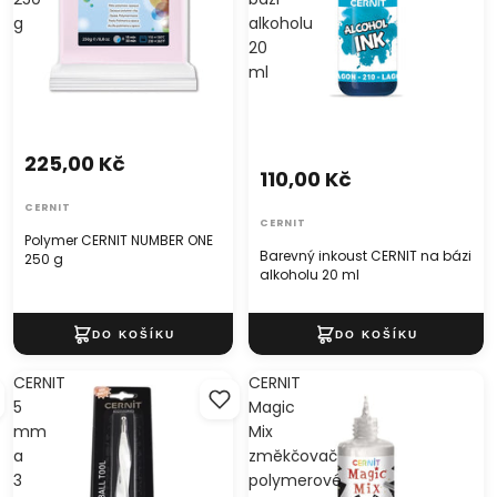
g
alkoholu
20
ml
225,00 Kč
110,00 Kč
CERNIT
CERNIT
Polymer CERNIT NUMBER ONE
Barevný inkoust CERNIT na bázi
250 g
alkoholu 20 ml
CERNIT
CERNIT
5
Magic
mm
Mix
a
změkčovač
3
polymerové