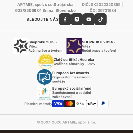
ARTMIE, spol. s r.o.Strojárska
DIČ: SK2022320355 |
603/85069 01 Snina, Slovensko
IČO: 36731684
SLEDUJTE NÁS
Shoproku 2019 -
SHOPROKU 2024 -
Vítěz
Vítěz
Ruční práce a tvoření
Ruční práce a tvoření
Zlatý certifikát Heureka
Ověřeno zákazníky - 98%
European Art Awards
Organizátor mezinárodní
soutěže
Evropský sociální fond
Zaměstnanost a sociální
začleňování
Platební metody
© 2007-2026 ARTMIE, spol. s r.o.