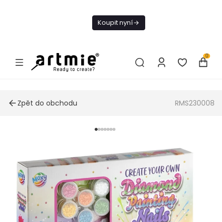
Dnes doprava
zdarma od 1 500
Koupit nyní
Kč
0
Zpět do obchodu
RMS230008