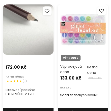
Skicovací podložka
Sada skleněných korálků
HAHNEMÜHLE VELVET
VÝPRODEJ
172,00 Kč
Výprodejová
Běžná
cena
cena
133,00 Kč
HAHNEMÜHLE
193,00 Kč
(5)
NASSAU
Skicovací podložka
HAHNEMÜHLE VELVET
Sada skleněných korálků