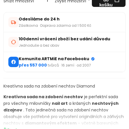
Snížit množství
Zvýšit množství
košíku
Odesíláme do 24 h
Zásilkovna · Doprava zdarma od 1 500 Kč
100denní vrácení zboží bez udání důvodu
Jednoduše a bez obav
Komunita ARTMiE na Facebooku
přes 557 000
tvůrců · 16 zemí · od 2007
Kreatívna sada na zdobení nechtov Diamond
Kreatívna sada na zdobení nechtov
je perfektní sada
pro všechny milovníčky
nail art
a krásných
nechtových
dizajnov
. Tato jedinečná sada na zdobení nechtov
obsahuje vše potřebné pro vytvoření originálních a zářivých
nechtov s
diamantovým efektem
– včetně barevných