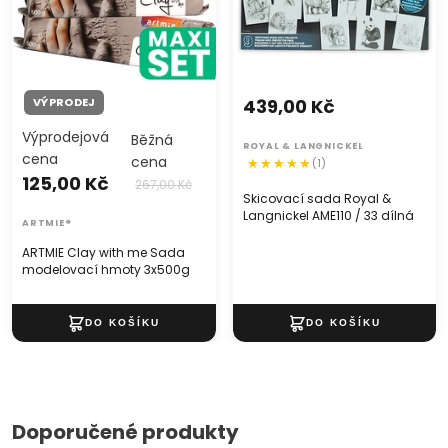
VÝPRODEJ
439,00 Kč
Výprodejová
Běžná
ROYAL & LANGNICKEL
cena
cena
(1)
125,00 Kč
267,00 Kč
Skicovací sada Royal &
Langnickel AME110 / 33 dílná
ARTMIE®
ARTMIE Clay with me Sada
modelovací hmoty 3x500g
Doporučené produkty