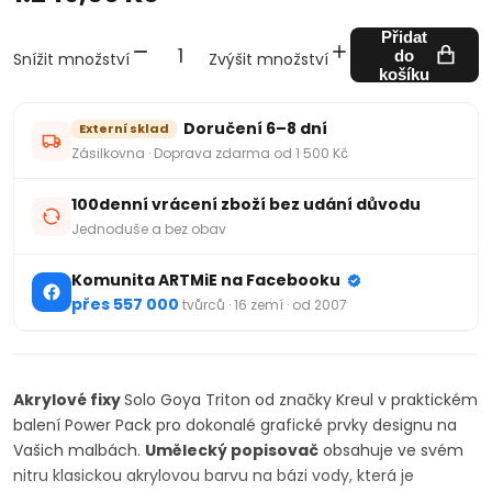
Přidat
do
Snížit množství
Zvýšit množství
košíku
Doručení 6–8 dní
Externí sklad
Zásilkovna · Doprava zdarma od 1 500 Kč
100denní vrácení zboží bez udání důvodu
Jednoduše a bez obav
Komunita ARTMiE na Facebooku
přes 557 000
tvůrců · 16 zemí · od 2007
Akrylové fixy
Solo Goya Triton od značky Kreul v praktickém
balení Power Pack pro dokonalé grafické prvky designu na
Vašich malbách.
Umělecký popisovač
obsahuje ve svém
nitru klasickou akrylovou barvu na bázi vody, která je