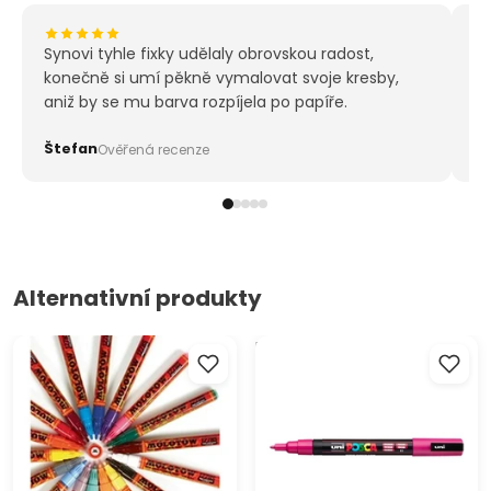
Synovi tyhle fixky udělaly obrovskou radost,
Kú
konečně si umí pěkně vymalovat svoje kresby,
mu
aniž by se mu barva rozpíjela po papíře.
pr
ma
Štefan
M
Ověřená recenze
Alternativní produkty
Akrylové fixy MOLOTOW -
Popisovač UNI POSCA PC-3M
ONE4ALL 2mm
0.9 - 1.3 MM