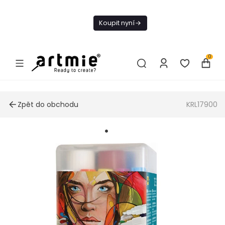
Dnes doprava
zdarma od 1 500
Koupit nyní
Kč
0
Zpět do obchodu
KRL17900