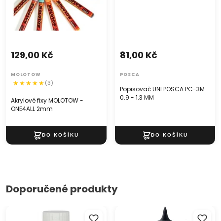
129,00 Kč
81,00 Kč
MOLOTOW
POSCA
(3)
Popisovač UNI POSCA PC-3M
0.9 - 1.3 MM
Akrylové fixy MOLOTOW -
ONE4ALL 2mm
Doporučené produkty
Akrylová barva Solo Goya
STANDART Kompozit akrylová