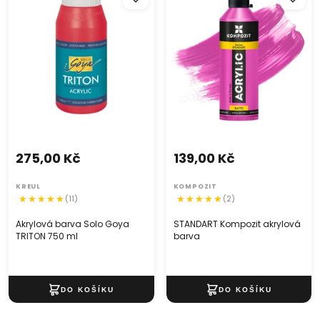
TRITON 750 ml
barva
275,00 Kč
139,00 Kč
KREUL
KOMPOZIT
(11)
(2)
Akrylová barva Solo Goya
STANDART Kompozit akrylová
TRITON 750 ml
barva