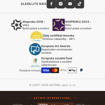
SLEDUJTE NÁS
Shoproku 2019 -
SHOPROKU 2024 -
Vítěz
Vítěz
Ruční práce a tvoření
Ruční práce a tvoření
Zlatý certifikát Heureka
Ověřeno zákazníky - 98%
European Art Awards
Organizátor mezinárodní
soutěže
Evropský sociální fond
Zaměstnanost a sociální
začleňování
Platební metody
© 2007-2026 ARTMIE, spol. s r.o.
ARTMIE INTERNATIONAL