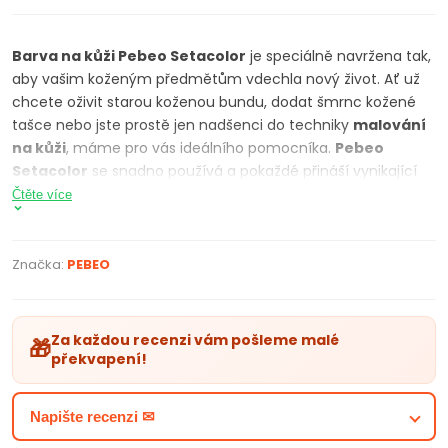
Barva na kůži Pebeo Setacolor
je speciálně navržena tak,
aby vašim koženým předmětům vdechla nový život. Ať už
chcete oživit starou koženou bundu, dodat šmrnc kožené
tašce nebo jste prostě jen nadšenci do techniky
malování
na kůži
, máme pro vás ideálního pomocníka.
Pebeo
Setacolor
se snadno používá a pokaždé přináší vynikající
výsledky. Je na vodní bázi a je vhodný pro všechny druhy
Čtěte více
kůže včetně hladké kůže, semiše, nubuku a dokonce i
syntetické kůže. Objem 45 ml je ideální pro malé až středně
velké projekty. Rychle zasychá a poskytuje dlouhotrvající
Značka:
PEBEO
povrchovou úpravu, která je odolná proti praskání,
odlupování a blednutí. Po nanesení vytvoří pružnou a
voděodolnou vrstvu, která chrání kůži před opotřebením,
Za každou recenzi vám pošleme malé
🎁
takže dlouho vypadá jako nová. Barvu můžete nanášet
překvapení!
štětcem, válečkem, houbou, airbrushem nebo pomocí
šablon či razítek. Dvanáct efektních barev nabízí 3
Napište recenzi ✉
metalické (kovové) odstíny, 3 třpytivé (glitrové) odstíny, 3
duochromové odstíny, 2 fluorescenční barvy a 1