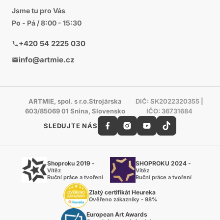
Jsme tu pro Vás
Po - Pá / 8:00 - 15:30
+420 54 2225 030
info@artmie.cz
ARTMIE, spol. s r.o.Strojárska
DIČ: SK2022320355 |
603/85069 01 Snina, Slovensko
IČO: 36731684
SLEDUJTE NÁS
Shoproku 2019 -
SHOPROKU 2024 -
Vítěz
Vítěz
Ruční práce a tvoření
Ruční práce a tvoření
Zlatý certifikát Heureka
Ověřeno zákazníky - 98%
European Art Awards