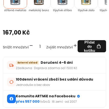
stříbrná metalíza
metalický bronz
třpytivé stříbro
třpytivé zlato
třpytiv
167,00 Kč
Přidat
do
Snížit množství
Zvýšit množství
košíku
Doručení 4–6 dní
Externí sklad
Zásilkovna · Doprava zdarma od 1 500 Kč
100denní vrácení zboží bez udání důvodu
Jednoduše a bez obav
Komunita ARTMiE na Facebooku
přes 557 000
tvůrců · 16 zemí · od 2007