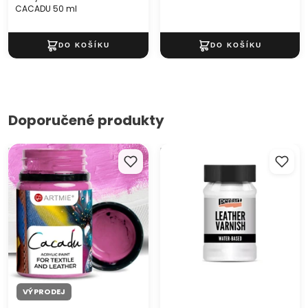
duochromové, fluorescenční a fosforeskující
CACADU 50 ml
objem 45 ml vystačí na cca 0,5 m2 koženého povrchu
Doporučené produkty
Barvy na textil a kůži ARTMIE
Pentart lak na kůži 100 ml
CACADU 50 ml
VÝPRODEJ