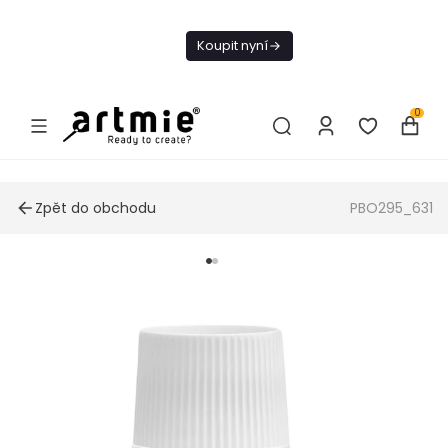
Dnes doprava
zdarma od 1 500
Koupit nyní
Kč
0
Zpět do obchodu
PBO295_631