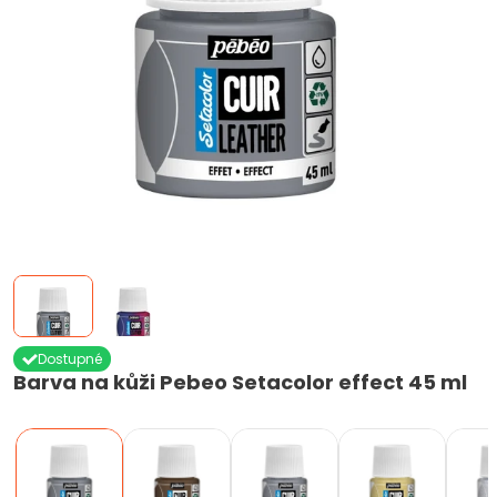
Dostupné
Barva na kůži Pebeo Setacolor effect 45 ml