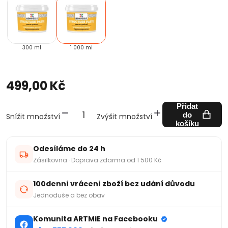
300 ml
1 000 ml
499,00 Kč
Přidat
do
Snížit množství
Zvýšit množství
košíku
Odesíláme do 24 h
Zásilkovna · Doprava zdarma od 1 500 Kč
100denní vrácení zboží bez udání důvodu
Jednoduše a bez obav
Komunita ARTMiE na Facebooku