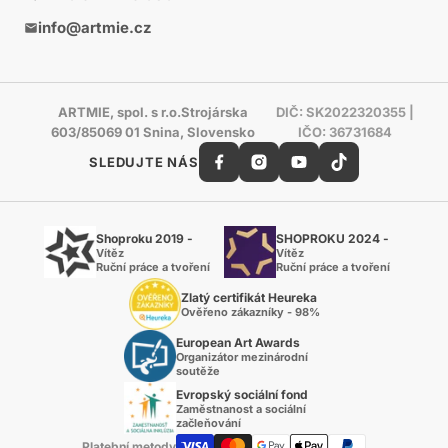
info@artmie.cz
ARTMIE, spol. s r.o.Strojárska
DIČ: SK2022320355 |
603/85069 01 Snina, Slovensko
IČO: 36731684
SLEDUJTE NÁS
Shoproku 2019 -
SHOPROKU 2024 -
Vítěz
Vítěz
Ruční práce a tvoření
Ruční práce a tvoření
Zlatý certifikát Heureka
Ověřeno zákazníky - 98%
European Art Awards
Organizátor mezinárodní
soutěže
Evropský sociální fond
Zaměstnanost a sociální
začleňování
Platební metody