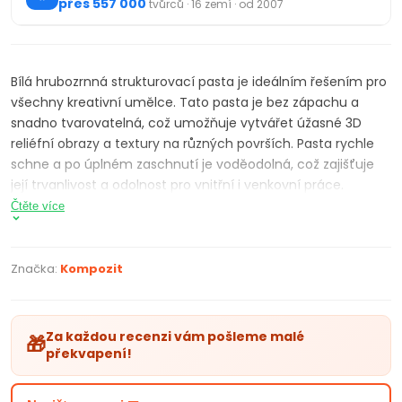
přes 557 000
tvůrců · 16 zemí · od 2007
Bílá hrubozrnná strukturovací pasta je ideálním řešením pro
všechny kreativní umělce. Tato pasta je bez zápachu a
snadno tvarovatelná, což umožňuje vytvářet úžasné 3D
reliéfní obrazy a textury na různých površích. Pasta rychle
schne a po úplném zaschnutí je voděodolná, což zajišťuje
její trvanlivost a odolnost pro vnitřní i venkovní práce.
Reliéfní pasta umožňuje díky své lehkosti a pružnosti tvorbu
Čtěte více
velkých objektů bez ztráty objemu. Je vhodný na dřevo,
karton, plátno, keramiku, dlaždice a sklo. Jednoduše jej
rozprostřete na povrch a vytvořte požadovaný vzor pomocí
Značka:
Kompozit
nástrojů pro úpravu textur, štětcem nebo paletovým
nožem. Po úplném zaschnutí (1-24 hodin dle tloušťky vrstvy
a podmínek) můžete dílo ozdobit barvami, fólií, třpytkami,
Za každou recenzi vám pošleme malé
🎁
případně kombinovat s jinými materiály. Strukturovací pasta
překvapení!
je ideální pro vytváření dekorativních reliéfních nátěrů a
může přilnout k různým povrchům včetně kovových a