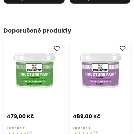
Doporučené produkty
Bílá jemnozrnná
Hladká bílá strukturovací
strukturovací pasta od
pasta od Kompozit
Kompozit
479,00 Kč
489,00 Kč
KOMPOZIT
KOMPOZIT
(2)
(2)