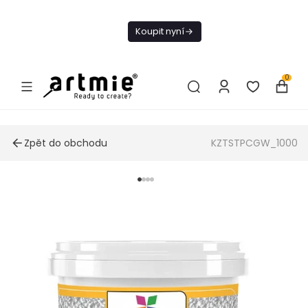
Dnes doprava
zdarma od 1 500
Koupit nyní
Kč
0
Zpět do obchodu
KZTSTPCGW_1000