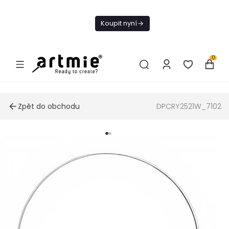
Dnes doprava
zdarma od 1 500
Koupit nyní
Kč
0
Zpět do obchodu
DPCRY2521W_7102