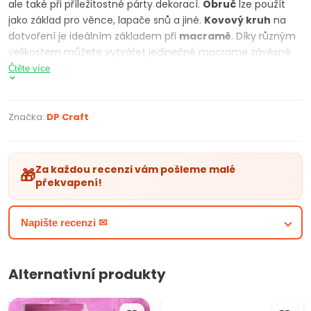
ale také při příležitostné párty dekorací.
Obruč
lze použít
jako základ pro věnce, lapače snů a jiné.
Kovový kruh
na
dotvoření je ideálním základem při
macramě
. Díky různým
velikostem můžete vytvářet jedinečné macrame závěsné
dekorace nebo lapače snů s více kruhovými základy.
Čtěte více
Vyrobte si originální kruhovou kytici na svatbu za pomoci
krajky, stužky a květin. Každá oslava se stane
nezapomenutelnou díky originální
handmadě
výzdoby z
Značka:
DP Craft
kovových obručí
PARAMETRY PRODUKTU:
Za každou recenzi vám pošleme malé
🎁
Bílý kovový kruh
překvapení!
Na dotvoření
Tloušťka 3 mm
Napište recenzi ✉
Alternativní produkty
Barvy na textil a kůži ARTMIE
JOVI Modelovací hmota