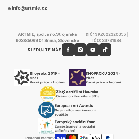
info@artmie.cz
ARTMIE, spol. s r.o.Strojárska
DIČ: SK2022320355 |
603/85069 01 Snina, Slovensko
IČO: 36731684
SLEDUJTE NÁS
Shoproku 2019 -
SHOPROKU 2024 -
Vítěz
Vítěz
Ruční práce a tvoření
Ruční práce a tvoření
Zlatý certifikát Heureka
Ověřeno zákazníky - 98%
European Art Awards
Organizátor mezinárodní
soutěže
Evropský sociální fond
Zaměstnanost a sociální
začleňování
Platební metody