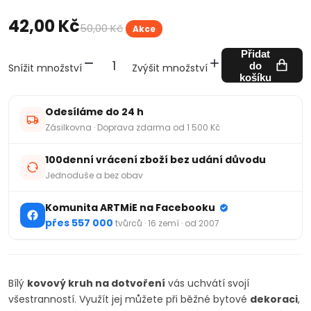
42,00 Kč
50,00 Kč
Akce
Přidat
do
Snížit množství
Zvýšit množství
košíku
Odesíláme do 24 h
Zásilkovna · Doprava zdarma od 1 500 Kč
100denní vrácení zboží bez udání důvodu
Jednoduše a bez obav
Komunita ARTMiE na Facebooku
přes 557 000
tvůrců · 16 zemí · od 2007
Bílý
kovový kruh na dotvoření
vás uchvátí svojí
všestranností. Využít jej můžete při běžné bytové
dekoraci
,