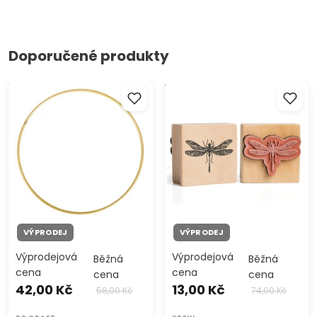
Doporučené produkty
Zlatý kovový kruh na
Dřevěné razítko vážky
dotvoření 1 ks
VÝPRODEJ
VÝPRODEJ
Výprodejová
Výprodejová
Běžná
Běžná
cena
cena
cena
cena
42,00 Kč
13,00 Kč
58,00 Kč
74,00 Kč