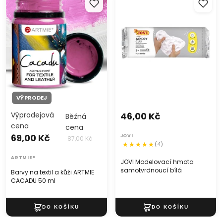
CACADU 50 ml
samotvrdnoucí bílá
VÝPRODEJ
Výprodejová
46,00 Kč
Běžná
cena
cena
69,00 Kč
JOVI
87,00 Kč
(4)
ARTMIE®
JOVI Modelovací hmota
samotvrdnoucí bílá
Barvy na textil a kůži ARTMIE
CACADU 50 ml