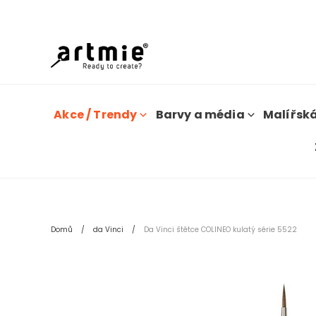
D
Akce / Trendy
Barvy a média
Malířská
Domů
da Vinci
Da Vinci štětce COLINEO kulatý série 5522