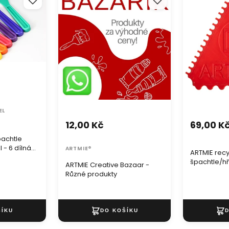
ílná sada
Různé produkty
špachtle/hře
EL
12,00 Kč
69,00 K
achtle
 - 6 dílná
ARTMIE®
ARTMIE rec
špachtle/hř
ARTMIE Creative Bazaar -
Různé produkty