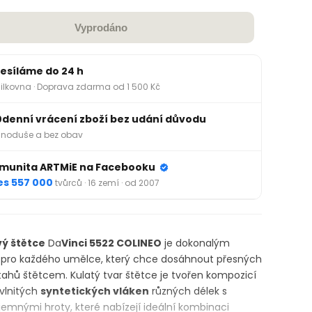
Vyprodáno
esíláme do 24 h
ilkovna · Doprava zdarma od 1 500 Kč
0denní vrácení zboží bez udání důvodu
noduše a bez obav
munita ARTMiE na Facebooku
es 557 000
tvůrců · 16 zemí · od 2007
ý štětce
Da
Vinci 5522 COLINEO
je dokonalým
 pro každého umělce, který chce dosáhnout přesných
tahů štětcem. Kulatý tvar štětce je tvořen kompozicí
vlnitých
syntetických vláken
různých délek s
emnými hroty, které nabízejí ideální kombinaci