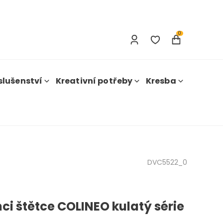
Přihlášení
Registrace
0
slušenství
Kreativní potřeby
Kresba
DVC5522_0
ci štětce COLINEO kulatý série