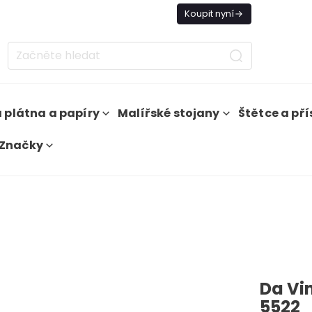
nes doprava zdarma od 1 500 Kč
Koupit nyní
 plátna a papíry
Malířské stojany
Štětce a pří
Značky
Da Vin
5522