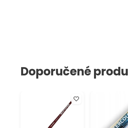
Doporučené produ
štětce da Vinci Cosmotop-
Sada akvarelových
Spin 5580 pro akvarelové barvy
Daler Rowney