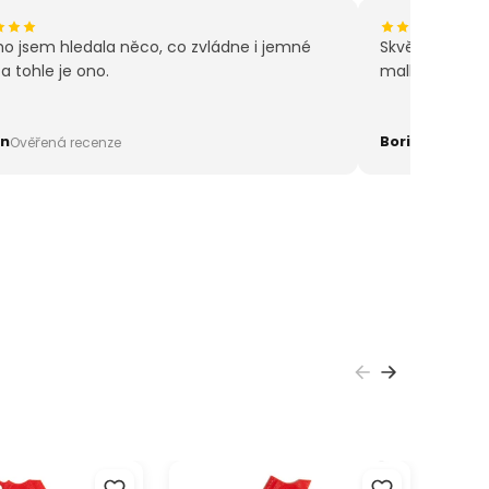
beno v Německu
ho jsem hledala něco, co zvládne i jemné
Skvělá volba p
, a tohle je ono.
malbě.
n
Boris
Ověřená recenze
Ověřená r
lovatelná
ARTMIE recyklovatelná
Syntet