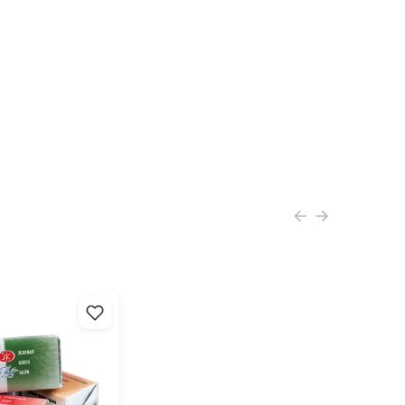
arvy White Nights
 ml