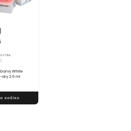
č
ALITRA
2)
 barvy White
-dry 2.5 ml