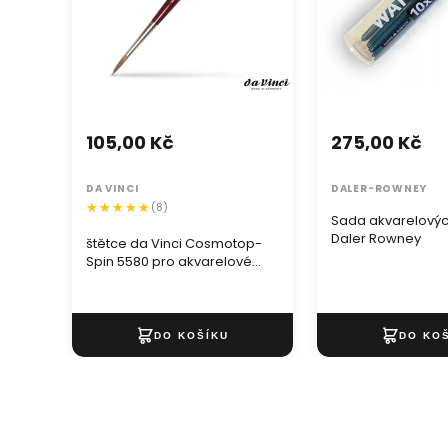
105,00 Kč
275,00 Kč
DA VINCI
DALER-ROWNEY
(8)
Sada akvarelovýc
Daler Rowney
štětce da Vinci Cosmotop-
Spin 5580 pro akvarelové
barvy