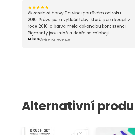
Akvarelové barvy Da Vinci používám od roku
2010. Právě jsem vytlačil tuby, které jsem koupil v
roce 2010, a barva měla dokonalou konzistenci.
Pigmenty jsou silné a dobře se míchají.
Vychutnávám si quinakridonové barvy. Tuby 37
Milan
Ověřená recenze
ml jsou fantastická cena v akci — je to jako držet
tubu zubní pasty pro umělecké akvarely.
Alternativní produ
ARTMIE Sada syntetických
Barevné umělé špa