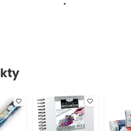
kty
 štětců
Skicovací blok s texturou
Akvarelové b
plátna A4
Semi-dry 2.5