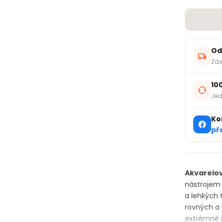
Od
Zás
10
Jed
Ko
př
Akvarelov
nástrojem
a lehkých 
rovných a 
extrémně j