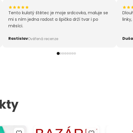
vyro
Tento kulatý štětec je moje srdcovka, maluje se
Dlou
mi s ním jedna radost a špička drží tvar i po
linky
měsíci.
Rastislav
Duša
Ověřená recenze
kty
chtle Royal
ARTMIE Creative Bazaar -
ARTMIE recyk