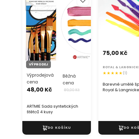
štětců 4 kusy
& Langnickel - 6 d
75,00 Kč
VÝPRODEJ
ROYAL & LANGNICK
(1)
Výprodejová
Běžná
cena
cena
Barevné umělé šp
48,00 Kč
Royal & Langnickel
89,00 Kč
sada
ARTMIE Sada syntetických
štětců 4 kusy