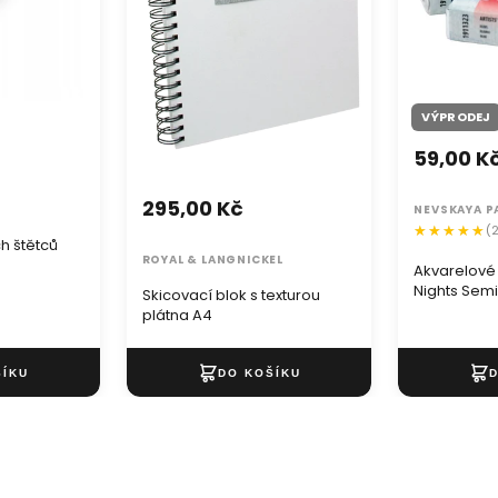
VÝPRODEJ
59,00 K
295,00 Kč
NEVSKAYA P
(
h štětců
ROYAL & LANGNICKEL
Akvarelové
Nights Semi
Skicovací blok s texturou
plátna A4