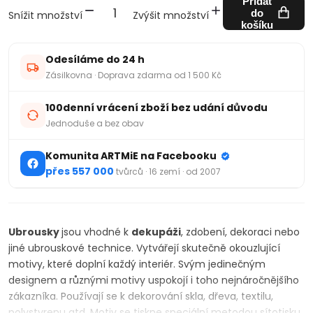
Přidat
do
Snížit množství
Zvýšit množství
košíku
Odesíláme do 24 h
Zásilkovna · Doprava zdarma od 1 500 Kč
100denní vrácení zboží bez udání důvodu
Jednoduše a bez obav
Komunita ARTMiE na Facebooku
přes 557 000
tvůrců · 16 zemí · od 2007
Ubrousky
jsou vhodné k
dekupáži
, zdobení, dekoraci nebo
jiné ubrouskové technice. Vytvářejí skutečně okouzlující
motivy, které doplní každý interiér. Svým jedinečným
designem a různými motivy uspokojí i toho nejnáročnějšího
zákazníka. Používají se k dekorování skla, dřeva, textilu,
polystyrenu atd. Motiv se tiskne speciální metodou sítotisku.