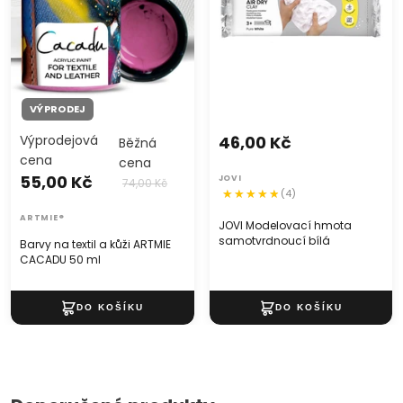
VÝPRODEJ
Výprodejová
46,00 Kč
Běžná
cena
cena
55,00 Kč
JOVI
74,00 Kč
(4)
ARTMIE®
JOVI Modelovací hmota
samotvrdnoucí bílá
Barvy na textil a kůži ARTMIE
CACADU 50 ml