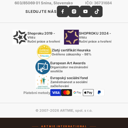
603/85069 01 Snina, Slovensko
IČO: 36731684
SLEDUJTE NÁS
Shoproku 2019 -
SHOPROKU 2024 -
Vítěz
Vítěz
Ruční práce a tvoření
Ruční práce a tvoření
Zlatý certifikát Heureka
Ověřeno zákazníky - 98%
European Art Awards
Organizátor mezinárodní
soutěže
Evropský sociální fond
Zaměstnanost a sociální
začleňování
Platební metody
© 2007-2026 ARTMIE, spol. s r.o.
ARTMIE INTERNATIONAL