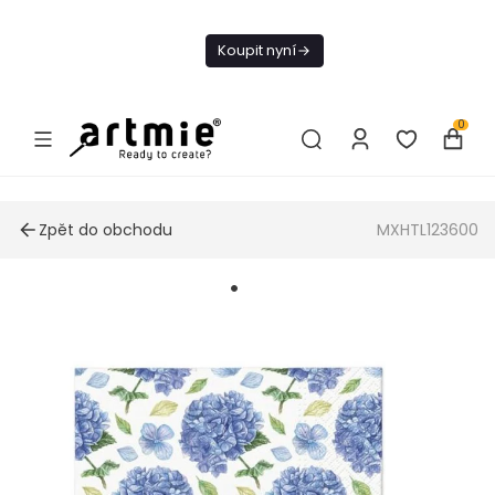
Dnes doprava
zdarma od 1 500
Koupit nyní
Kč
0
Zpět do obchodu
MXHTL123600