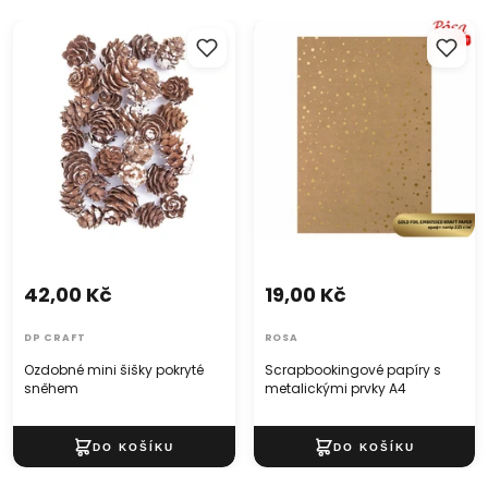
Ozdobné mini šišky pokryté
Scrapbookingové papíry s
sněhem
metalickými prvky A4
42,00 Kč
19,00 Kč
DP CRAFT
ROSA
Ozdobné mini šišky pokryté
Scrapbookingové papíry s
sněhem
metalickými prvky A4