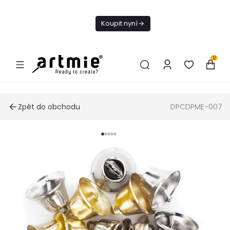
Dnes doprava
zdarma od 1 500
Koupit nyní
Kč
0
Zpět do obchodu
DPCDPME-007