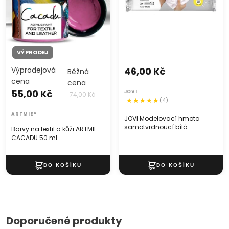
VÝPRODEJ
Výprodejová
46,00 Kč
Běžná
cena
cena
55,00 Kč
JOVI
74,00 Kč
(4)
ARTMIE®
JOVI Modelovací hmota
samotvrdnoucí bílá
Barvy na textil a kůži ARTMIE
CACADU 50 ml
Doporučené produkty