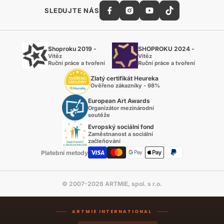
SLEDUJTE NÁS
Shoproku 2019 -
SHOPROKU 2024 -
Vítěz
Vítěz
Ruční práce a tvoření
Ruční práce a tvoření
Zlatý certifikát Heureka
Ověřeno zákazníky - 98%
European Art Awards
Organizátor mezinárodní
soutěže
Evropský sociální fond
Zaměstnanost a sociální
začleňování
Platební metody
© 2007-2026 ARTMIE, spol. s r.o.
ARTMIE INTERNATIONAL