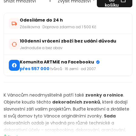
Snížit množství
Zvýšit množství
košíku
Odesíláme do 24 h
Zásilkovna · Doprava zdarma od 1 500 Kč
100denní vrácení zboží bez udání důvodu
Jednoduše a bez obav
Komunita ARTMiE na Facebooku
přes 557 000
tvůrců · 16 zemí · od 2007
K Vánocům neodmyslitelně patří také
zvonky a rolnice
.
Objevte kouzlo těchto
dekoračních
zvonků
, které dodají
slavnostní záři vašim projektům. Buďte kreativní a zkrášlete
si svůj domov tyto Vánoce originálními zvonky.
Sada
dekoračních ozdob je vhodná pro různé technické a
dekorativní účely – scrapbooking, dekorování, aranžování,