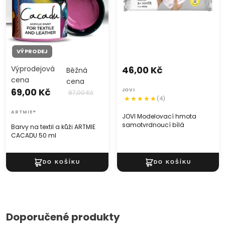
VÝPRODEJ
Výprodejová
46,00 Kč
Běžná
cena
cena
69,00 Kč
JOVI
87,00 Kč
(4)
ARTMIE®
JOVI Modelovací hmota
samotvrdnoucí bílá
Barvy na textil a kůži ARTMIE
CACADU 50 ml
Doporučené produkty