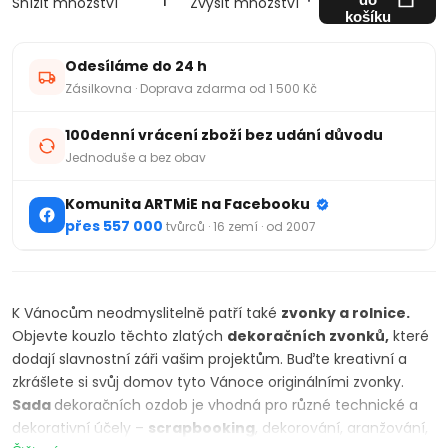
Snížit množství
Zvýšit množství
košíku
Odesíláme do 24 h
Zásilkovna · Doprava zdarma od 1 500 Kč
100denní vrácení zboží bez udání důvodu
Jednoduše a bez obav
Komunita ARTMiE na Facebooku
přes 557 000
tvůrců · 16 zemí · od 2007
K Vánocům neodmyslitelně patří také
zvonky a rolnice.
Objevte kouzlo těchto zlatých
dekoračních zvonků,
které
dodají slavnostní záři vašim projektům. Buďte kreativní a
zkrášlete si svůj domov tyto Vánoce originálními zvonky.
Sada
dekoračních ozdob je vhodná pro různé technické a
dekorativní účely –
scrapbooking
, dekorování, aranžování,