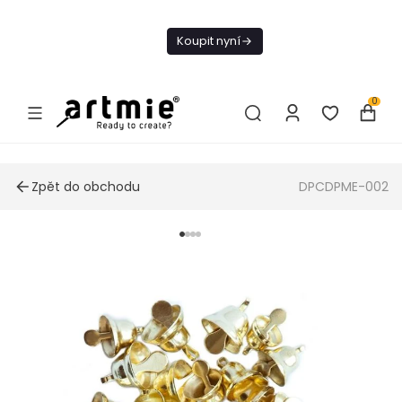
Dnes doprava
zdarma od 1 500
Koupit nyní
Kč
0
Zpět do obchodu
DPCDPME-002