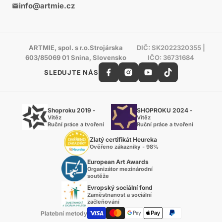
info@artmie.cz
ARTMIE, spol. s r.o.Strojárska
DIČ: SK2022320355 |
603/85069 01 Snina, Slovensko
IČO: 36731684
SLEDUJTE NÁS
Shoproku 2019 -
SHOPROKU 2024 -
Vítěz
Vítěz
Ruční práce a tvoření
Ruční práce a tvoření
Zlatý certifikát Heureka
Ověřeno zákazníky - 98%
European Art Awards
Organizátor mezinárodní
soutěže
Evropský sociální fond
Zaměstnanost a sociální
začleňování
Platební metody