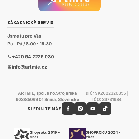
ZÁKAZNICKÝ SERVIS
Jsme tu pro Vás
Po - Pá / 8:00 - 15:30
+420 54 2225 030
info@artmie.cz
ARTMIE, spol. s r.o.Strojárska
DIČ: SK2022320355 |
603/85069 01 Snina, Slovensko
IČO: 36731684
SLEDUJTE NÁS
Shoproku 2019 -
SHOPROKU 2024 -
Vítěz
Vítěz