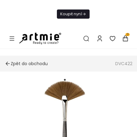
Dnes doprava
zdarma od 1 500
Koupit nyní
Kč
0
Zpět do obchodu
DVC422