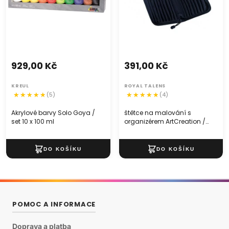
929,00 Kč
391,00 Kč
KREUL
ROYAL TALENS
(5)
(4)
Akrylové barvy Solo Goya /
štětce na malování s
set 10 x 100 ml
organizérem ArtCreation /
sada 10 ks
POMOC A INFORMACE
Doprava a platba