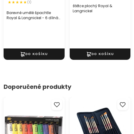
(1)
štětce plochý Royal &
Langnickel
Barevné umělé špachtle
Royal & Langnickel - 6 dílná
sada
Doporučené produkty
Akrylové barvy Solo Goya /
štětce na malování s
set 10 x 100 ml
organizérem ArtCreation /
sada 10 ks