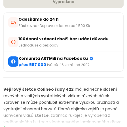
Vyprodáno
Odesíláme do 24 h
Zásilkovna · Doprava zdarma od 1 500 Kč
100denní vrácení zboží bez udání důvodu
Jednoduše a bez obav
Komunita ARTMiE na Facebooku
přes 557 000
tvůrců · 16 zemí · od 2007
Vějířový štětce Colineo řady 422
má jedinečné složení
rovných a vlnitých syntetických vláken různých délek.
Zároveň se může pochlubit extrémně vysokou pružností a
vynikající absorpcí barvy. Stříbrná objímka zajišťuje pevné
uchycení vlasů
štětce
, zatímco rukojeť je vyrobena z
voděodolného hi-tech vícebarevného laminovaného dřeva,