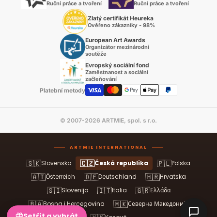
Ruční práce a tvoření
Ruční práce a tvoření
Zlatý certifikát Heureka
Ověřeno zákazníky - 98%
European Art Awards
Organizátor mezinárodní
soutěže
Evropský sociální fond
Zaměstnanost a sociální
začleňování
Platební metody
© 2007-2026 ARTMIE, spol. s r.o.
ARTMIE INTERNATIONAL
🇸🇰
🇨🇿
🇵🇱
Slovensko
Česká republika
Polska
🇦🇹
🇩🇪
🇭🇷
Österreich
Deutschland
Hrvatska
🇸🇮
🇮🇹
🇬🇷
Slovenija
Italia
Ελλάδα
🇧🇦
🇲🇰
Bosna i Hercegovina
Северна Македонија
Setřít a vyhrát