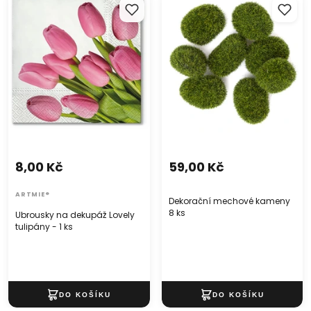
tulipány - 1 ks
8 ks
8,00 Kč
59,00 Kč
ARTMIE®
Dekorační mechové kameny
8 ks
Ubrousky na dekupáž Lovely
tulipány - 1 ks