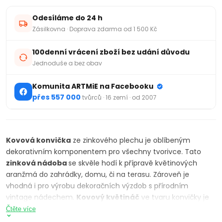
Odesíláme do 24 h
Zásilkovna · Doprava zdarma od 1 500 Kč
100denní vrácení zboží bez udání důvodu
Jednoduše a bez obav
Komunita ARTMiE na Facebooku
přes 557 000
tvůrců · 16 zemí · od 2007
Kovová konvička
ze zinkového plechu je oblíbeným
dekorativním komponentem pro všechny tvorivce. Tato
zinková nádoba
se skvěle hodí k přípravě květinových
aranžmá do zahrádky, domu, či na terasu. Zároveň je
vhodná i pro výrobu dekoračních výzdob s přírodním
vintage nádechem.
Kovový květináč
ve tvaru konvičky je
vhodný na zkrášlení pomocí kreativních tvůrčích metod.
Čtěte více
Můžeme ho namalovat s akrylovými či jemnými