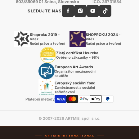
603/85069 01 Snina, Slovensko
IČO: 36731684
SLEDUJTE NÁS
Shoproku 2019 -
SHOPROKU 2024 -
Vítěz
Vítěz
Ruční práce a tvoření
Ruční práce a tvoření
Zlatý certifikát Heureka
Ověřeno zákazníky - 98%
European Art Awards
Organizátor mezinárodní
soutěže
Evropský sociální fond
Zaměstnanost a sociální
začleňování
Platební metody
© 2007-2026 ARTMIE, spol. s r.o.
ARTMIE INTERNATIONAL