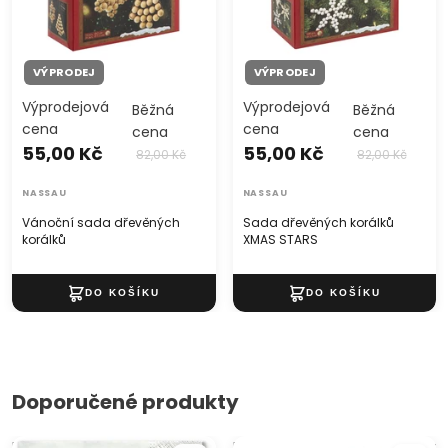
VÝPRODEJ
VÝPRODEJ
Výprodejová
Výprodejová
Běžná
Běžná
cena
cena
cena
cena
55,00 Kč
55,00 Kč
82,00 Kč
82,00 Kč
NASSAU
NASSAU
Vánoční sada dřevěných
Sada dřevěných korálků
korálků
XMAS STARS
Doporučené produkty
Ubrousky na dekupáž Lovely
Dekorační mechové kameny