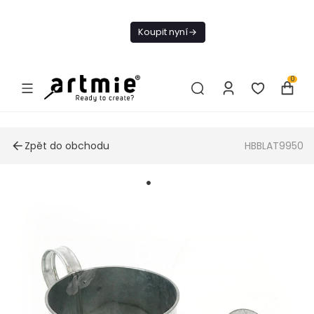
Dnes doprava
zdarma od 1 500
Koupit nyní
Kč
0
Zpět do obchodu
HBBLAT9950