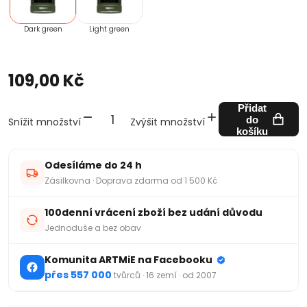
Dark green
Light green
109,00 Kč
Přidat
do
Snížit množství
Zvýšit množství
košíku
Odesíláme do 24 h
Zásilkovna · Doprava zdarma od 1 500 Kč
100denní vrácení zboží bez udání důvodu
Jednoduše a bez obav
Komunita ARTMiE na Facebooku
přes 557 000
tvůrců · 16 zemí · od 2007