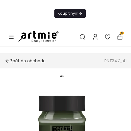
Dnes doprava
zdarma od 1 500
Koupit nyní
Kč
0
Zpět do obchodu
PNT347_41