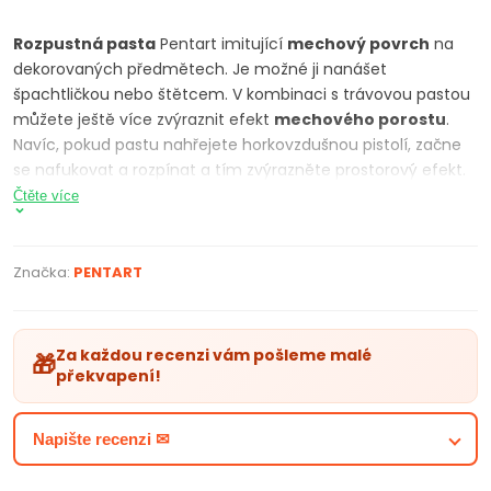
Rozpustná pasta
Pentart imitující
mechový povrch
na
dekorovaných předmětech. Je možné ji nanášet
špachtličkou nebo štětcem. V kombinaci s trávovou pastou
můžete ještě více zvýraznit efekt
mechového porostu
.
Navíc, pokud pastu nahřejete horkovzdušnou pistolí, začne
se nafukovat a rozpínat a tím zvýrazněte prostorový efekt.
Chcete-li získat měkký a na dotek reálný povrch, tak na
Čtěte více
mokrou pastu nasypte sametový prášek. V závěru je možné
štětcem nebo tupovacím štětcem stínovat povrch
akrylovými barvami do požadovaného výsledku. Můžete
Značka:
PENTART
použít odstíny country zelená, jedlově zelená, olivová,
limetková a pod. Vhodné pro aranžování, modelování a
decoupage.
Za každou recenzi vám pošleme malé
🎁
překvapení!
PARAMETRY PRODUKTU
na vodne bázi, voděodolná
Napište recenzi ✉
chraňte před mrazem
objem 100 ml