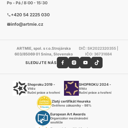
Po - Pá / 8:00 - 15:30
+420 54 2225 030
info@artmie.cz
ARTMIE, spol. s r.o.Strojárska
DIČ: SK2022320355 |
603/85069 01 Snina, Slovensko
IČO: 36731684
SLEDUJTE NÁS
Shoproku 2019 -
SHOPROKU 2024 -
Vítěz
Vítěz
Ruční práce a tvoření
Ruční práce a tvoření
Zlatý certifikát Heureka
Ověřeno zákazníky - 98%
European Art Awards
Organizátor mezinárodní
soutěže