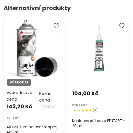
Alternativní produkty
ARTMIE Lumina Fixační sprej
Konturovací barva PENTART
400 ml
- 20 ml
VÝPRODEJ
Výprodejová
104,00 Kč
Běžná
cena
cena
143,20 Kč
PENTART
179,00 Kč
(4)
GHIANT
Konturovací barva PENTART -
20 ml
ARTMIE Lumina Fixační sprej
400 ml