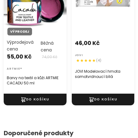
VÝPRODEJ
Výprodejová
46,00 Kč
Běžná
cena
cena
55,00 Kč
JOVI
74,00 Kč
(4)
ARTMIE®
JOVI Modelovací hmota
samotvrdnoucí bílá
Barvy na textil a kůži ARTMIE
CACADU 50 ml
Doporučené produkty