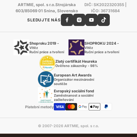
ARTMIE, spol. s r.o.Strojárska
DIČ: SK2022320355 |
603/85069 01 Snina, Slovensko
IČO: 36731684
SLEDUJTE NÁS
Shoproku 2019 -
SHOPROKU 2024 -
Vítěz
Vítěz
Ruční práce a tvoření
Ruční práce a tvoření
Zlatý certifikát Heureka
Ověřeno zákazníky - 98%
European Art Awards
Organizátor mezinárodní
soutěže
Evropský sociální fond
Zaměstnanost a sociální
začleňování
Platební metody
© 2007-2026 ARTMIE, spol. s r.o.