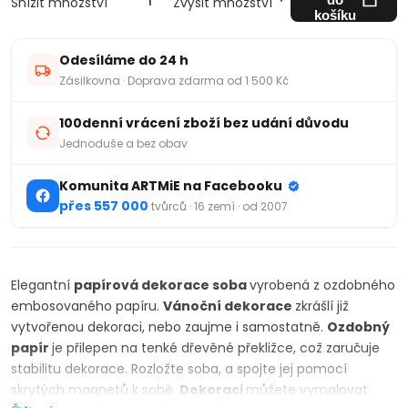
Snížit množství
Zvýšit množství
košíku
Odesíláme do 24 h
Zásilkovna · Doprava zdarma od 1 500 Kč
100denní vrácení zboží bez udání důvodu
Jednoduše a bez obav
Komunita ARTMiE na Facebooku
přes 557 000
tvůrců · 16 zemí · od 2007
Elegantní
papírová dekorace soba
vyrobená z ozdobného
embosovaného papíru.
Vánoční
dekorace
zkrášlí již
vytvořenou dekoraci, nebo zaujme i samostatně.
Ozdobný
papír
je přilepen na tenké dřevěné překližce, což zaručuje
stabilitu dekorace. Rozložte soba, a spojte jej pomocí
skrytých magnetů k sobě.
Dekoraci
můžete vymalovat