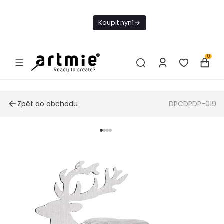
Dnes doprava
zdarma od 1 500
Koupit nyní
Kč
0
Zpět do obchodu
DPCDPDP-019