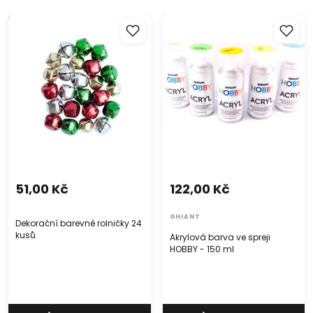
Dekorační barevné rolničky
Akrylová barva ve spreji
24 kusů
HOBBY - 150 ml
51,00 Kč
122,00 Kč
GHIANT
Dekorační barevné rolničky 24
kusů
Akrylová barva ve spreji
HOBBY - 150 ml