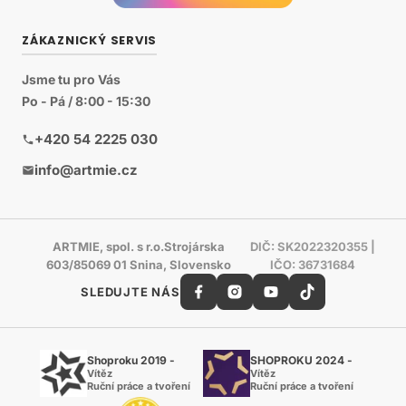
ZÁKAZNICKÝ SERVIS
Jsme tu pro Vás
Po - Pá / 8:00 - 15:30
+420 54 2225 030
info@artmie.cz
ARTMIE, spol. s r.o.Strojárska
DIČ: SK2022320355 |
603/85069 01 Snina, Slovensko
IČO: 36731684
SLEDUJTE NÁS
Shoproku 2019 -
SHOPROKU 2024 -
Vítěz
Vítěz
Ruční práce a tvoření
Ruční práce a tvoření