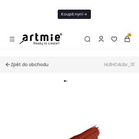
Dnes doprava
zdarma od 1 500
Koupit nyní
Kč
0
Zpět do obchodu
HLBHOAUbr_111