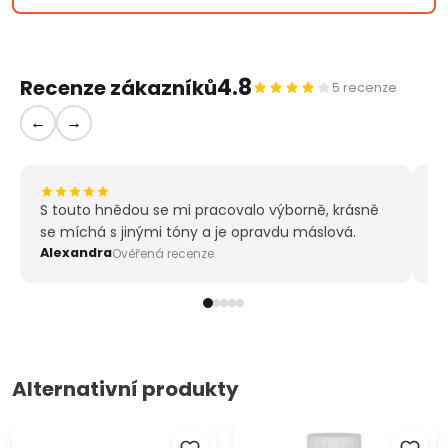
Různé odstíny hnědé
Vysoká krycí schopnost
Permanentní a světlostálé barvy
4.8
Recenze zákazníků
Tuba: 20 ml
5 recenze
←
→
S touto hnědou se mi pracovalo výborně, krásně
Id
se míchá s jinými tóny a je opravdu máslová.
má
Alexandra
R
Ověřená recenze
Alternativní produkty
Akrylová barva ACRYL PRO
Akrylová barva Solo Goya