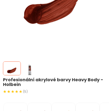
Profesionální akrylové barvy Heavy Body -
Holbein
(5)