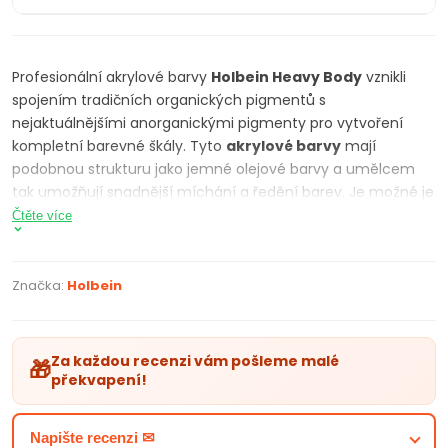
Profesionální akrylové barvy
Holbein Heavy Body
vznikli
spojením tradičních organických pigmentů s
nejaktuálnějšími anorganickými pigmenty pro vytvoření
kompletní barevné škály. Tyto
akrylové barvy
mají
podobnou strukturu jako jemné olejové barvy a umělcem
tak umožňují snadnější míchání a ředění barev. Je možné je
natírat štětcem, ale při hrubších vrstvách si krásné
Čtěte více
zachovají všechny rýhy a struktury. Holbein Heavy Body
Artist Acrylic nabízejí umělcem profesionální kvalitu za
přijatelnou cenu. Díky rozsáhlému výběru barev, vynikající
Značka:
Holbein
krycí schopnosti, vylepšeným hodnotám světlostálosti a
dostupné ceně si tyto barvy určitě najdou domov u každého
umělce.
Za každou recenzi vám pošleme malé
🎁
překvapení!
PARAMETRY PRODUKTU:
Profesionální akrylové barvy Heavy Body
Napište recenzi ✉
Kvalitní pigmenty