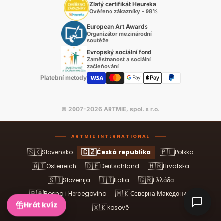
Zlatý certifikát Heureka
Ověřeno zákazníky - 98%
European Art Awards
Organizátor mezinárodní
soutěže
Evropský sociální fond
Zaměstnanost a sociální
začleňování
Platební metody
© 2007-2026 ARTMIE, spol. s r.o.
ARTMIE INTERNATIONAL
🇸🇰
🇨🇿
🇵🇱
Slovensko
Česká republika
Polska
🇦🇹
🇩🇪
🇭🇷
Österreich
Deutschland
Hrvatska
🇸🇮
🇮🇹
🇬🇷
Slovenija
Italia
Ελλάδα
🇧🇦
🇲🇰
Bosna i Hercegovina
Северна Македонија
Hrát kvíz
🇽🇰
Kosovë