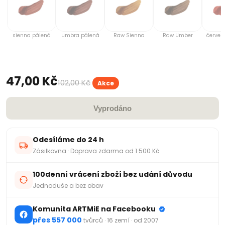
sienna pálená
umbra pálená
Raw Sienna
Raw Umber
červen
47,00 Kč
102,00 Kč
Akce
Vyprodáno
Odesíláme do 24 h
Zásilkovna · Doprava zdarma od 1 500 Kč
100denní vrácení zboží bez udání důvodu
Jednoduše a bez obav
Komunita ARTMiE na Facebooku
přes 557 000
tvůrců · 16 zemí · od 2007