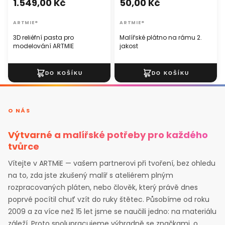
1.549,00 Kč
50,00 Kč
ARTMIE®
ARTMIE®
3D reliéfní pasta pro
Malířské plátno na rámu 2.
modelování ARTMIE
jakost
O NÁS
Výtvarné a malířské potřeby pro každého
tvůrce
Vítejte v ARTMiE — vašem partnerovi při tvoření, bez ohledu
na to, zda jste zkušený malíř s ateliérem plným
rozpracovaných pláten, nebo člověk, který právě dnes
poprvé pocítil chuť vzít do ruky štětec. Působíme od roku
2009 a za více než 15 let jsme se naučili jedno: na materiálu
záleží. Proto spolupracujeme výhradně se značkami, o