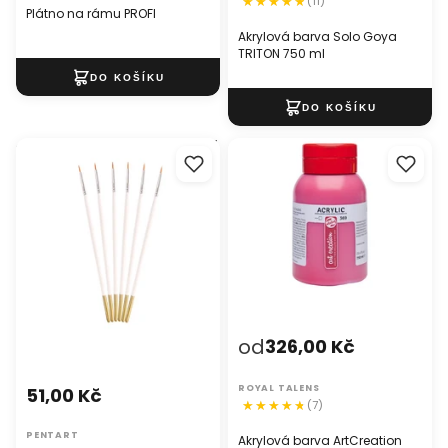
(11)
Plátno na rámu PROFI
Akrylová barva Solo Goya
TRITON 750 ml
Sada konturovacích štětců /
Akrylová barva ArtCreation
6 dílná
Essentials 750ml
od
326,00 Kč
ROYAL TALENS
51,00 Kč
(7)
PENTART
Akrylová barva ArtCreation