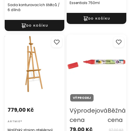
Essentials 750ml
Sada konturovacích štětců /
6 dílná
Malířský stojan ateliérový
SOLO GOYA TRITON Akrylová
MONET
fixa 1 - 4 mm
VÝPRODEJ
779,00 Kč
Výprodejová
Běžná
cena
cena
ARTMIE®
79,00 Kč
Malířský stojan ateliérový
97,00 Kč