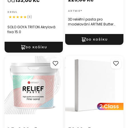
od
133,00 Kč
ARTMIE®
KREUL
(8)
3D reliéfní pasta pro
modelování ARTMIE Butter
SOLO GOYA TRITON Akrylová
jemná
fixa 15.0
3D reliéfní pasta pro
Malířské plátno na rámu 2.
modelování ARTMIE
jakost