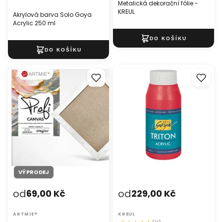
Metalická dekorační fólie -
KREUL
Akrylová barva Solo Goya
Acrylic 250 ml
Plátno na rámu PROFI
Akrylová barva Solo Goya
TRITON 750 ml
VÝPRODEJ
od
od
69,00 Kč
229,00 Kč
ARTMIE®
KREUL