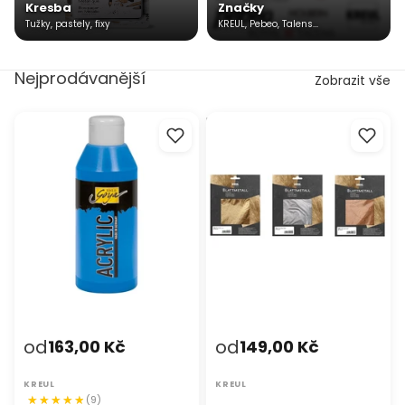
Kresba
Značky
Tužky, pastely, fixy
KREUL, Pebeo, Talens...
Nejprodávanější
Zobrazit vše
Akrylová barva Solo Goya
Metalická dekorační fólie -
Acrylic 250 ml
KREUL
od
od
163,00 Kč
149,00 Kč
KREUL
KREUL
(9)