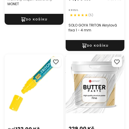
MONET
KREUL
(5)
SOLO GOYA TRITON Akrylová
fixa 1 - 4 mm
SOLO GOYA TRITON Akrylová
3D reliéfní pasta pro
fixa 15.0
modelování ARTMIE Butter
jemná
229,00 Kč