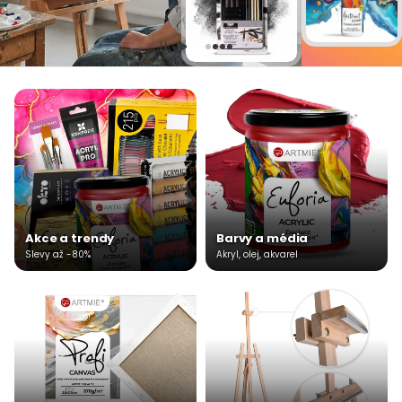
Akce a trendy
Barvy a média
Slevy až -80%
Akryl, olej, akvarel