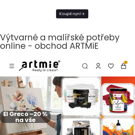
Dnes doprava
zdarma od 1 500
Koupit nyní
Kč
Výtvarné a malířské potřeby
online - obchod ARTMiE
0
El Greco –20 %
na vše