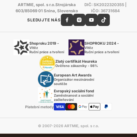
ARTMIE, spol. s r.o.Strojárska
DIČ: SK2022320355 |
603/85069 01 Snina, Slovensko
IČO: 36731684
SLEDUJTE NÁS
Shoproku 2019 -
SHOPROKU 2024 -
Vítěz
Vítěz
Ruční práce a tvoření
Ruční práce a tvoření
Zlatý certifikát Heureka
Ověřeno zákazníky - 98%
European Art Awards
Organizátor mezinárodní
soutěže
Evropský sociální fond
Zaměstnanost a sociální
začleňování
Platební metody
© 2007-2026 ARTMIE, spol. s r.o.