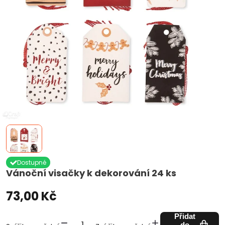
Dostupné
Vánoční visačky k dekorování 24 ks
73,00 Kč
Přidat
do