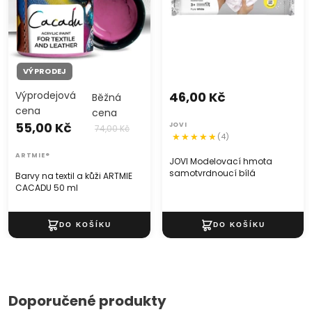
VÝPRODEJ
Výprodejová
46,00 Kč
Běžná
cena
cena
55,00 Kč
JOVI
74,00 Kč
(4)
ARTMIE®
JOVI Modelovací hmota
samotvrdnoucí bílá
Barvy na textil a kůži ARTMIE
CACADU 50 ml
Doporučené produkty