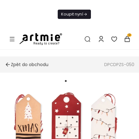
Dnes doprava
zdarma od 1 500
Koupit nyní
Kč
0
Zpět do obchodu
DPCDPZS-050