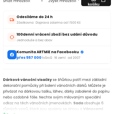
Snížit množství
Zvýšit množství
košíku
Odesíláme do 24 h
Zásilkovna · Doprava zdarma od 1 500 Kč
100denní vrácení zboží bez udání důvodu
Jednoduše a bez obav
Komunita ARTMiE na Facebooku
přes 557 000
tvůrců · 16 zemí · od 2007
Dárkové vánoční visačky
se šňůrkou patří mezi základní
dekorační pomůcky při balení vánočních dárků. Můžete je
přivázat na dárkovou tašku, láhev, dárky zabalené do papíru
nebo ozdobné fólie. Nechte svým milovaným speciální
odkaz na těch vánočních jmenovkách.
Sada
obsahuje 6
různých vzorů, které jsou spojeny se zimou a
Vánocemi
.