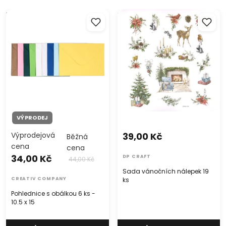
Pohlednice s obálkou 6 ks -
Sada vánočních nálepek 19
10.5 x 15
ks
VÝPRODEJ
Výprodejová
39,00 Kč
Běžná
cena
cena
34,00 Kč
DP CRAFT
44,00 Kč
Sada vánočních nálepek 19
CREATIV COMPANY
ks
Pohlednice s obálkou 6 ks -
10.5 x 15