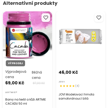
Alternativní produkty
Barvy na textil a kůži ARTMIE
JOVI Modelovací hmota
CACADU 50 ml
samotvrdnoucí bílá
VÝPRODEJ
Výprodejová
46,00 Kč
Běžná
cena
cena
69,00 Kč
JOVI
87,00 Kč
(4)
ARTMIE®
JOVI Modelovací hmota
samotvrdnoucí bílá
Barvy na textil a kůži ARTMIE
CACADU 50 ml