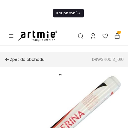
Dnes doprava
zdarma od 1 500
Koupit nyní
Kč
0
Zpět do obchodu
DRW340013_010