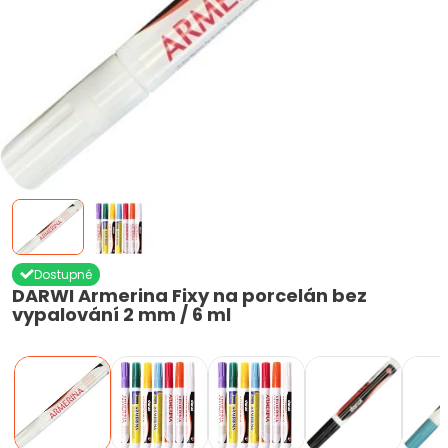
Dostupné
DARWI Armerina Fixy na porcelán bez
vypalování 2 mm / 6 ml