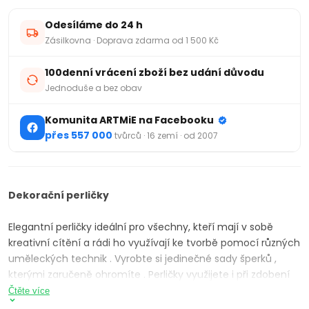
Odesíláme do 24 h
Zásilkovna · Doprava zdarma od 1 500 Kč
100denní vrácení zboží bez udání důvodu
Jednoduše a bez obav
Komunita ARTMiE na Facebooku
přes 557 000
tvůrců · 16 zemí · od 2007
Dekorační perličky
Elegantní perličky ideální pro všechny, kteří mají v sobě
kreativní cítění a rádi ho využívají ke tvorbě pomocí různých
uměleckých technik . Vyrobte si jedinečné sady šperků ,
kterými zaručeně ohromíte . Perličky využijete i při zdobení
technikou scrapbooking , zda cardmaking - zachovejte si
Čtěte více
své vzpomínky v podobě originálních fotoalb či pozdravů z