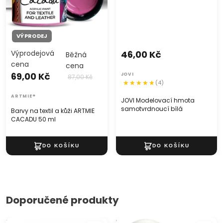
VÝPRODEJ
Výprodejová
46,00 Kč
Běžná
cena
cena
69,00 Kč
JOVI
87,00 Kč
(4)
ARTMIE®
JOVI Modelovací hmota
samotvrdnoucí bílá
Barvy na textil a kůži ARTMIE
CACADU 50 ml
Doporučené produkty
Třpytivé vesmírné vločky
Polystyrenová koule