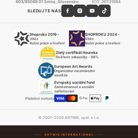
603/85069 01 Snina, Slovensko
IČO: 36731684
SLEDUJTE NÁS
Shoproku 2019 -
SHOPROKU 2024 -
Vítěz
Vítěz
Ruční práce a tvoření
Ruční práce a tvoření
Zlatý certifikát Heureka
Ověřeno zákazníky - 98%
European Art Awards
Organizátor mezinárodní
soutěže
Evropský sociální fond
Zaměstnanost a sociální
začleňování
Platební metody
© 2007-2026 ARTMIE, spol. s r.o.
ARTMIE INTERNATIONAL