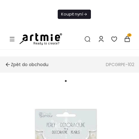
Dnes doprava
zdarma od 1 500
Koupit nyní
Kč
0
Zpět do obchodu
DPCGRPE-102