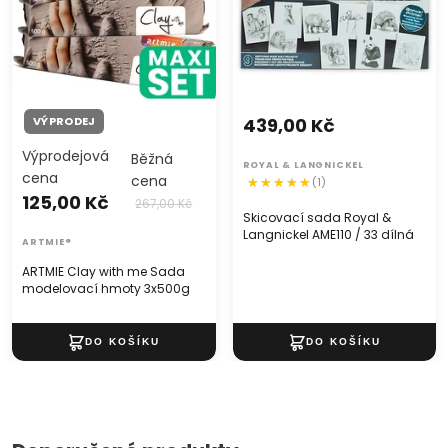
VÝPRODEJ
439,00 Kč
Výprodejová
Běžná
ROYAL & LANGNICKEL
cena
cena
(1)
125,00 Kč
267,00 Kč
Skicovací sada Royal &
Langnickel AME110 / 33 dílná
ARTMIE®
ARTMIE Clay with me Sada
modelovací hmoty 3x500g