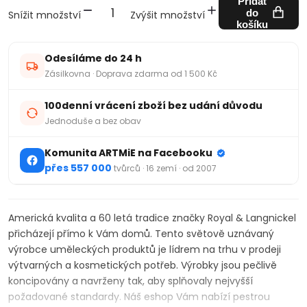
Přidat
do
Snížit množství
Zvýšit množství
košíku
Odesíláme do 24 h
Zásilkovna · Doprava zdarma od 1 500 Kč
100denní vrácení zboží bez udání důvodu
Jednoduše a bez obav
Komunita ARTMiE na Facebooku
přes 557 000
tvůrců · 16 zemí · od 2007
Americká kvalita a 60 letá tradice značky Royal & Langnickel
přicházejí přímo k Vám domů. Tento světově uznávaný
výrobce uměleckých produktů je lídrem na trhu v prodeji
výtvarných a kosmetických potřeb. Výrobky jsou pečlivě
koncipovány a navrženy tak, aby splňovaly nejvyšší
požadované standardy. Náš eshop Vám nabízí pestrou