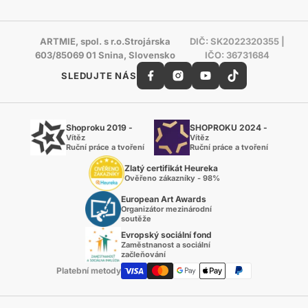
ARTMIE, spol. s r.o.Strojárska
DIČ: SK2022320355 |
603/85069 01 Snina, Slovensko
IČO: 36731684
SLEDUJTE NÁS
Shoproku 2019 -
SHOPROKU 2024 -
Vítěz
Vítěz
Ruční práce a tvoření
Ruční práce a tvoření
Zlatý certifikát Heureka
Ověřeno zákazníky - 98%
European Art Awards
Organizátor mezinárodní
soutěže
Evropský sociální fond
Zaměstnanost a sociální
začleňování
Platební metody