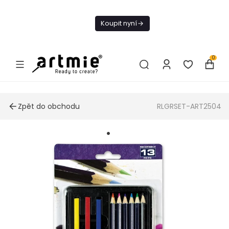
Dnes doprava
zdarma od 1 500
Koupit nyní
Kč
0
Zpět do obchodu
RLGRSET-ART2504