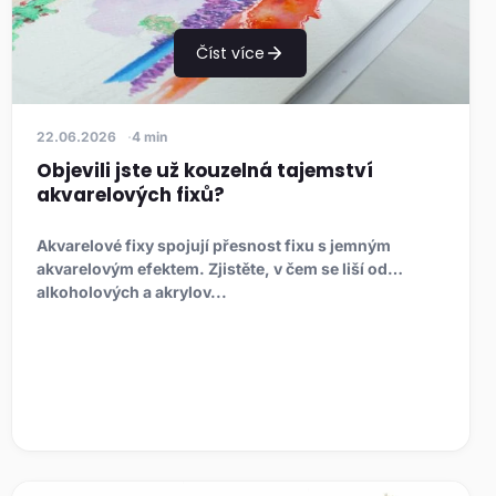
Číst více
22.06.2026
4 min
Objevili jste už kouzelná tajemství
akvarelových fixů?
Akvarelové fixy spojují přesnost fixu s jemným
akvarelovým efektem. Zjistěte, v čem se liší od
alkoholových a akrylov...