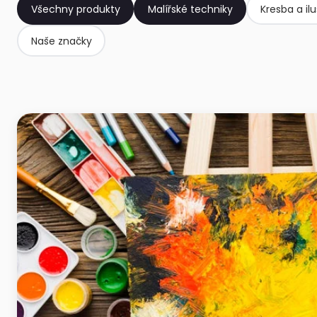
Všechny produkty
Malířské techniky
Kresba a il
Naše značky