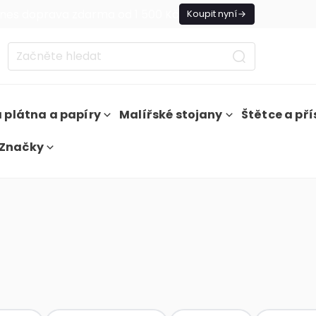
nes doprava zdarma od 1 500 Kč
Koupit nyní
 plátna a papíry
Malířské stojany
Štětce a pří
Značky