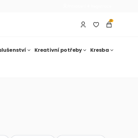
Přihlášení
Registrace
0
slušenství
Kreativní potřeby
Kresba