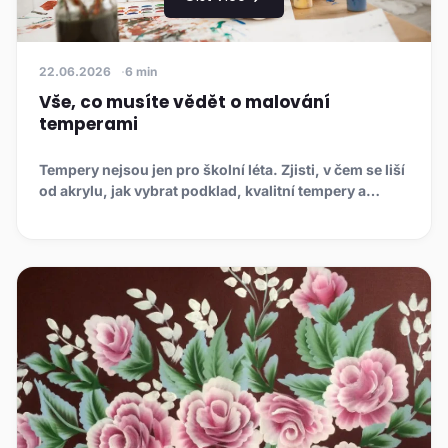
22.06.2026
6 min
Vše, co musíte vědět o malování
temperami
Tempery nejsou jen pro školní léta. Zjisti, v čem se liší
od akrylu, jak vybrat podklad, kvalitní tempery a
štětce a ...