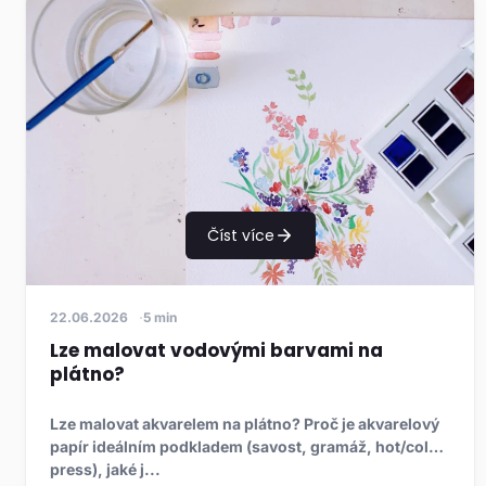
Číst více
22.06.2026
5 min
Lze malovat vodovými barvami na
plátno?
Lze malovat akvarelem na plátno? Proč je akvarelový
papír ideálním podkladem (savost, gramáž, hot/cold
press), jaké j...