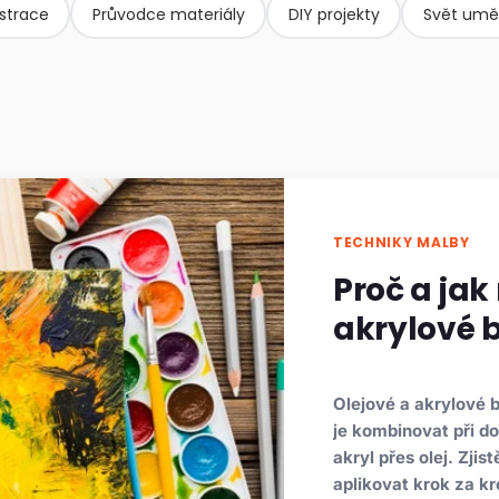
ustrace
Průvodce materiály
DIY projekty
Svět umě
TECHNIKY MALBY
Proč a jak
akrylové 
Olejové a akrylové b
je kombinovat při do
akryl přes olej. Zjis
aplikovat krok za k