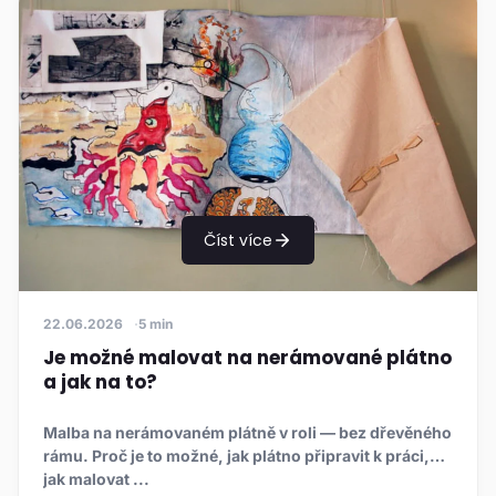
Číst více
22.06.2026
5 min
Je možné malovat na nerámované plátno
a jak na to?
Malba na nerámovaném plátně v roli — bez dřevěného
rámu. Proč je to možné, jak plátno připravit k práci,
jak malovat ...