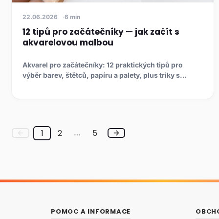
22.06.2026
6 min
12 tipů pro začátečníky — jak začít s
akvarelovou malbou
Akvarel pro začátečníky: 12 praktických tipů pro
výběr barev, štětců, papíru a palety, plus triky s
maskovací kapalin...
1
2
5
…
POMOC A INFORMACE
OBCH