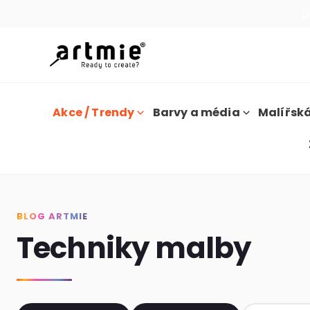
D
Akce / Trendy
Barvy a média
Malířská
BLOG ARTMIE
Techniky malby