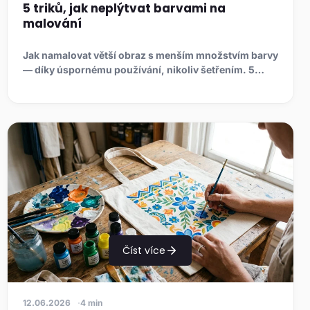
5 triků, jak neplýtvat barvami na
malování
Jak namalovat větší obraz s menším množstvím barvy
— díky úspornému používání, nikoliv šetřením. 5
triků: zavírejte t...
Číst více
12.06.2026
4 min