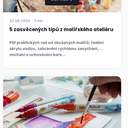
22.06.2026
5 min
5 zasvěcených tipů z malířského ateliéru
Pět praktických rad od zkušených malířů: ředění
akrylu vodou, zabránění rychlému zasychání,
míchání a uchovávání bare...