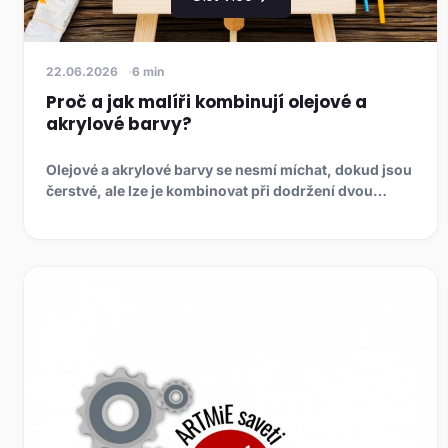
22.06.2026
6 min
Proč a jak malíři kombinují olejové a
akrylové barvy?
Olejové a akrylové barvy se nesmí míchat, dokud jsou
čerstvé, ale lze je kombinovat při dodržení dvou
pravidel: olej ...