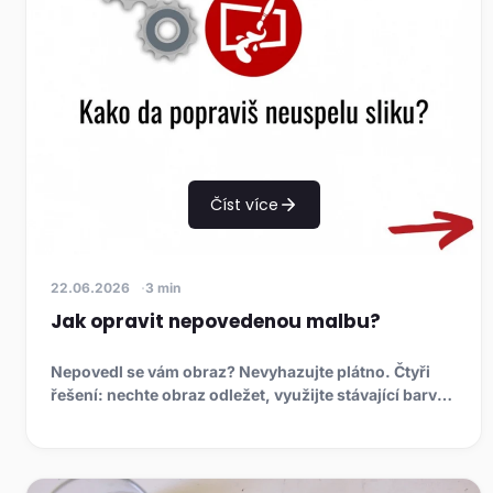
Číst více
22.06.2026
3 min
Jak opravit nepovedenou malbu?
Nepovedl se vám obraz? Nevyhazujte plátno. Čtyři
řešení: nechte obraz odležet, využijte stávající barvy,
přetřete plá...