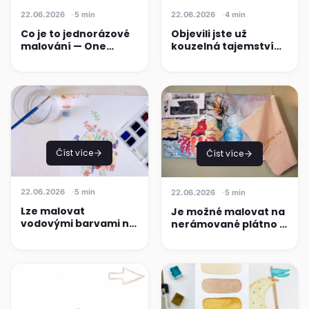
22.06.2026
4 min
22.06.2026
5 min
Objevili jste už
Co je to jednorázové
kouzelná tajemství
malování — One
akvarelových fixů?
Stroke Painting
Číst více
Číst více
22.06.2026
5 min
22.06.2026
5 min
Lze malovat
Je možné malovat na
vodovými barvami na
nerámované plátno a
plátno?
jak na to?