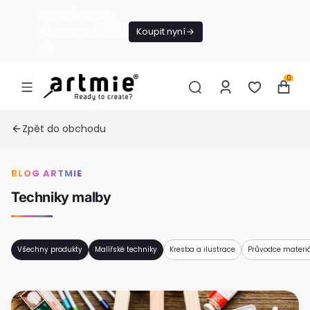
Dnes doprava
zdarma od 1 500
Koupit nyní
Kč
0
Zpět do obchodu
BLOG ARTMIE
Techniky malby
Všechny produkty
Malířské techniky
Kresba a ilustrace
Průvodce materi