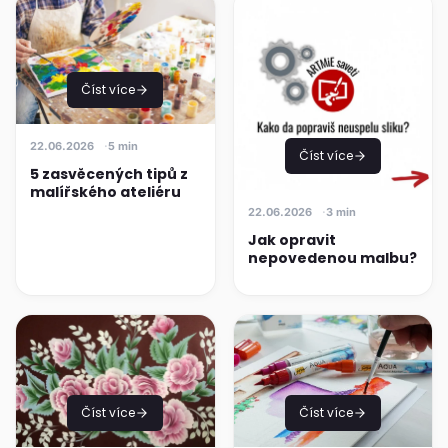
Číst více
22.06.2026
5 min
Číst více
5 zasvěcených tipů z
malířského ateliéru
22.06.2026
3 min
Jak opravit
nepovedenou malbu?
Číst více
Číst více