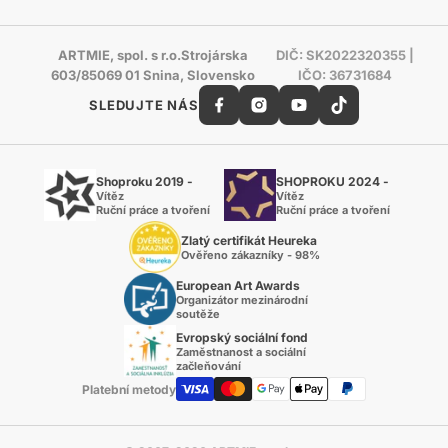
ARTMIE, spol. s r.o.Strojárska
DIČ: SK2022320355 |
603/85069 01 Snina, Slovensko
IČO: 36731684
SLEDUJTE NÁS
Shoproku 2019 -
SHOPROKU 2024 -
Vítěz
Vítěz
Ruční práce a tvoření
Ruční práce a tvoření
Zlatý certifikát Heureka
Ověřeno zákazníky - 98%
European Art Awards
Organizátor mezinárodní
soutěže
Evropský sociální fond
Zaměstnanost a sociální
začleňování
Platební metody