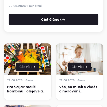
22.06.2026
6 min čtení
Číst článek
Číst více
Číst více
22.06.2026
6 min
22.06.2026
6 min
Proč a jak malíři
Vše, co musíte vědět
kombinují olejové a
o malování
akrylové barvy?
temperami