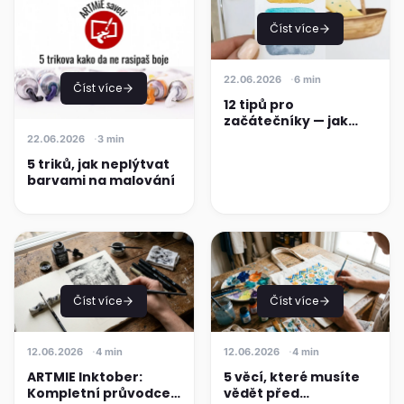
Číst více
22.06.2026
6 min
Číst více
12 tipů pro
začátečníky — jak
začít s akvarelovou
22.06.2026
3 min
malbou
5 triků, jak neplýtvat
barvami na malování
Číst více
Číst více
12.06.2026
4 min
12.06.2026
4 min
ARTMIE Inktober:
5 věcí, které musíte
Kompletní průvodce
vědět před