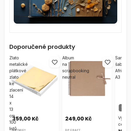
Doporučené produkty
Zlato
Album
Samolep
metalické
na
šablona
plátkové
scrapbooking
Afrika
zlato
neutral
A3
ke
zlacení
14
x
VÝPR
13
cm
359,00 Kč
249,00 Kč
Výpro
100
cena
listů
ARTMIE®
DP CRAFT