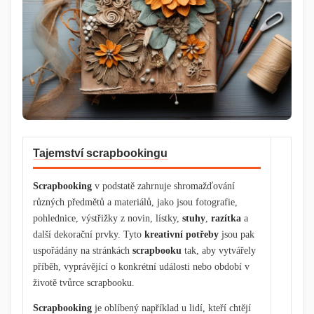
Tajemství scrapbookingu
Scrapbooking
v podstatě zahrnuje shromažďování
různých předmětů a materiálů, jako jsou fotografie,
pohlednice, výstřižky z novin, lístky,
stuhy
,
razítka
a
další dekorační prvky. Tyto
kreativní potřeby
jsou pak
uspořádány na stránkách
scrapbooku
tak, aby vytvářely
příběh, vyprávějící o konkrétní události nebo období v
životě tvůrce scrapbooku.
Scrapbooking
je oblíbený například u lidí, kteří chtějí