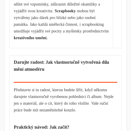
sdílet své vzpomínky, zdůraznit důležité okamžiky a
vyjádřit svou kreativitu.
Scrapbooky
mohou být
vytvářeny jako dárek pro blízké nebo jako osobní
památka. Jako každá umělecká činnost, i scrapbooking
umožňuje vyjádřit své pocity a myšlenky prostřednictvím
kreativního umění.
Darujte radost: Jak vlastnoručně vytvořená díla
mění atmosféru
Představte si tu radost, kterou budete šířit, když někomu
darujete vlastnoručně vyrobenou pohlednici či album. Nejde
jen o materiál, ale o cit, který do toho vložíte. Vaše ruční
práce bude mít nezaměnitelné kouzlo.
Praktický návod: Jak začít?