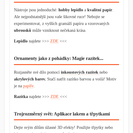
Nástroje jsou jednoduché:
hobby lepidlo
a
kvalitní papír
.
Ale nejpodstatnější jsou vaše šikovné ruce! Nebojte se
experimentovat, z vyšších gramáží papíru a vzorovaných
ubrousků
může vzniknout nečekaná krása.
Lepidlo
najdete >>>
ZDE
<<<
Ornamenty jako z pohádky: Magie razítek...
Rozjasněte své dílo pomocí
inkoustových razítek
nebo
akrylových barev.
Stačí natřít razítko barvou a voilà! Motiv
je na
papíře
.
Razítka
najdete >>>
ZDE
<<<
Trojrozměrný svět: Aplikace lakem a třpytkami
Dejte svým dílům úžasné 3D efekty! Použijte třpytky nebo