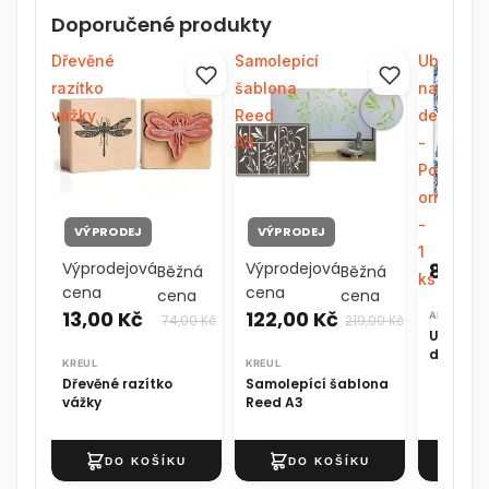
Doporučené produkty
Dřevěné
Samolepící
Ubrousk
razítko
šablona
na
vážky
Reed
dekupáž
A3
-
Porcelán
ornamen
-
VÝPRODEJ
VÝPRODEJ
1
Výprodejová
Výprodejová
8,00 
Běžná
Běžná
ks
cena
cena
cena
cena
13,00 Kč
122,00 Kč
ARTMIE®
74,00 Kč
219,00 Kč
Ubrousk
dekupáž
KREUL
KREUL
Porcelá
Dřevěné razítko
Samolepící šablona
ornament
vážky
Reed A3