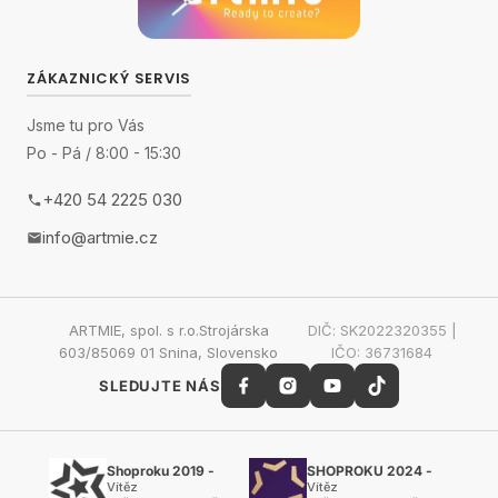
ZÁKAZNICKÝ SERVIS
Jsme tu pro Vás
Po - Pá / 8:00 - 15:30
+420 54 2225 030
info@artmie.cz
ARTMIE, spol. s r.o.Strojárska
DIČ: SK2022320355 |
603/85069 01 Snina, Slovensko
IČO: 36731684
SLEDUJTE NÁS
Shoproku 2019 -
SHOPROKU 2024 -
Vítěz
Vítěz