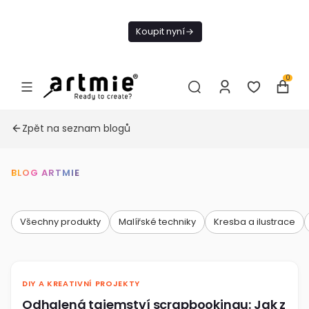
Dnes doprava
zdarma od 1 500
Koupit nyní
Kč
0
Zpět na seznam blogů
BLOG ARTMIE
Všechny produkty
Malířské techniky
Kresba a ilustrace
DIY A KREATIVNÍ PROJEKTY
Odhalená tajemství scrapbookingu: Jak z