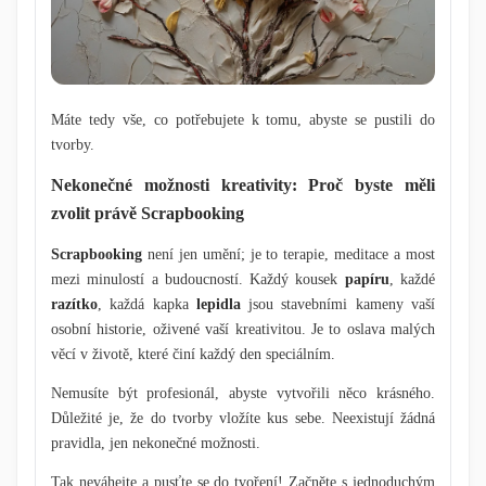
Máte tedy vše, co potřebujete k tomu, abyste se pustili do
tvorby.
Nekonečné možnosti kreativity: Proč byste měli
zvolit právě Scrapbooking
Scrapbooking
není jen umění; je to terapie, meditace a most
mezi minulostí a budoucností. Každý kousek
papíru
, každé
razítko
, každá kapka
lepidla
jsou stavebními kameny vaší
osobní historie, oživené vaší kreativitou. Je to oslava malých
věcí v životě, které činí každý den speciálním.
Nemusíte být profesionál, abyste vytvořili něco krásného.
Důležité je, že do tvorby vložíte kus sebe. Neexistují žádná
pravidla, jen nekonečné možnosti.
Tak neváhejte a pusťte se do tvoření! Začněte s jednoduchým