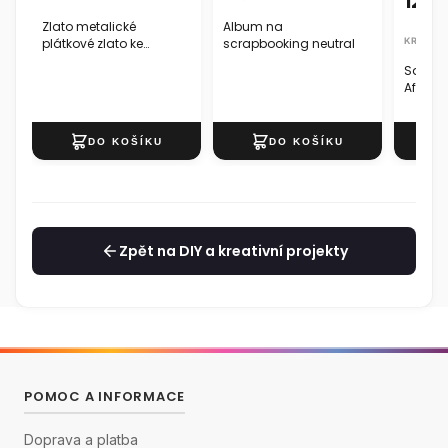
122,
Zlato metalické
Album na
plátkové zlato ke
scrapbooking neutral
KREUL
zlacení 14 x 13 cm 100
Samole
listů
Afrika 
Zpět na DIY a kreativní projekty
POMOC A INFORMACE
Doprava a platba