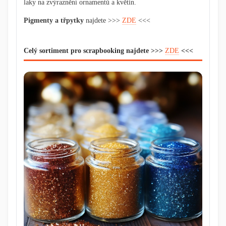
laky na zvýraznění ornamentů a květin.
Pigmenty a třpytky
najdete >>>
ZDE
<<<
Celý sortiment pro scrapbooking najdete
>>>
ZDE
<<<