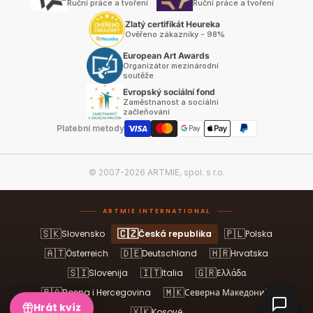
Ruční práce a tvoření
Ruční práce a tvoření
Zlatý certifikát Heureka
Ověřeno zákazníky - 98%
European Art Awards
Organizátor mezinárodní
soutěže
Evropský sociální fond
Zaměstnanost a sociální
začleňování
Platební metody
© 2007-2026 ARTMIE, spol. s r.o.
ARTMIE INTERNATIONAL
🇸🇰
🇨🇿
🇵🇱
Slovensko
Česká republika
Polska
🇦🇹
🇩🇪
🇭🇷
Österreich
Deutschland
Hrvatska
🇸🇮
🇮🇹
🇬🇷
Slovenija
Italia
Ελλάδα
🇧🇦
🇲🇰
Bosna i Hercegovina
Северна Македонија
Hrát kvíz
🇽🇰
Kosovë