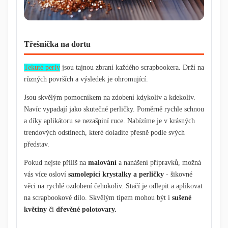
Třešnička na dortu
Tekuté perly
jsou tajnou zbraní každého scrapbookera. Drží na
různých površích a výsledek je ohromující.
Jsou skvělým pomocníkem na zdobení kdykoliv a kdekoliv.
Navíc vypadají jako skutečné perličky. Poměrně rychle schnou
a díky aplikátoru se nezašpiní ruce. Nabízíme je v krásných
trendových odstínech, které doladíte přesně podle svých
představ.
Pokud nejste příliš na
malování
a nanášení přípravků, možná
vás více osloví
samolepicí krystalky a perličky
- šikovné
věci na rychlé ozdobení čehokoliv. Stačí je odlepit a aplikovat
na scrapbookové dílo. Skvělým tipem mohou být i
sušené
květiny
či
dřevěné polotovary.